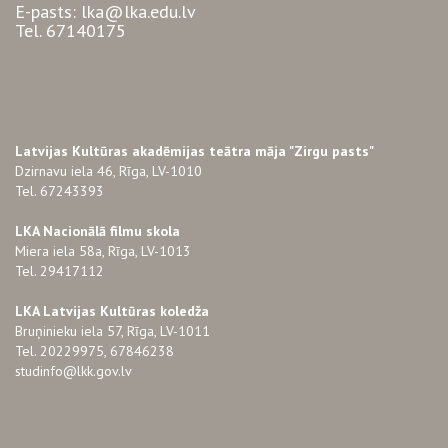
E-pasts: lka@lka.edu.lv
Tel. 67140175
Latvijas Kultūras akadēmijas teātra māja "Zirgu pasts"
Dzirnavu iela 46, Rīga, LV-1010
Tel. 67243393
LKA Nacionālā filmu skola
Miera iela 58a, Rīga, LV-1013
Tel. 29417112
LKA Latvijas Kultūras koledža
Bruņinieku iela 57, Rīga, LV-1011
Tel. 20229975, 67846238
studinfo@lkk.gov.lv