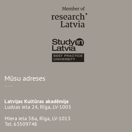
Mūsu adreses
Latvijas Kultūras akadēmija
Ludzas iela 24, Rīga, LV-1003
Miera iela 58a, Rīga, LV-1013
Tel. 63509748