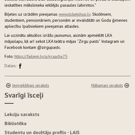
ieskatīties mākslinieka iekšējās pasaules labirintos."
Biļetes uz izrādēm pieejamas
www.ticketshop.lv
. Skolēniem,
studentiem, pensionāriem, personām ar invaliditāti un Goda ģimenes
apliecību īpašniekiem pieejamas atlaides.
Lai uzzinātu aktuālos izrāžu jaunumus, aicinām apmeklēt LKA
mājaslapu, kā arī sekot LKA teātra mājas “Zirgu pasts” Instagram un
Facebook kontam @zirgupasts.
Foto:
https://failiem.lv/u/jrraachx75
Dalies:
Iepriekšējais ieraksts
Nākamais ieraksts
Svarīgi īsceļi
Lekciju saraksts
Bibliotēka
Studentu un docētāju profils - LAIS