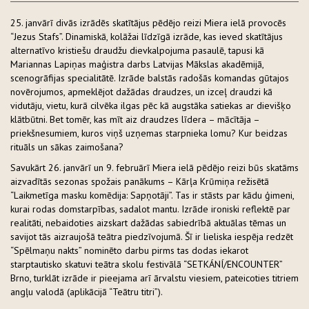
25. janvārī divās izrādēs skatītājus pēdējo reizi Miera ielā provocēs
“Jezus Stafs”. Dinamiskā, kolāžai līdzīgā izrāde, kas ieved skatītājus
alternatīvo kristiešu draudžu dievkalpojuma pasaulē, tapusi kā
Mariannas Lapiņas maģistra darbs Latvijas Mākslas akadēmijā,
scenogrāfijas specialitātē. Izrāde balstās radošās komandas gūtajos
novērojumos, apmeklējot dažādas draudzes, un izceļ draudzi kā
vidutāju, vietu, kurā cilvēka ilgas pēc kā augstāka satiekas ar dievišķo
klātbūtni. Bet tomēr, kas mīt aiz draudzes līdera – mācītāja –
priekšnesumiem, kuros viņš uzņemas starpnieka lomu? Kur beidzas
rituāls un sākas zaimošana?
Savukārt 26. janvārī un 9. februārī Miera ielā pēdējo reizi būs skatāms
aizvadītās sezonas spožais panākums – Kārļa Krūmiņa režisētā
“Laikmetīga masku komēdija: Sapņotāji”. Tas ir stāsts par kādu ģimeni,
kurai rodas domstarpības, sadalot mantu. Izrāde ironiski reflektē par
realitāti, nebaidoties aizskart dažādas sabiedrībā aktuālas tēmas un
savijot tās aizraujošā teātra piedzīvojumā. Šī ir lieliska iespēja redzēt
“Spēlmaņu nakts” nominēto darbu pirms tas dodas iekarot
starptautisko skatuvi teātra skolu festivālā “SETKÁNÍ/ENCOUNTER”
Brno, turklāt izrāde ir pieejama arī ārvalstu viesiem, pateicoties titriem
angļu valodā (aplikācijā “Teātru titri”).