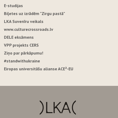
E-studijas
Biļetes uz izrādēm "Zirgu pastā"
LKA Suvenīru veikals
www.culturecrossroads.lv
DELE eksāmens
VPP projekts CERS
Ziņo par pārkāpumu!
#standwithukraine
Eiropas universitāšu alianse ACE²-EU