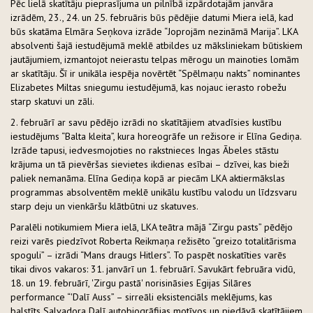
Pēc lielā skatītāju pieprasījuma un pilnībā izpārdotajām janvāra
izrādēm, 23., 24. un 25. februāris būs pēdējie datumi Miera ielā, kad
būs skatāma Elmāra Seņkova izrāde “Joprojām nezināmā Marija”. LKA
absolventi šajā iestudējumā meklē atbildes uz māksliniekam būtiskiem
jautājumiem, izmantojot neierastu telpas mērogu un mainoties lomām
ar skatītāju. Šī ir unikāla iespēja novērtēt “Spēlmaņu nakts” nominantes
Elizabetes Miltas sniegumu iestudējumā, kas nojauc ierasto robežu
starp skatuvi un zāli.
2. februārī ar savu pēdējo izrādi no skatītājiem atvadīsies kustību
iestudējums “Balta kleita”, kura horeogrāfe un režisore ir Elīna Gediņa.
Izrāde tapusi, iedvesmojoties no rakstnieces Ingas Ābeles stāstu
krājuma un tā pievēršas sievietes ikdienas esībai – dzīvei, kas bieži
paliek nemanāma. Elīna Gediņa kopā ar piecām LKA aktiermākslas
programmas absolventēm meklē unikālu kustību valodu un līdzsvaru
starp deju un vienkāršu klātbūtni uz skatuves.
Paralēli notikumiem Miera ielā, LKA teātra mājā “Zirgu pasts” pēdējo
reizi varēs piedzīvot Roberta Reikmaņa režisēto “greizo totalitārisma
spoguli” – izrādi “Mans draugs Hitlers”. To paspēt noskatīties varēs
tikai divos vakaros: 31. janvārī un 1. februārī. Savukārt februāra vidū,
18. un 19. februārī, 'Zirgu pastā' norisināsies Egijas Silāres
performance “'Dalī Auss” – sirreāli eksistenciāls meklējums, kas
balstīts Salvadora Dalī autobiogrāfijas motīvos un piedāvā skatītājiem