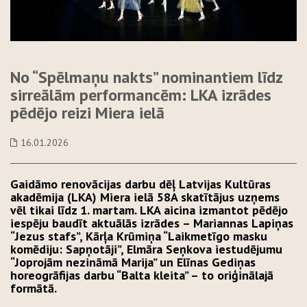
No “Spēlmaņu nakts” nominantiem līdz
sirreālām performancēm: LKA izrādes
pēdējo reizi Miera ielā
16.01.2026
Gaidāmo renovācijas darbu dēļ Latvijas Kultūras
akadēmija (LKA) Miera ielā 58A skatītājus uzņems
vēl tikai līdz 1. martam. LKA aicina izmantot pēdējo
iespēju baudīt aktuālās izrādes – Mariannas Lapiņas
“Jezus stafs”, Kārļa Krūmiņa “Laikmetīgo masku
komēdiju: Sapņotāji”, Elmāra Seņkova iestudējumu
“Joprojām nezināmā Marija” un Elīnas Gediņas
horeogrāfijas darbu “Balta kleita” – to oriģinālajā
formātā.