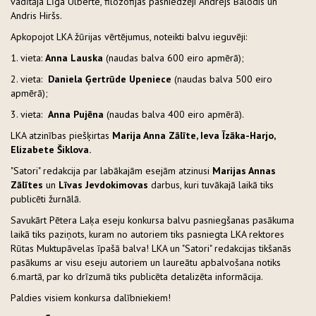
vadītāja Līga Ulberte, filozofijas pasniedzēji Andrejs Balodis un
Andris Hiršs.
Apkopojot LKA žūrijas vērtējumus, noteikti balvu ieguvēji:
1. vieta:
Anna Lauska
(naudas balva 600 eiro apmērā);
2. vieta:
Daniela Ģertrūde Upeniece
(naudas balva 500 eiro
apmērā);
3. vieta:
Anna Pujēna
(naudas balva 400 eiro apmērā).
LKA atzinības piešķirtas
Marija Anna Zālīte, Ieva Īzāka-Harjo,
Elizabete Šiklova.
"Satori" redakcija par labākajām esejām atzinusi
Marijas Annas
Zālītes
un
Līvas Jevdokimovas
darbus, kuri tuvākajā laikā tiks
publicēti žurnālā.
Savukārt Pētera Laķa eseju konkursa balvu pasniegšanas pasākuma
laikā tiks paziņots, kuram no autoriem tiks pasniegta LKA rektores
Rūtas Muktupāvelas īpašā balva! LKA un "Satori" redakcijas tikšanās
pasākums ar visu eseju autoriem un laureātu apbalvošana notiks
6.martā, par ko drīzumā tiks publicēta detalizēta informācija.
Paldies visiem konkursa dalībniekiem!