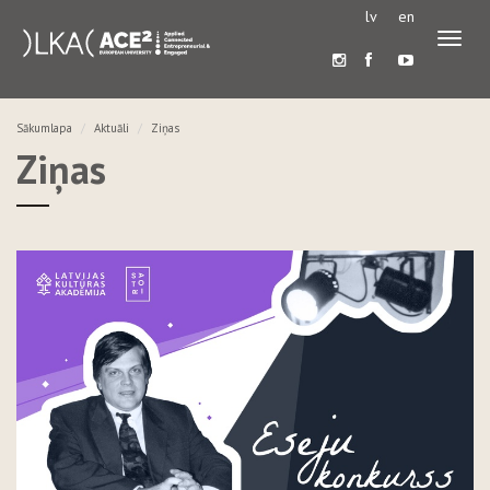
lv
en
Pārslē
navigā
Sākumlapa
Aktuāli
Ziņas
Ziņas