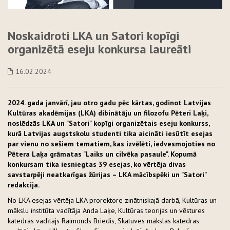
Noskaidroti LKA un Satori kopīgi
organizētā eseju konkursa laureāti
16.02.2024
2024. gada janvārī, jau otro gadu pēc kārtas, godinot Latvijas
Kultūras akadēmijas (LKA) dibinātāju un filozofu Pēteri Laķi,
noslēdzās LKA un "Satori" kopīgi organizētais eseju konkurss,
kurā Latvijas augstskolu studenti tika aicināti iesūtīt esejas
par vienu no sešiem tematiem, kas izvēlēti, iedvesmojoties no
Pētera Laķa grāmatas "Laiks un cilvēka pasaule". Kopumā
konkursam tika iesniegtas 39 esejas, ko vērtēja divas
savstarpēji neatkarīgas žūrijas – LKA mācībspēki un "Satori"
redakcija.
No LKA esejas vērtēja LKA prorektore zinātniskajā darbā, Kultūras un
mākslu institūta vadītāja Anda Laķe, Kultūras teorijas un vēstures
katedras vadītājs Raimonds Briedis, Skatuves mākslas katedras