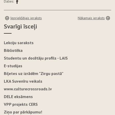
Dalies:
Iepriekšējais ieraksts
Nākamais ieraksts
Svarīgi īsceļi
Lekciju saraksts
Bibliotēka
Studentu un docētāju profils - LAIS
E-studijas
Biļetes uz izrādēm "Zirgu pastā"
LKA Suvenīru veikals
www.culturecrossroads.lv
DELE eksāmens
VPP projekts CERS
Ziņo par pārkāpumu!