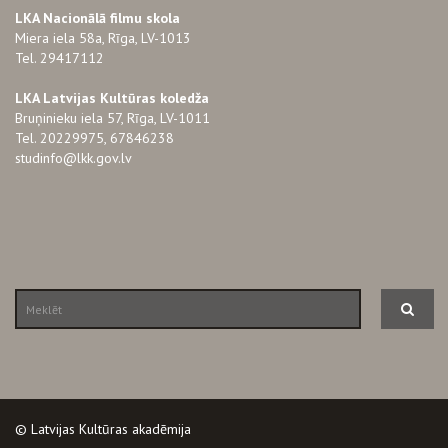
LKA Nacionālā filmu skola
Miera iela 58a, Rīga, LV-1013
Tel. 29417112
LKA Latvijas Kultūras koledža
Bruņinieku iela 57, Rīga, LV-1011
Tel. 20229975, 67846238
studinfo@lkk.gov.lv
© Latvijas Kultūras akadēmija