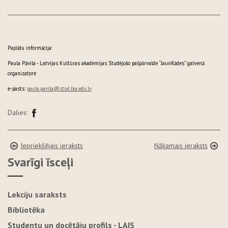
Papildu informācija:
Paula Pāvila - Latvijas Kultūras akadēmijas Studējošo pašpārvalde “JaunRādes” galvenā
organizatore
e-pasts:
paula.pavila@stud.lka.edu.lv
Dalies:
Iepriekšējais ieraksts
Nākamais ieraksts
Svarīgi īsceļi
Lekciju saraksts
Bibliotēka
Studentu un docētāju profils - LAIS