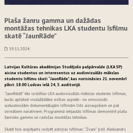
Plaša žanru gamma un dažādas
montāžas tehnikas LKA studentu īsfilmu
skatē “JaunRāde”
19.11.2024
Latvijas Kultūras akadēmijas Studējošo pašpārvalde (LKA SP)
aicina studentus un interesentus uz audiovizuālās mākslas
studentu īsfilmu skati “JaunRāde”, kas norisināsies 21. novembrī
plkst. 18.00 Ludzas ielā 24, 5. auditorijā.
“JaunRādē” tiks izrādītas LKA audiovizuālās mākslas studentu īsfilmas,
kurās aplūkoti visdažādākie esības aspekti - no emocionāli
aizkustinošām dokumentālajām īsfilmām līdz aizraujošiem un pat
sirreāliem naratīviem. Programmā iekļautās īsfilmas demonstrē plašu
žanrisko gammu un radošas montāžas tehnikas.
Skatē būs iespējams redzēt astoņas īsfilmas: “Zvani” (rež. Aleksandrs