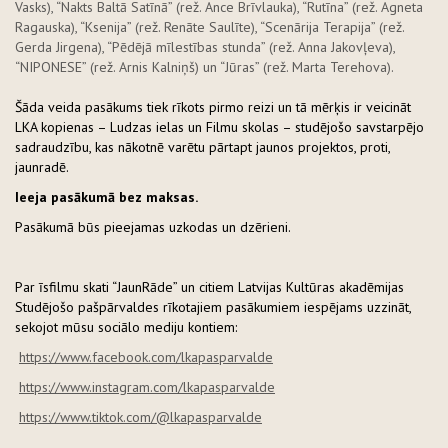
Vasks), “Nakts Baltā Satīnā” (rež. Ance Brīvlauka), “Rutīna” (rež. Agneta
Ragauska), “Ksenija” (rež. Renāte Saulīte), “Scenārija Terapija” (rež.
Gerda Jirgena), “Pēdējā mīlestības stunda” (rež. Anna Jakovļeva),
“NIPONESE” (rež. Arnis Kalniņš) un “Jūras” (rež. Marta Terehova).
Šāda veida pasākums tiek rīkots pirmo reizi un tā mērķis ir veicināt
LKA kopienas – Ludzas ielas un Filmu skolas – studējošo savstarpējo
sadraudzību, kas nākotnē varētu pārtapt jaunos projektos, proti,
jaunradē.
Ieeja pasākumā bez maksas.
Pasākumā būs pieejamas uzkodas un dzērieni.
Par īsfilmu skati “JaunRāde” un citiem Latvijas Kultūras akadēmijas
Studējošo pašpārvaldes rīkotajiem pasākumiem iespējams uzzināt,
sekojot mūsu sociālo mediju kontiem:
https://www.facebook.com/lkapasparvalde
https://www.instagram.com/lkapasparvalde
https://www.tiktok.com/@lkapasparvalde