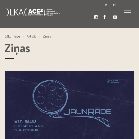
lv
en
Pārslē
navigā
Sākumlapa
Aktuāli
Ziņas
Ziņas