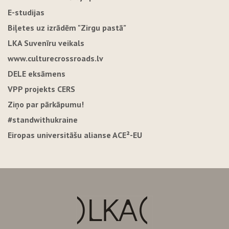
E-studijas
Biļetes uz izrādēm "Zirgu pastā"
LKA Suvenīru veikals
www.culturecrossroads.lv
DELE eksāmens
VPP projekts CERS
Ziņo par pārkāpumu!
#standwithukraine
Eiropas universitāšu alianse ACE²-EU