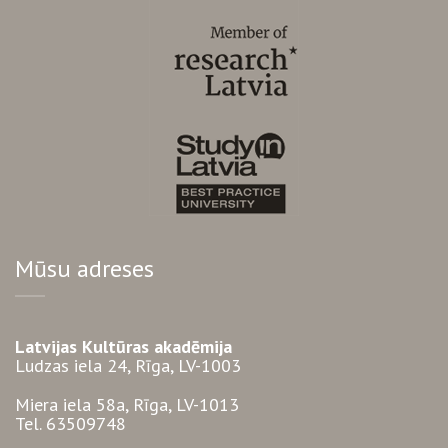
Mūsu adreses
Latvijas Kultūras akadēmija
Ludzas iela 24, Rīga, LV-1003
Miera iela 58a, Rīga, LV-1013
Tel. 63509748