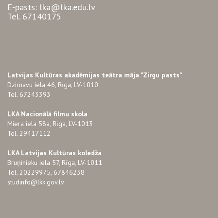
E-pasts: lka@lka.edu.lv
Tel. 67140175
Latvijas Kultūras akadēmijas teātra māja "Zirgu pasts"
Dzirnavu iela 46, Rīga, LV-1010
Tel. 67243393
LKA Nacionālā filmu skola
Miera iela 58a, Rīga, LV-1013
Tel. 29417112
LKA Latvijas Kultūras koledža
Bruņinieku iela 57, Rīga, LV-1011
Tel. 20229975, 67846238
studinfo@lkk.gov.lv