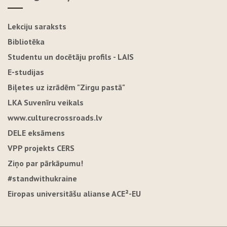
Lekciju saraksts
Bibliotēka
Studentu un docētāju profils - LAIS
E-studijas
Biļetes uz izrādēm "Zirgu pastā"
LKA Suvenīru veikals
www.culturecrossroads.lv
DELE eksāmens
VPP projekts CERS
Ziņo par pārkāpumu!
#standwithukraine
Eiropas universitāšu alianse ACE²-EU