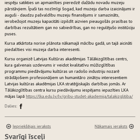
iespēju satikties un apmainīties pieredzē dažādu novadu muzeju
pārstāvjiem. Īpaši tas nozīmīgi šogad, kad muzeju darba izaicinājumi ir
auguši - daudzu pašvaldību muzeju finansējums ir samazināts,
ierobežojot muzeju kapacitāti izpildīt aizvien pieaugošās prasības to
darbības rezultātiem gan no sabiedrības, gan no regulējušo institūciju
puses.
Kursa atkārtota norise plānota nākamajā mācību gadā, un tajā aicināti
piedalīties visi muzeja darba interesenti.
Kursu organizē Latvijas Kultūras akadēmijas Tālākizglītības centrs,
kura galvenais uzdevums ir veidot kvalitatīvu mūžizglītības
programmu piedāvājumu kultūras un radošo industriju nozarē
strādājošiem profesionāļiem un humanitāro zinātņu interesentiem
Latvijas kultūras akadēmijas LKA stratēģiskajās darbības jomās. Ar
Tālākizglītības centra kursu piedāvājumu iespējams iepazīties LKA
mājas lapā
https://lka.edu.lv/lv/gribu-studet-akademija/talakizglitiba/
Dalies:
Iepriekšējais ieraksts
Nākamais ieraksts
Svarīgi īsceļi