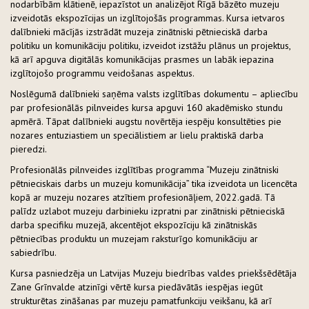
nodarbībām klātienē, iepazīstot un analizējot Rīgā bāzēto muzeju
izveidotās ekspozīcijas un izglītojošās programmas. Kursa ietvaros
dalībnieki mācījās izstrādāt muzeja zinātniski pētnieciskā darba
politiku un komunikāciju politiku, izveidot izstāžu plānus un projektus,
kā arī apguva digitālās komunikācijas prasmes un labāk iepazina
izglītojošo programmu veidošanas aspektus.
Noslēgumā dalībnieki saņēma valsts izglītības dokumentu – apliecību
par profesionālās pilnveides kursa apguvi 160 akadēmisko stundu
apmērā. Tāpat dalībnieki augstu novērtēja iespēju konsultēties pie
nozares entuziastiem un speciālistiem ar lielu praktiskā darba
pieredzi.
Profesionālās pilnveides izglītības programma “Muzeju zinātniski
pētnieciskais darbs un muzeju komunikācija” tika izveidota un licencēta
kopā ar muzeju nozares atzītiem profesionāļiem, 2022.gadā. Tā
palīdz uzlabot muzeju darbinieku izpratni par zinātniski pētnieciskā
darba specifiku muzejā, akcentējot ekspozīciju kā zinātniskās
pētniecības produktu un muzejam raksturīgo komunikāciju ar
sabiedrību.
Kursa pasniedzēja un Latvijas Muzeju biedrības valdes priekšsēdētāja
Zane Grīnvalde atzinīgi vērtē kursa piedāvātās iespējas iegūt
strukturētas zināšanas par muzeju pamatfunkciju veikšanu, kā arī