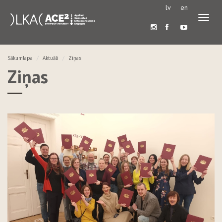
lv
en
Pārslē
navigā
Sākumlapa
Aktuāli
Ziņas
Ziņas