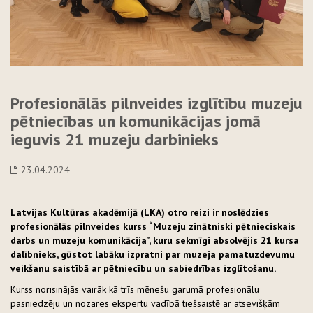
Profesionālās pilnveides izglītību muzeju
pētniecības un komunikācijas jomā
ieguvis 21 muzeju darbinieks
23.04.2024
Latvijas Kultūras akadēmijā (LKA) otro reizi ir noslēdzies
profesionālās pilnveides kurss “
Muzeju zinātniski pētnieciskais
darbs un muzeju komunikācija
”, kuru sekmīgi absolvējis 21 kursa
dalībnieks, gūstot labāku izpratni par muzeja pamatuzdevumu
veikšanu
saistībā ar pētniecību un sabiedrības izglītošanu.
Kurss norisinājās vairāk kā trīs mēnešu garumā profesionālu
pasniedzēju un nozares ekspertu vadībā tiešsaistē ar atsevišķām