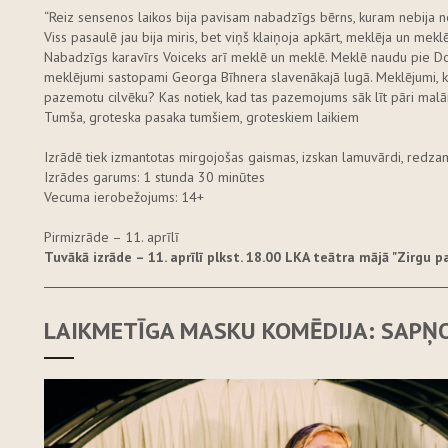
“Reiz sensenos laikos bija pavisam nabadzīgs bērns, kuram nebija n
Viss pasaulē jau bija miris, bet viņš klaiņoja apkārt, meklēja un meklē
Nabadzīgs karavīrs Voiceks arī meklē un meklē. Meklē naudu pie Dok
meklējumi sastopami Georga Bīhnera slavenākajā lugā. Meklējumi, k
pazemotu cilvēku? Kas notiek, kad tas pazemojums sāk līt pāri mal
Tumša, groteska pasaka tumšiem, groteskiem laikiem
Izrādē tiek izmantotas mirgojošas gaismas, izskan lamuvārdi, redzami j
Izrādes garums: 1 stunda 30 minūtes
Vecuma ierobežojums: 14+
Pirmizrāde – 11. aprīlī
Tuvākā izrāde
– 11. aprīlī plk
st. 18.00 LKA teātra mājā "Zirgu p
LAIKMETĪGA MASKU KOMĒDIJA: SAPŅO