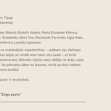
ns Tiļugs
rtaments)
e, Rihards Rūdolfs Jubelis, Marta Elizabete Kilēvica,
 Strautnieks, Niola Ose, Normunds Purvinskis, Egija Raita,
Tumševica, Leonilla Upeniece
no molekulārās mijiedarbības – spēkiem, kas darbojas
s telpā, arī cilvēki ieiet viens otra laukā – uz brīdi
nenotverams. Robežas izplūst starp iekšējo un ārējo, starp
 Vai pārmaiņa sākas no ārpuses, vai tā jau klusi notikusi
zimst kustībā.
asts” ir ierobežota.
 "Zirgu pasts"