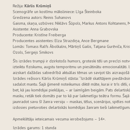
Režija:
Kārlis Krūmiņš
Scenogrāfe un kostīmu māksliniece: Līga Šteinboka
Gredzena autors: Reinis Suhanovs
Gaisma, skaņa, uzbūves: Niklāvs Šūpols, Markus Antons Kohtanens, 
Asistente: Anna Grabovska
Producente: Kristīne Freiberga
Producentes asistentes: Elza Strazdiņa, Ance Bergmane
Lomās: Tomass Ralfs Ābolkalns, Mārtiņš Gailis, Tatjana Gurēviča, Krist
Ozols, Sergejs Smikovs
Šīs izrādes trumpji ir dzirkstošs humors, groteski tēli un precīzi no
izteiktu fiziskumu, augstu temporitmu un piesātinātu emocionalitāti. Iz
aizskart dažādas sabiedrībā aktuālas tēmas un savijot tās aizraujoš
Izrādes režisors Kārlis Krūmiņš stāsta: “Izrādē skatītājiem piedāvās
sadalot mantu. Šajā ģimenē noteikumus diktē māte, kurai ir trīs dēli, di
bet, kā jau komēdijai pieklājas, – ar laimīgām beigām. Pats delartiskā
masku, retāk tiek domāts par to kā par laikmetīgu teātra formu. Šajā
jaunradot savu šī žanra versiju – maskas, tēlus, scenārijus, spēles n
izdosies pietuvoties delartiskās komēdijas žanram tieši laikmetīgum
Apmeklētāju ieteicamais vecuma ierobežojums – 14+.
Izrādes garums: 1 stunda