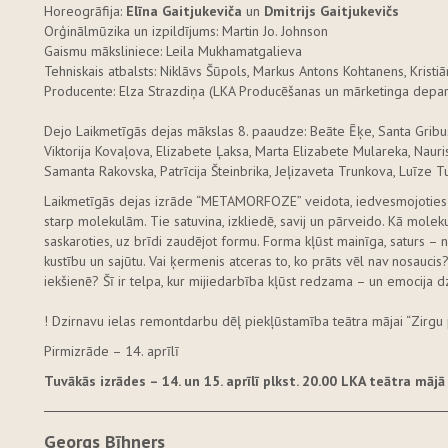
Horeogrāfija:
Elīna Gaitjukeviča
un
Dmitrijs Gaitjukevičs
Orģinālmūzika un izpildījums: Martin Jo. Johnson
Gaismu māksliniece: Leila Mukhamatgalieva
Tehniskais atbalsts: Niklāvs Šūpols, Markus Antons Kohtanens, Kristiā
Producente: Elza Strazdiņa (LKA Producēšanas un mārketinga depa
Dejo Laikmetīgās dejas mākslas 8. paaudze: Beāte Ēķe, Santa Gribust
Viktorija Kovaļova, Elizabete Ļaksa, Marta Elizabete Mulareka, Nauris
Samanta Rakovska, Patrīcija Šteinbrika, Jeļizaveta Trunkova, Luīze 
Laikmetīgās dejas izrāde “METAMORFOZE” veidota, iedvesmojoties 
starp molekulām. Tie satuvina, izkliedē, savij un pārveido. Kā molekula
saskaroties, uz brīdi zaudējot formu. Forma kļūst mainīga, saturs – 
kustību un sajūtu. Vai ķermenis atceras to, ko prāts vēl nav nosaucis?
iekšienē? Šī ir telpa, kur mijiedarbība kļūst redzama – un emocija d
! Dzirnavu ielas remontdarbu dēļ piekļūstamība teātra mājai “Zirgu p
Pirmizrāde – 14. aprīlī
Tuvākās izrādes
– 14. un 15. aprīlī plk
st. 20.00 LKA teātra mājā
Georgs Bīhners