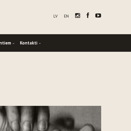
LV
EN
ntiem
Kontakti