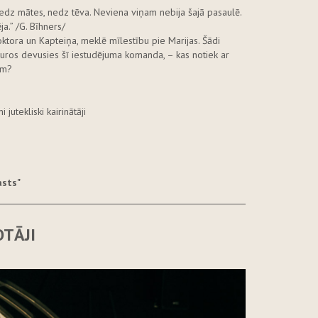
edz mātes, nedz tēva. Neviena viņam nebija šajā pasaulē.
ja.” /G. Bīhners/
tora un Kapteiņa, meklē mīlestību pie Marijas. Šādi
uros devusies šī iestudējuma komanda, – kas notiek ar
ām?
utekliski kairinātāji
asts"
TĀJI