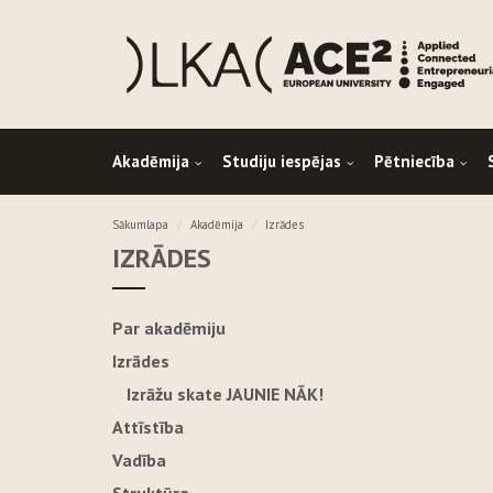
Akadēmija
Studiju iespējas
Pētniecība
Sākumlapa
Akadēmija
Izrādes
IZRĀDES
Par akadēmiju
Izrādes
Izrāžu skate JAUNIE NĀK!
Attīstība
Vadība