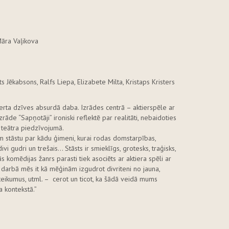
Māra Vaļikova
s Jēkabsons, Ralfs Liepa, Elizabete Milta, Kristaps Kristers
tverta dzīves absurdā daba. Izrādes centrā – aktierspēle ar
rāde “Sapņotāji” ironiski reflektē par realitāti, nebaidoties
ā teātra piedzīvojumā.
im stāstu par kādu ģimeni, kurai rodas domstarpības,
vi gudri un trešais... Stāsts ir smieklīgs, grotesks, traģisks,
s komēdijas žanrs parasti tiek asociēts ar aktiera spēli ar
 darbā mēs it kā mēģinām izgudrot divriteni no jauna,
oteikumus, utml. – cerot un ticot, ka šādā veidā mums
a kontekstā.”