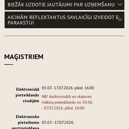
BIEŽĀK UZDOTIE JAUTĀJUMI PAR UZŅEMŠANU
AICINĀM REFLEKTANTUS SAVLAICĪGI IZVEIDOT E-
PARAKSTU!
MAĢISTRIEM
03.07.- 17.07.2026. plkst. 16:00
Elektroniskā
pieteikšanās
NB! Audiovizuālā un skatuves
studijām
māksla pieteikšanās no 30.06.
- 07.07.2026. plkst. 16:00
Elektronisko
pieteikumu
03.07.–17.07.2026.
apstiprināšana