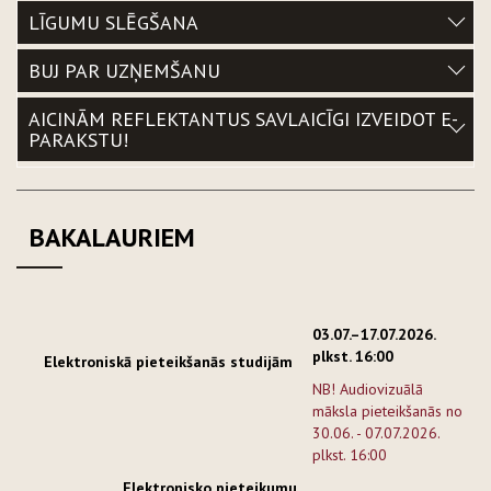
LĪGUMU SLĒGŠANA
BUJ PAR UZŅEMŠANU
AICINĀM REFLEKTANTUS SAVLAICĪGI IZVEIDOT E-
PARAKSTU!
BAKALAURIEM
03.07.–17.07.2026.
plkst. 16:00
Elektroniskā pieteikšanās studijām
NB! Audiovizuālā
māksla pieteikšanās no
30.06. - 07.07.2026.
plkst. 16:00
Elektronisko pieteikumu