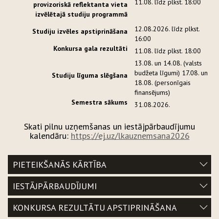
11.08. līdz plkst. 18:00
provizoriskā reflektanta vieta
izvēlētajā studiju programmā
12.08.2026. līdz plkst.
Studiju izvēles apstiprināšana
16:00
Konkursa gala rezultāti
11.08. līdz plkst. 18:00
13.08. un 14.08. (valsts
budžeta līgumi) 17.08. un
Studiju līguma slēgšana
18.08. (personīgais
finansējums)
Semestra sākums
31.08.2026.
Skati pilnu uzņemšanas un iestājpārbaudījumu
kalendāru:
https://ej.uz/lkauznemsana2026
PIETEIKŠANĀS KĀRTĪBA
IESTĀJPĀRBAUDĪJUMI
KONKURSA REZULTĀTU APSTIPRINĀŠANA