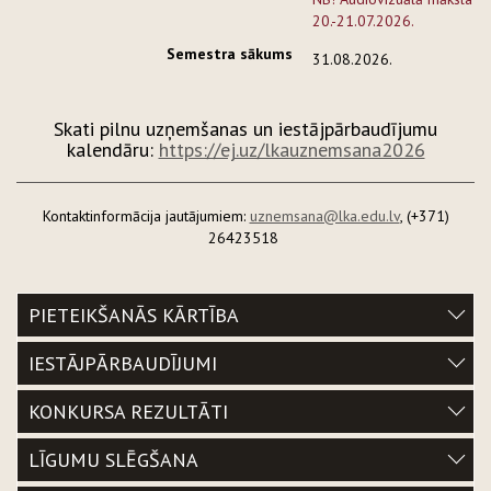
20.-21.07.2026.
Semestra sākums
31.08.2026.
Skati pilnu uzņemšanas un iestājpārbaudījumu
kalendāru:
https://ej.uz/lkauznemsana2026
Kontaktinformācija jautājumiem:
uznemsana@lka.edu.lv
, (+371)
26423518
PIETEIKŠANĀS KĀRTĪBA
IESTĀJPĀRBAUDĪJUMI
KONKURSA REZULTĀTI
LĪGUMU SLĒGŠANA