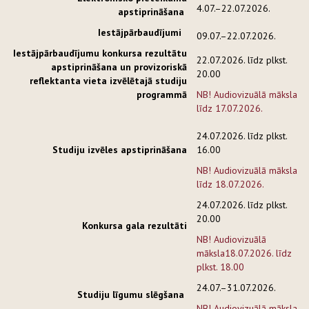
4.07.–22.07.2026.
apstiprināšana
Iestājpārbaudījumi
09.07.–22.07.2026.
Iestājpārbaudījumu konkursa rezultātu
22.07.2026. līdz plkst.
apstiprināšana un provizoriskā
20.00
reflektanta vieta izvēlētajā studiju
programmā
NB! Audiovizuālā māksla
līdz 17.07.2026.
24.07.2026. līdz plkst.
Studiju izvēles apstiprināšana
16.00
NB! Audiovizuālā māksla
līdz 18
.07.2026.
24.07.2026. līdz plkst.
20.00
Konkursa gala rezultāti
NB! Audiovizuālā
māksla18
.07.2026. līdz
plkst. 18.00
24.07.–31.07.2026.
Studiju līgumu slēgšana
NB! Audiovizuālā māksla