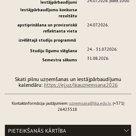
24.07.2026. plkst.10:00
Iestājpārbaudījumi
Iestājpārbaudījumu konkursa
rezultātu
apstiprināšana
un provizoriskā
24.07.2026.
reflektanta vieta
izvēlētajā studiju programmā
24. - 31.07.2026.
Studiju līgumu slēgšana
31.08.2026.
Semestra sākums
Skati pilnu uzņemšanas un iestājpārbaudījumu
kalendāru:
https://ej.uz/lkauznemsana2026
Kontaktinformācija jautājumiem:
uznemsana@lka.edu.lv
, (+371)
26423518
PIETEIKŠANĀS KĀRTĪBA