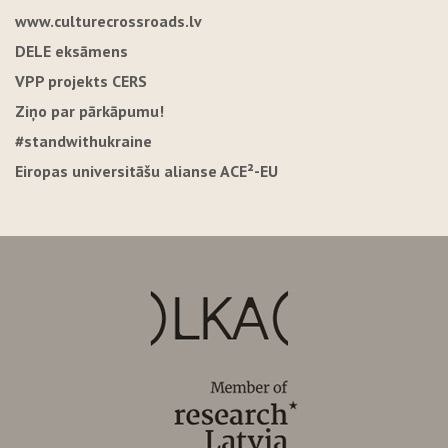
www.culturecrossroads.lv
DELE eksāmens
VPP projekts CERS
Ziņo par pārkāpumu!
#standwithukraine
Eiropas universitāšu alianse ACE²-EU