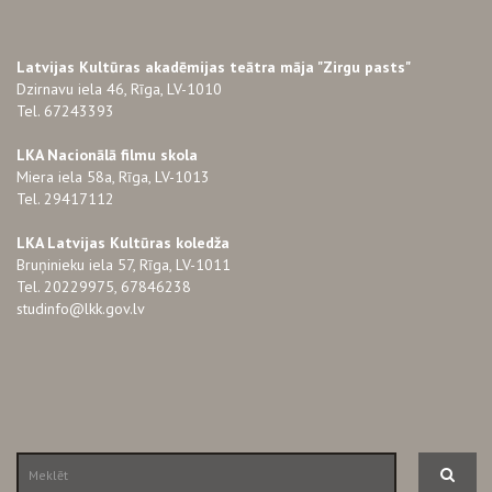
Latvijas Kultūras akadēmijas teātra māja "Zirgu pasts"
Dzirnavu iela 46, Rīga, LV-1010
Tel. 67243393
LKA Nacionālā filmu skola
Miera iela 58a, Rīga, LV-1013
Tel. 29417112
LKA Latvijas Kultūras koledža
Bruņinieku iela 57, Rīga, LV-1011
Tel. 20229975, 67846238
studinfo@lkk.gov.lv