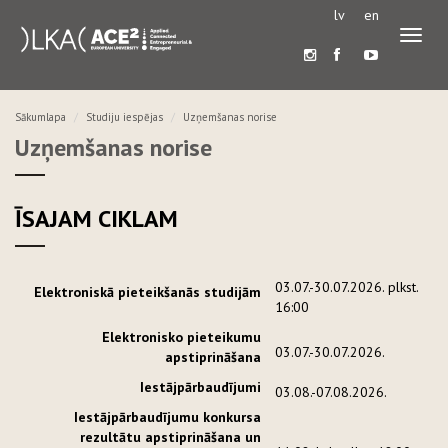
lv
en
Pārslē
navigā
Sākumlapa
Studiju iespējas
Uzņemšanas norise
Uzņemšanas norise
ĪSAJAM CIKLAM
03.07.-30.07.2026. plkst.
Elektroniskā pieteikšanās studijām
16:00
Elektronisko pieteikumu
03.07.-30.07.2026.
apstiprināšana
Iestājpārbaudījumi
03.08.-07.08.2026.
Iestājpārbaudījumu konkursa
rezultātu apstiprināšana un