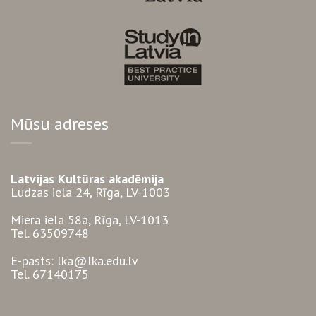
Mūsu adreses
Latvijas Kultūras akadēmija
Ludzas iela 24, Rīga, LV-1003
Miera iela 58a, Rīga, LV-1013
Tel. 63509748
E-pasts: lka@lka.edu.lv
Tel. 67140175