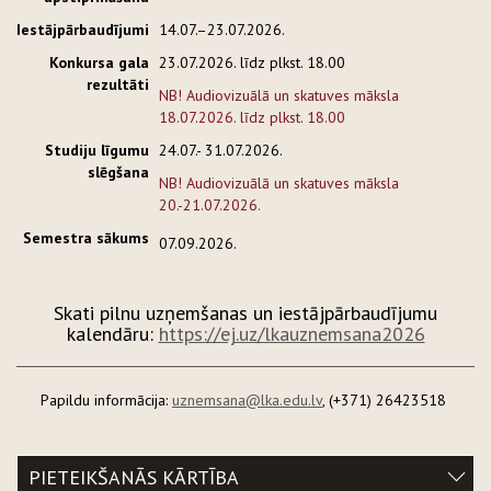
Iestājpārbaudījumi
14.07.–23.07.2026.
Konkursa gala
23.07.2026. līdz plkst. 18.00
rezultāti
NB! Audiovizuālā un skatuves māksla
18.07.2026. līdz plkst. 18.00
Studiju līgumu
24.07.- 31.07.2026.
slēgšana
NB! Audiovizuālā un skatuves māksla
20.-21.07.2026.
Semestra sākums
07.09.2026.
Skati pilnu uzņemšanas un iestājpārbaudījumu
kalendāru:
https://ej.uz/lkauznemsana2026
Papildu informācija:
uznemsana@lka.edu.lv
, (+371) 26423518
PIETEIKŠANĀS KĀRTĪBA