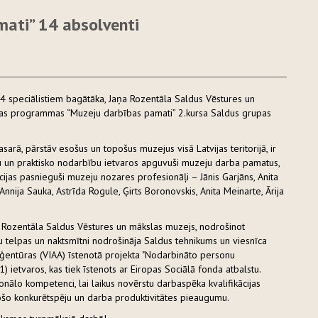
ati” 14 absolventi
4 speciālistiem bagātāka, Jaņa Rozentāla Saldus Vēstures un
ības programmas “Muzeju darbības pamati” 2.kursa Saldus grupas
ā, pārstāv esošus un topošus muzejus visā Latvijas teritorijā, ir
ju un praktisko nodarbību ietvaros apguvuši muzeju darba pamatus,
cijas pasnieguši muzeju nozares profesionāļi – Jānis Garjāns, Anita
Annija Sauka, Astrīda Rogule, Ģirts Boronovskis, Anita Meinarte, Ārija
ozentāla Saldus Vēstures un mākslas muzejs, nodrošinot
 telpas un naktsmītni nodrošināja Saldus tehnikums un viesnīca
 aģentūras (VIAA) īstenotā projekta "Nodarbināto personu
 ietvaros, kas tiek īstenots ar Eiropas Sociālā fonda atbalstu.
nālo kompetenci, lai laikus novērstu darbaspēka kvalifikācijas
jošo konkurētspēju un darba produktivitātes pieaugumu.