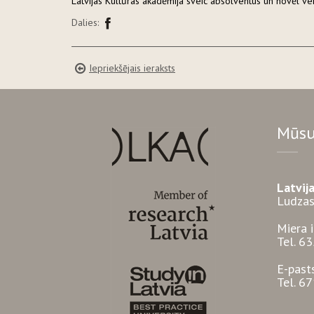
Latvijas Kultūras akadēmija sveic absolventus un novēl v
Dalies:
Iepriekšējais ieraksts
Mūsu
Latvij
Ludzas
Miera 
Tel. 6
E-past
Tel. 6