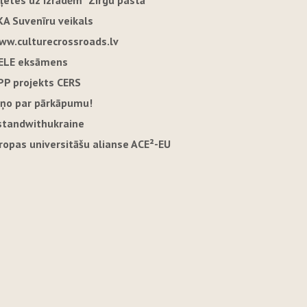
iļetes uz izrādēm "Zirgu pastā"
KA Suvenīru veikals
ww.culturecrossroads.lv
ELE eksāmens
PP projekts CERS
iņo par pārkāpumu!
standwithukraine
iropas universitāšu alianse ACE²-EU