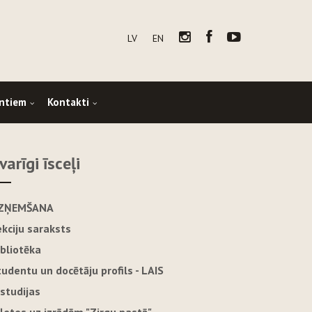
LV
EN
ntiem
Kontakti
varīgi īsceļi
ZŅEMŠANA
ekciju saraksts
ibliotēka
tudentu un docētāju profils - LAIS
-studijas