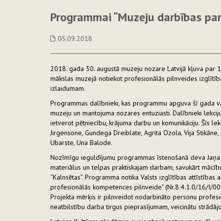
Programmai “Muzeju darbības pam
05.09.2018
2018. gada 30. augustā muzeju nozare Latvijā kļuva par 1
mākslas muzejā notiekot profesionālās pilnveides izglīt
izlaidumam.
Programmas dalībnieki, kas programmu apguva šī gada vasar
muzeju un mantojuma nozares entuziasti. Dalībnieki lekci
ietverot pētniecību, krājuma darbu un komunikāciju. Šīs lek
Jirgensone, Gundega Dreiblate, Agrita Ozola, Vija Stikāne, 
Ubarste, Una Balode.
Nozīmīgu ieguldījumu programmas īstenošanā deva Jaņa R
materiālus un telpas praktiskajam darbam, savukārt mācību
“Kalnsētas”. Programma notika Valsts izglītības attīstības
profesionālās kompetences pilnveide" (Nr.8.4.1.0/16/I/001)
Projekta mērķis ir pilnveidot nodarbināto personu profesio
neatbilstību darba tirgus pieprasījumam, veicinātu strādā