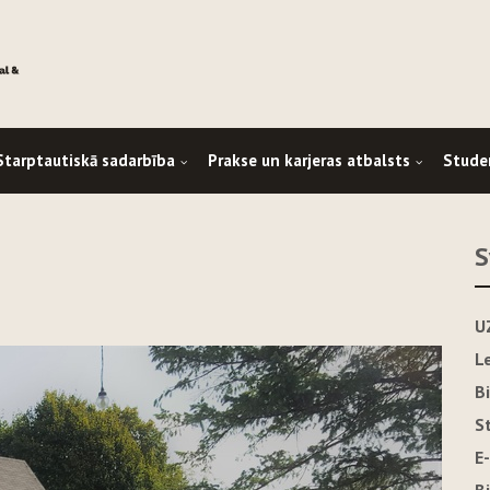
Starptautiskā sadarbība
Prakse un karjeras atbalsts
Stude
S
U
L
B
S
E