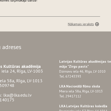
eiksmes turpmākajā darbā!
Nākamais ieraksts
 adreses
Latvijas Kultūras akadēmijas t
as Kultūras akadēmija
māja "Zirgu pasts"
 iela 24, Rīga, LV-1003
Dzirnavu iela 46, Rīga, LV-1010
Tel. 67243393
iela 58a, Rīga, LV-1013
3509748
LKA Nacionālā filmu skola
Miera iela 58a, Rīga, LV-1013
s: lka@lka.edu.lv
Tel. 29417112
7140175
LKA Latvijas Kultūras koledža