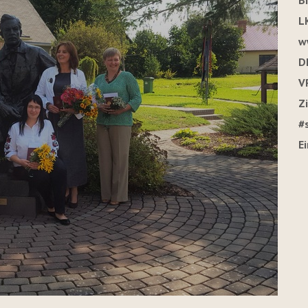
B
L
w
D
V
Z
#
E