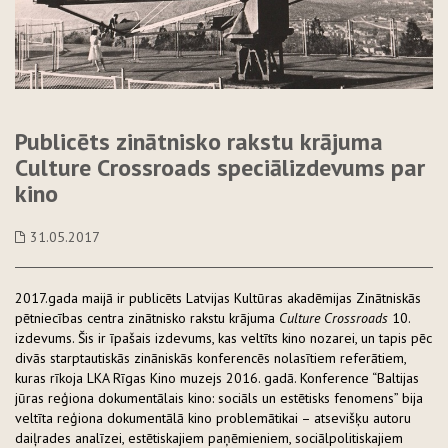
Publicēts zinātnisko rakstu krājuma
Culture Crossroads speciālizdevums par
kino
31.05.2017
2017.gada maijā ir publicēts Latvijas Kultūras akadēmijas Zinātniskās
pētniecības centra zinātnisko rakstu krājuma
Culture Crossroads
10.
izdevums. Šis ir īpašais izdevums, kas veltīts kino nozarei, un tapis pēc
divās starptautiskās zināniskās konferencēs nolasītiem referātiem,
kuras rīkoja LKA Rīgas Kino muzejs 2016. gadā. Konference “Baltijas
jūras reģiona dokumentālais kino: sociāls un estētisks fenomens” bija
veltīta reģiona dokumentālā kino problemātikai – atsevišķu autoru
daiļrades analīzei, estētiskajiem paņēmieniem, sociālpolitiskajiem