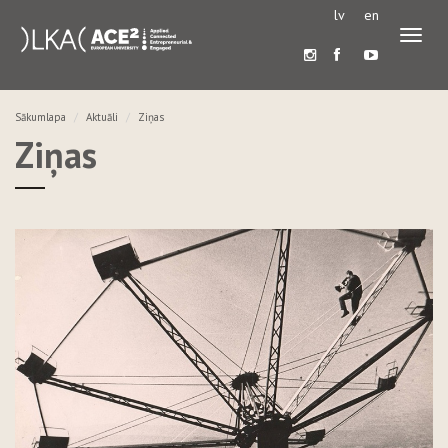
lv
en
Pārslē
navigā
Sākumlapa
Aktuāli
Ziņas
Ziņas