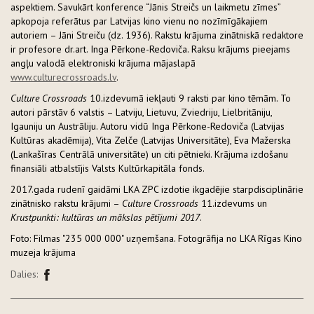
aspektiem. Savukārt konference “Jānis Streičs un laikmetu zīmes”
apkopoja referātus par Latvijas kino vienu no nozīmīgākajiem
autoriem – Jāni Streiču (dz. 1936). Rakstu krājuma zinātniskā redaktore
ir profesore dr.art. Inga Pērkone-Redoviča. Raksu krājums pieejams
angļu valodā elektroniski krājuma mājaslapā
www.culturecrossroads.lv
.
Culture Crossroads
10.izdevumā iekļauti 9 raksti par kino tēmām. To
autori pārstāv 6 valstis – Latviju, Lietuvu, Zviedriju, Lielbritāniju,
Igauniju un Austrāliju. Autoru vidū Inga Pērkone-Redoviča (Latvijas
Kultūras akadēmija), Vita Zelče (Latvijas Universitāte), Eva Mažerska
(Lankašīras Centrālā universitāte) un citi pētnieki. Krājuma izdošanu
finansiāli atbalstījis Valsts Kultūrkapitāla fonds.
2017.gada rudenī gaidāmi LKA ZPC izdotie ikgadējie starpdisciplinārie
zinātnisko rakstu krājumi –
Culture Crossroads
11.izdevums un
Krustpunkti: kultūras un mākslas pētījumi 2017
.
Foto: Filmas "235 000 000" uzņemšana. Fotogrāfija no LKA Rīgas Kino
muzeja krājuma
Dalies: