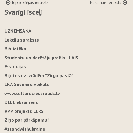
Iepriekšējais ieraksts
Nākamais ieraksts
Svarīgi īsceļi
UZŅEMŠANA
Lekciju saraksts
Bibliotēka
Studentu un docētāju profils - LAIS
E-studijas
Biļetes uz izrādēm "Zirgu pastā"
LKA Suvenīru veikals
www.culturecrossroads.lv
DELE eksāmens
VPP projekts CERS
Ziņo par pārkāpumu!
#standwithukraine