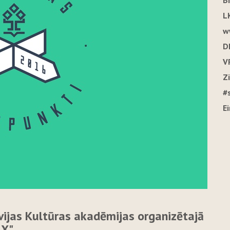
B
L
w
D
V
Z
#
E
vijas Kultūras akadēmijas organizētajā
 X"