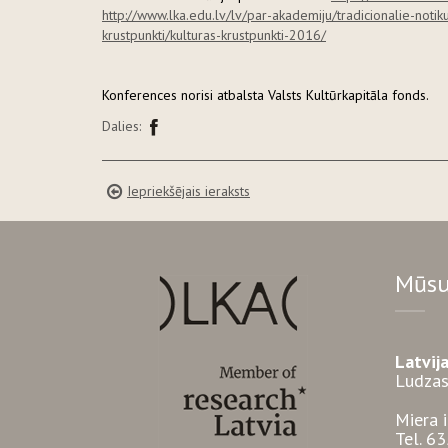
http://www.lka.edu.lv/lv/par-akademiju/tradicionalie-notik
krustpunkti/kulturas-krustpunkti-2016/
Konferences norisi atbalsta Valsts Kultūrkapitāla fonds.
Dalies:
Iepriekšējais ieraksts
Mūsu
Latvij
Ludzas
Miera 
Tel. 6