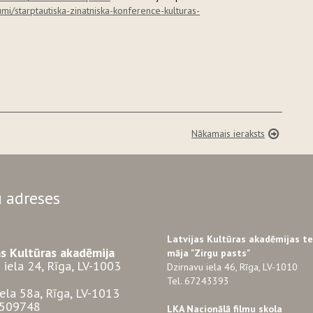
umi/starptautiska-zinatniska-konference-kulturas-
Nākamais ieraksts
 adreses
Latvijas Kultūras akadēmijas t
as Kultūras akadēmija
māja "Zirgu pasts"
 iela 24, Rīga, LV-1003
Dzirnavu iela 46, Rīga, LV-1010
Tel. 67243393
iela 58a, Rīga, LV-1013
3509748
LKA Nacionālā filmu skola