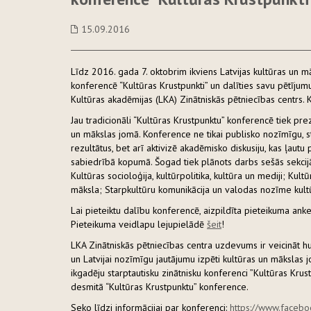
15.09.2016
Līdz 2016. gada 7. oktobrim ikviens Latvijas kultūras un māk
konferencē “Kultūras Krustpunkti” un dalīties savu pētījum
Kultūras akadēmijas (LKA) Zinātniskās pētniecības centrs.
Jau tradicionāli “Kultūras Krustpunktu” konferencē tiek 
un mākslas jomā. Konference ne tikai publisko nozīmīgu, s
rezultātus, bet arī aktivizē akadēmisko diskusiju, kas ļaut
sabiedrībā kopumā. Šogad tiek plānots darbs sešās sekcijās:
Kultūras socioloģija, kultūrpolitika, kultūra un mediji; K
māksla; Starpkultūru komunikācija un valodas nozīme kultū
Lai pieteiktu dalību konferencē, aizpildīta pieteikuma ank
Pieteikuma veidlapu lejupielādē
šeit
!
LKA Zinātniskās pētniecības centra uzdevums ir veicināt hum
un Latvijai nozīmīgu jautājumu izpēti kultūras un mākslas j
ikgadēju starptautisku zinātnisku konferenci ”Kultūras Krust
desmitā “Kultūras Krustpunktu” konference.
Seko līdzi informācijai par konferenci:
https://www.facebo