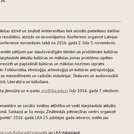
slas dzīvē un zinātnē ieinteresētais tiek aicināts pieteikties dalībai
u rezultātos, atziņās un ierosinājumos. Konferenci organizē Latvijas
 Konference norisināsies laikā no 2016. gada 2. līdz 5. novembrim.
prezentēti pētījumi par daudzveidīgām tēmām un problēmām kultūras
tarptautiski aktuālu kultūras un mākslas jomas problēmu izpētes
u precizēt un paplašināt kultūras un mākslas nozīmes izpratni
 Folkloristika, etnoloģija, arheoloģija un kultūras antropoloģija;
ultūras menedžments un radošās industrijas; Skatuves un audiovizuālā
rā; Literatūra un tulkošana.
eta jānosūta uz e-pastu
zpc@lka.edu.lv
līdz 2016. gada 7. oktobrim.
anitāro un sociālo zinātņu attīstību un veikt starptautiski aktuālu
omā. Saskaņā ar šo misiju, Zinātniskās pētniecības centrs organizē
punkti”. 2016. gadā, LKA 25. jubilejas gada ietvaros, notiks jau
ok.com/KulturasKrustpunkti
un LKA mājaslapā: