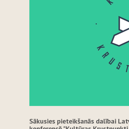
Sākusies pieteikšanās dalībai Lat
konferencē "Kultūras Krustpunkti