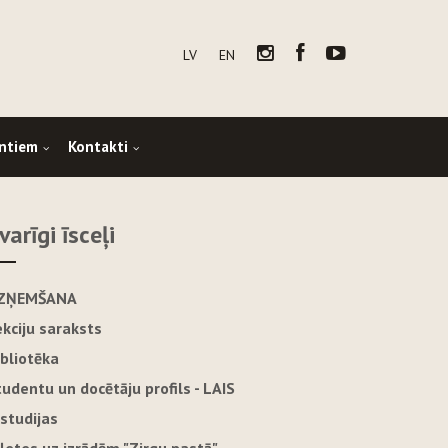
LV
EN
ntiem
Kontakti
varīgi īsceļi
ZŅEMŠANA
ekciju saraksts
ibliotēka
tudentu un docētāju profils - LAIS
-studijas