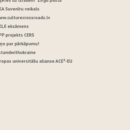
iļetes uz izrādēm "Zirgu pastā"
KA Suvenīru veikals
ww.culturecrossroads.lv
ELE eksāmens
PP projekts CERS
iņo par pārkāpumu!
standwithukraine
iropas universitāšu alianse ACE²-EU