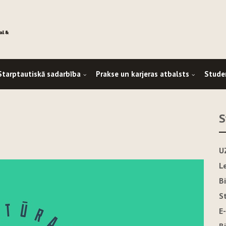
Starptautiskā sadarbība
Prakse un karjeras atbalsts
Stude
S
U
L
B
S
E