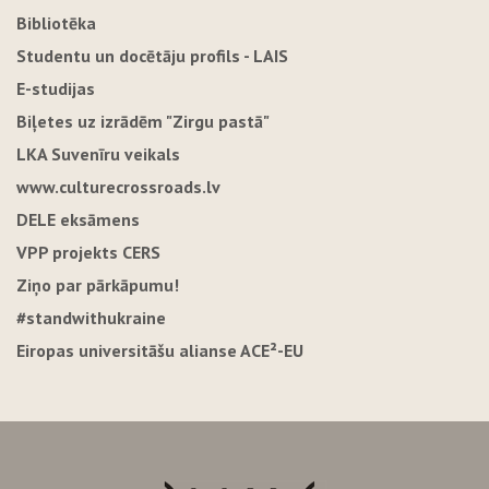
Bibliotēka
Studentu un docētāju profils - LAIS
E-studijas
Biļetes uz izrādēm "Zirgu pastā"
LKA Suvenīru veikals
www.culturecrossroads.lv
DELE eksāmens
VPP projekts CERS
Ziņo par pārkāpumu!
#standwithukraine
Eiropas universitāšu alianse ACE²-EU