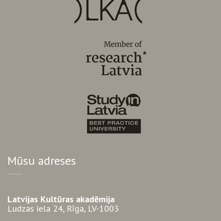
Mūsu adreses
Latvijas Kultūras akadēmija
Ludzas iela 24, Rīga, LV-1003