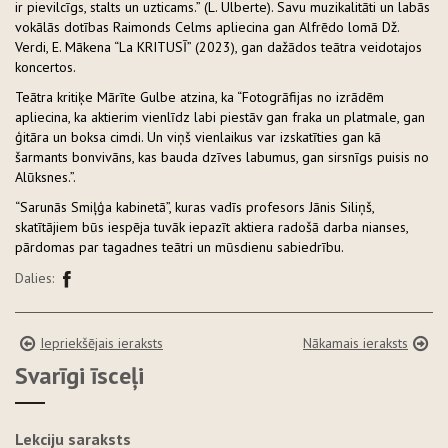
ir pievilcīgs, stalts un uzticams.” (L. Ulberte). Savu muzikalitāti un labās
vokālās dotības Raimonds Celms apliecina gan Alfrēdo lomā Dž.
Verdi, E. Mākena “La KRITUSĪ” (2023), gan dažādos teātra veidotajos
koncertos.
Teātra kritiķe Mārīte Gulbe atzina, ka “Fotogrāfijas no izrādēm
apliecina, ka aktierim vienlīdz labi piestāv gan fraka un platmale, gan
ģitāra un boksa cimdi. Un viņš vienlaikus var izskatīties gan kā
šarmants bonvivāns, kas bauda dzīves labumus, gan sirsnīgs puisis no
Alūksnes.”.
“Sarunās Smiļģa kabinetā”, kuras vadīs profesors Jānis Siliņš,
skatītājiem būs iespēja tuvāk iepazīt aktiera radošā darba nianses,
pārdomas par tagadnes teātri un mūsdienu sabiedrību.
Dalies:
Iepriekšējais ieraksts
Nākamais ieraksts
Svarīgi īsceļi
Lekciju saraksts