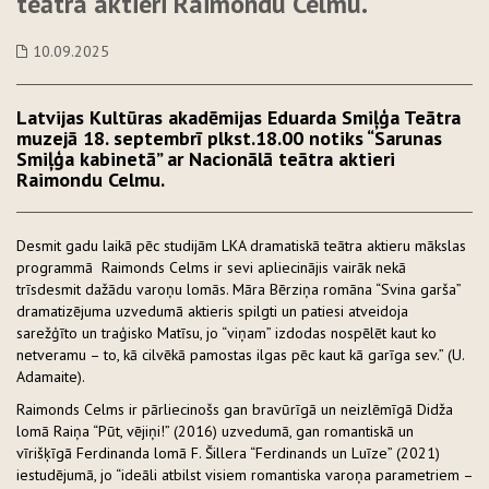
teātra aktieri Raimondu Celmu.
10.09.2025
Latvijas Kultūras akadēmijas Eduarda Smiļģa Teātra
muzejā 18. septembrī plkst.18.00 notiks “Sarunas
Smiļģa kabinetā” ar Nacionālā teātra aktieri
Raimondu Celmu.
Desmit gadu laikā pēc studijām LKA dramatiskā teātra aktieru mākslas
programmā Raimonds Celms ir sevi apliecinājis vairāk nekā
trīsdesmit dažādu varoņu lomās. Māra Bērziņa romāna “Svina garša”
dramatizējuma uzvedumā aktieris spilgti un patiesi atveidoja
sarežģīto un traģisko Matīsu, jo “viņam” izdodas nospēlēt kaut ko
netveramu – to, kā cilvēkā pamostas ilgas pēc kaut kā garīga sev.” (U.
Adamaite).
Raimonds Celms ir pārliecinošs gan bravūrīgā un neizlēmīgā Didža
lomā Raiņa “Pūt, vējiņi!” (2016) uzvedumā, gan romantiskā un
vīrišķīgā Ferdinanda lomā F. Šillera “Ferdinands un Luīze” (2021)
iestudējumā, jo “ideāli atbilst visiem romantiska varoņa parametriem –