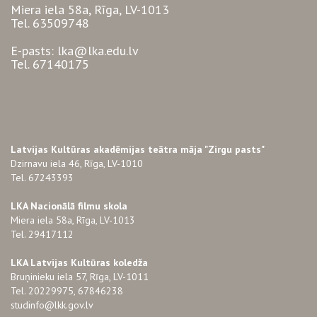
Miera iela 58a, Rīga, LV-1013
Tel. 63509748
E-pasts: lka@lka.edu.lv
Tel. 67140175
Latvijas Kultūras akadēmijas teātra māja "Zirgu pasts"
Dzirnavu iela 46, Rīga, LV-1010
Tel. 67243393
LKA Nacionālā filmu skola
Miera iela 58a, Rīga, LV-1013
Tel. 29417112
LKA Latvijas Kultūras koledža
Bruņinieku iela 57, Rīga, LV-1011
Tel. 20229975, 67846238
studinfo@lkk.gov.lv