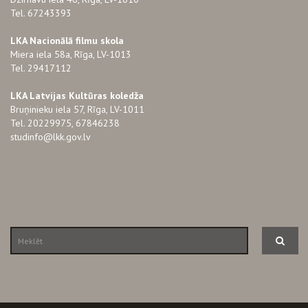
Tel. 67243393
LKA Nacionālā filmu skola
Miera iela 58a, Rīga, LV-1013
Tel. 29417112
LKA Latvijas Kultūras koledža
Bruņinieku iela 57, Rīga, LV-1011
Tel. 20229975, 67846238
studinfo@lkk.gov.lv