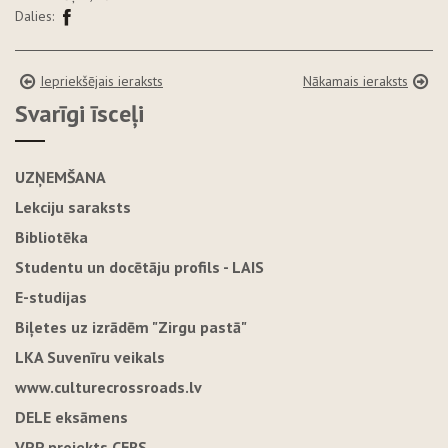
Dalies:
Iepriekšējais ieraksts
Nākamais ieraksts
Svarīgi īsceļi
UZŅEMŠANA
Lekciju saraksts
Bibliotēka
Studentu un docētāju profils - LAIS
E-studijas
Biļetes uz izrādēm "Zirgu pastā"
LKA Suvenīru veikals
www.culturecrossroads.lv
DELE eksāmens
VPP projekts CERS