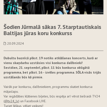
Šodien Jūrmalā sākas 7. Starptautiskais
Baltijas jūras koru konkurss
20.09.2024
Dubultu baznīcā plkst. 19 notiks atklāšanas koncerts, kurā ar
vienu skaņdarbu uzstāsies visi konkursa dalībnieki!
Sestdien, 21. septembrī, plkst. 11 būs konkursa obligātā
programma, bet plkst. 16 - izvēles programma. SŌLA
visās trijās
uzstāšanās būs kā pirmie.
Vairāk par konkursu, dalībniekiem, programmu skatiet konkursa
mājaslapu.
Var iegādāties klātienes biļetes, būs iespēja arī vērot tiešraidi TV24
(
@tv24_lv
) un Facebook LIVE.
Turiet īkšķus, vēliet veiksmi!