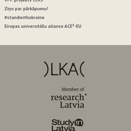
Ziņo par pārkāpumu!
#standwithukraine
Eiropas universitāšu alianse ACE²-EU