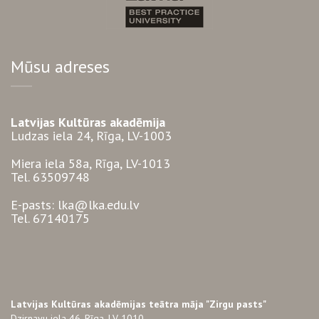
Mūsu adreses
Latvijas Kultūras akadēmija
Ludzas iela 24, Rīga, LV-1003
Miera iela 58a, Rīga, LV-1013
Tel. 63509748
E-pasts: lka@lka.edu.lv
Tel. 67140175
Latvijas Kultūras akadēmijas teātra māja "Zirgu pasts"
Dzirnavu iela 46, Rīga, LV-1010