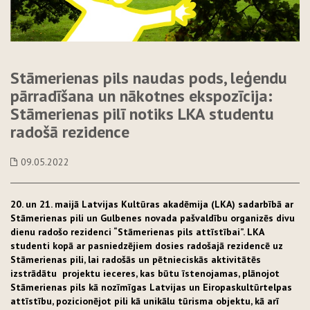
Stāmerienas pils naudas pods, leģendu
pārradīšana un nākotnes ekspozīcija:
Stāmerienas pilī notiks LKA studentu
radošā rezidence
09.05.2022
20. un 21. maijā Latvijas Kultūras akadēmija (LKA) sadarbībā ar
Stāmerienas pili un Gulbenes
novada pašvaldību organizēs divu
dienu radošo rezidenci “Stāmerienas pils attīstībai”. LKA
studenti kopā ar pasniedzējiem dosies radošajā rezidencē uz
Stāmerienas pili
, lai radošās un pētnieciskās aktivitātēs
izstrādātu projektu ieceres, kas būtu īstenojamas, plānojot
Stāmerienas pils kā nozīmīgas
Latvijas un Eiropas
kultūrtelpas
attīstību, pozicionējot pili kā unikālu tūrisma objektu, kā arī