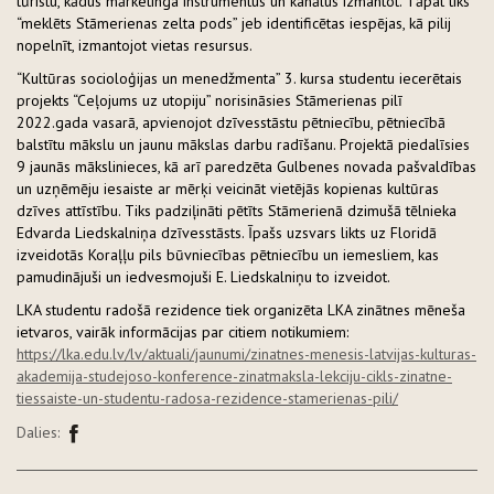
tūristu, kādus mārketinga instrumentus un kanālus izmantot. Tāpat tiks
“meklēts Stāmerienas zelta pods” jeb identificētas iespējas, kā pilij
nopelnīt, izmantojot vietas resursus.
“Kultūras socioloģijas un menedžmenta” 3. kursa studentu iecerētais
projekts “Ceļojums uz utopiju” norisināsies Stāmerienas pilī
2022.gada vasarā, apvienojot dzīvesstāstu pētniecību, pētniecībā
balstītu mākslu un jaunu mākslas darbu radīšanu. Projektā piedalīsies
9 jaunās mākslinieces, kā arī paredzēta Gulbenes novada pašvaldības
un uzņēmēju iesaiste ar mērķi veicināt vietējās kopienas kultūras
dzīves attīstību. Tiks padziļināti pētīts Stāmerienā dzimušā tēlnieka
Edvarda Liedskalniņa dzīvesstāsts. Īpašs uzsvars likts uz Floridā
izveidotās Koraļļu pils būvniecības pētniecību un iemesliem, kas
pamudinājuši un iedvesmojuši E. Liedskalniņu to izveidot.
LKA studentu radošā rezidence tiek organizēta LKA zinātnes mēneša
ietvaros, vairāk informācijas par citiem notikumiem:
https://lka.edu.lv/lv/aktuali/jaunumi/zinatnes-menesis-latvijas-kulturas-
akademija-studejoso-konference-zinatmaksla-lekciju-cikls-zinatne-
tiessaiste-un-studentu-radosa-rezidence-stamerienas-pili/
Dalies: