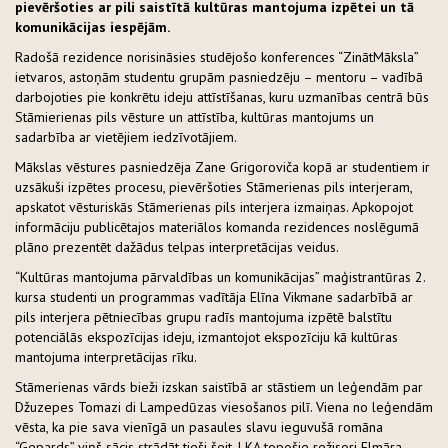
pievēršoties ar pili saistītā kultūras mantojuma izpētei un tā
komunikācijas iespējām.
Radošā rezidence norisināsies studējošo konferences “ZinātMāksla”
ietvaros, astoņām studentu grupām pasniedzēju – mentoru – vadībā
darbojoties pie konkrētu ideju attīstīšanas, kuru uzmanības centrā būs
Stāmierienas pils vēsture un attīstība, kultūras mantojums un
sadarbība ar vietējiem iedzīvotājiem.
Mākslas vēstures pasniedzēja Zane Grigoroviča kopā ar studentiem ir
uzsākuši izpētes procesu, pievēršoties Stāmerienas pils interjeram,
apskatot vēsturiskās Stāmerienas pils interjera izmaiņas. Apkopojot
informāciju publicētajos materiālos komanda rezidences noslēgumā
plāno prezentēt dažādus telpas interpretācijas veidus.
“Kultūras mantojuma pārvaldības un komunikācijas” maģistrantūras 2.
kursa studenti un programmas vadītāja Elīna Vikmane sadarbībā ar
pils interjera pētniecības grupu radīs mantojuma izpētē balstītu
potenciālās ekspozīcijas ideju, izmantojot ekspozīciju kā kultūras
mantojuma interpretācijas rīku.
Stāmerienas vārds bieži izskan saistībā ar stāstiem un leģendām par
Džuzepes Tomazi di Lampedūzas viesošanos pilī. Viena no leģendām
vēsta, ka pie sava vienīgā un pasaules slavu ieguvušā romāna
“Gepards” viņš sācis strādāt tieši šeit. LKA topošie režisori Elmāra