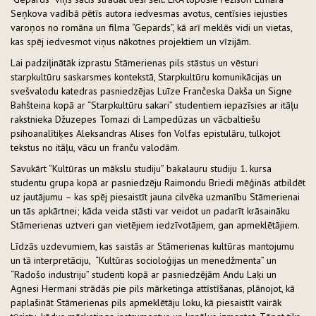
Seņkova vadībā pētīs autora iedvesmas avotus, centīsies iejusties
varoņos no romāna un filma “Gepards”, kā arī meklēs vidi un vietas,
kas spēj iedvesmot viņus nākotnes projektiem un vīzijām.
Lai padziļinātāk izprastu Stāmerienas pils stāstus un vēsturi
starpkultūru saskarsmes kontekstā, Starpkultūru komunikācijas un
svešvalodu katedras pasniedzējas Luīze Frančeska Dakša un Signe
Bahšteina kopā ar “Starpkultūru sakari” studentiem iepazīsies ar itāļu
rakstnieka Džuzepes Tomazi di Lampedūzas un vācbaltiešu
psihoanalītiķes Aleksandras Alises fon Volfas epistulāru, tulkojot
tekstus no itāļu, vācu un franču valodām.
Savukārt “Kultūras un mākslu studiju” bakalauru studiju 1. kursa
studentu grupa kopā ar pasniedzēju Raimondu Briedi mēģinās atbildēt
uz jautājumu – kas spēj piesaistīt jauna cilvēka uzmanību Stāmerienai
un tās apkārtnei; kāda veida stāsti var veidot un padarīt krāsaināku
Stāmerienas uztveri gan vietējiem iedzīvotājiem, gan apmeklētājiem.
Līdzās uzdevumiem, kas saistās ar Stāmerienas kultūras mantojumu
un tā interpretāciju, “Kultūras socioloģijas un menedžmenta” un
“Radošo industriju” studenti kopā ar pasniedzējām Andu Laķi un
Agnesi Hermani strādās pie pils mārketinga attīstīšanas, plānojot, kā
paplašināt Stāmerienas pils apmeklētāju loku, kā piesaistīt vairāk