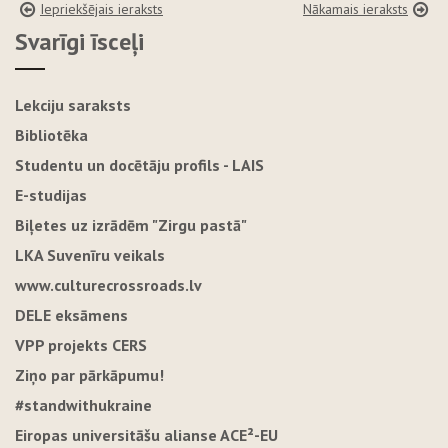
Iepriekšējais ieraksts
Nākamais ieraksts
Svarīgi īsceļi
Lekciju saraksts
Bibliotēka
Studentu un docētāju profils - LAIS
E-studijas
Biļetes uz izrādēm "Zirgu pastā"
LKA Suvenīru veikals
www.culturecrossroads.lv
DELE eksāmens
VPP projekts CERS
Ziņo par pārkāpumu!
#standwithukraine
Eiropas universitāšu alianse ACE²-EU