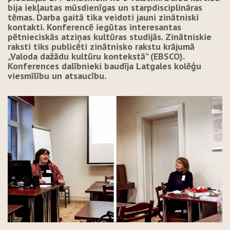
bija iekļautas mūsdienīgas un starpdisciplināras
tēmas. Darba gaitā tika veidoti jauni zinātniski
kontakti. Konferencē iegūtas interesantas
pētnieciskās atziņas kultūras studijās. Zinātniskie
raksti tiks publicēti zinātnisko rakstu krājumā
„Valoda dažādu kultūru kontekstā” (EBSCO).
Konferences dalībnieki baudīja Latgales kolēģu
viesmīlību un atsaucību.