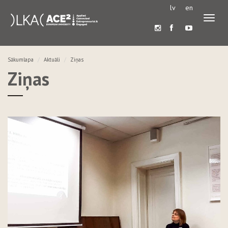
lv
en
Pārslē
navigā
Sākumlapa
Aktuāli
Ziņas
Ziņas