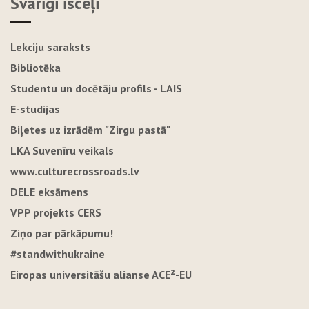
Svarīgi īsceļi
Lekciju saraksts
Bibliotēka
Studentu un docētāju profils - LAIS
E-studijas
Biļetes uz izrādēm "Zirgu pastā"
LKA Suvenīru veikals
www.culturecrossroads.lv
DELE eksāmens
VPP projekts CERS
Ziņo par pārkāpumu!
#standwithukraine
Eiropas universitāšu alianse ACE²-EU