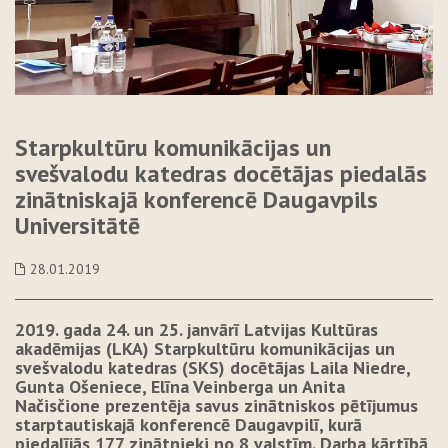
Starpkultūru komunikācijas un
svešvalodu katedras docētājas piedalās
zinātniskajā konferencē Daugavpils
Universitātē
28.01.2019
2019. gada 24. un 25. janvārī Latvijas Kultūras
akadēmijas (LKA) Starpkultūru komunikācijas un
svešvalodu katedras (SKS) docētājas Laila Niedre,
Gunta Ošeniece, Elīna Veinberga un Anita
Načisčione prezentēja savus zinātniskos pētījumus
starptautiskajā konferencē Daugavpilī, kurā
piedalījās 177 zinātnieki no 8 valstīm. Darba kārtībā