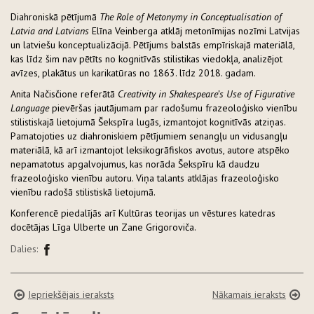
Diahroniskā pētījumā
The Role of Metonymy in Conceptualisation of
Latvia and Latvians
Elīna Veinberga atklāj metonīmijas nozīmi Latvijas
un latviešu konceptualizācijā. Pētījums balstās empīriskajā materiālā,
kas līdz šim nav pētīts no kognitīvās stilistikas viedokļa, analizējot
avīzes, plakātus un karikatūras no 1863. līdz 2018. gadam.
Anita Načisčione referātā
Creativity in Shakespeare’s Use of Figurative
Language
pievēršas jautājumam par radošumu frazeoloģisko vienību
stilistiskajā lietojumā Šekspīra lugās, izmantojot kognitīvās atziņas.
Pamatojoties uz diahroniskiem pētījumiem senangļu un vidusangļu
materiālā, kā arī izmantojot leksikogrāfiskos avotus, autore atspēko
nepamatotus apgalvojumus, kas norāda Šekspīru kā daudzu
frazeoloģisko vienību autoru. Viņa talants atklājas frazeoloģisko
vienību radošā stilistiskā lietojumā.
Konferencē piedalījās arī Kultūras teorijas un vēstures katedras
docētājas Līga Ulberte un Zane Grigoroviča.
Dalies:
Iepriekšējais ieraksts
Nākamais ieraksts