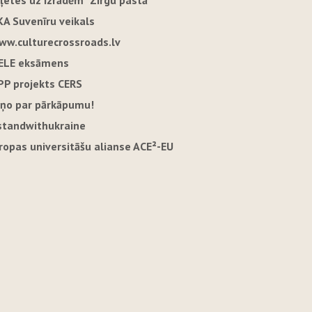
iļetes uz izrādēm "Zirgu pastā"
KA Suvenīru veikals
ww.culturecrossroads.lv
ELE eksāmens
PP projekts CERS
iņo par pārkāpumu!
standwithukraine
iropas universitāšu alianse ACE²-EU