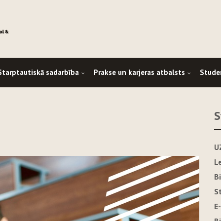
Starptautiskā sadarbība
Prakse un karjeras atbalsts
Stude
S
U
L
B
S
E