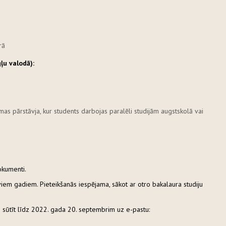
rā
u valodā):
mas pārstāvja, kur students darbojas paralēli studijām augstskolā vai
okumenti.
viem gadiem. Pieteikšanās iespējama, sākot ar otro bakalaura studiju
 sūtīt līdz 2022. gada 20. septembrim uz e-pastu: