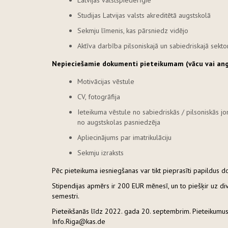
Latvijas valstspiederīgie
Studijas Latvijas valsts akreditētā augstskolā
Sekmju līmenis, kas pārsniedz vidējo
Aktīva darbība pilsoniskajā un sabiedriskajā sekto
Nepieciešamie dokumenti pieteikumam (vācu vai angļ
Motivācijas vēstule
CV, fotogrāfija
Ieteikuma vēstule no sabiedriskās / pilsoniskās jo
no augstskolas pasniedzēja
Apliecinājums par imatrikulāciju
Sekmju izraksts
Pēc pieteikuma iesniegšanas var tikt pieprasīti papildus d
Stipendijas apmērs ir 200 EUR mēnesī, un to piešķir uz di
semestri.
Pieteikšanās līdz 2022. gada 20. septembrim. Pieteikumus
Info.Riga@kas.de