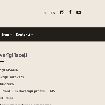
LV
EN
ntiem
Kontakti
varīgi īsceļi
ZŅEMŠANA
ekciju saraksts
ibliotēka
tudentu un docētāju profils - LAIS
-studijas