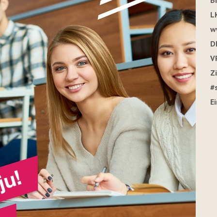
B
L
w
D
V
Z
#
E