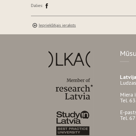
Dalies:
Iepriekšējais ieraksts
Mūsu
Latvij
Ludzas
Miera 
Tel. 6
E-past
Tel. 6