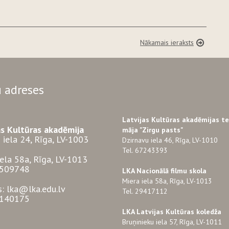
Nākamais ieraksts
 adreses
Latvijas Kultūras akadēmijas t
as Kultūras akadēmija
māja "Zirgu pasts"
 iela 24, Rīga, LV-1003
Dzirnavu iela 46, Rīga, LV-1010
Tel. 67243393
iela 58a, Rīga, LV-1013
3509748
LKA Nacionālā filmu skola
Miera iela 58a, Rīga, LV-1013
s: lka@lka.edu.lv
Tel. 29417112
7140175
LKA Latvijas Kultūras koledža
Bruņinieku iela 57, Rīga, LV-1011