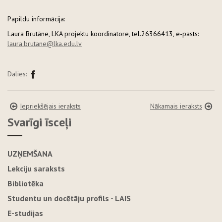
Papildu informācija:
Laura Brutāne, LKA projektu koordinatore, tel.26366413, e-pasts:
laura.brutane@lka.edu.lv
Dalies:
Iepriekšējais ieraksts
Nākamais ieraksts
Svarīgi īsceļi
UZŅEMŠANA
Lekciju saraksts
Bibliotēka
Studentu un docētāju profils - LAIS
E-studijas