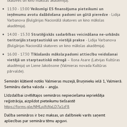
skatuves un kino mākslas akadēmija).
11:30 - 13:00
Veiksmīgi ES finansējuma pieteikumi un
ieņēmumu avotu dažādošana
:
padomi un gūtā pieredze
- Lidija
Varbanova (Bulgārijas Nacionālā skatuves un kino mākslas
akadēmija).
14.00 - 15.30
Stratēģiskās sadarbības veicināšana ne-urbānās
teritorijās:
starptautiskā un vietējā prakse
- Lidija Varbanova
(Bulgārijas Nacionālā skatuves un kino mākslas akadēmija).
16.00 - 17.30
Tīklošanās māksla:
padomi attiecību veidošanai
vietējā un starptautiskā mērogā
– Ilona Asare (Latvijas Kultūras
akadēmija) un Liene Jakobsone (Valmieras novada Kultūras
pārvalde).
Semināri klātienē notiks Valmieras muzejā, Bruņinieku ielā 1, Valmierā.
Semināru darba valoda – angļu.
Līdzdalībai izvēlētajos semināros nepieciešama iepriekšēja
reģistrācija, aizpildot pieteikumu tiešsaistē
https://
forms
.gle/NMLpJfcNxLD7a1zF8
Dalība semināros ir bez maksas, un dalībnieki varēs saņemt
apliecības par semināra tēmu apguvi.