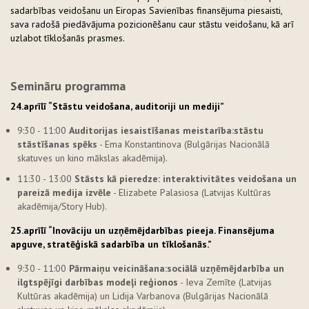
sadarbības veidošanu un Eiropas Savienības finansējuma piesaisti,
sava radošā piedāvājuma pozicionēšanu caur stāstu veidošanu, kā arī
uzlabot tīklošanās prasmes.
Semināru programma
24.aprīlī “Stāstu veidošana, auditoriji un mediji”
9:30 - 11:00
Auditorijas iesaistīšanas meistarība:
stāstu
stāstīšanas spēks
- Ema Konstantinova (Bulgārijas Nacionālā
skatuves un kino mākslas akadēmija).
11:30 - 13:00
Stāsts kā pieredze: interaktivitātes veidošana un
pareizā medija izvēle
- Elizabete Palasiosa (Latvijas Kultūras
akadēmija/Story Hub).
25.aprīlī “Inovāciju un uzņēmējdarbības pieeja. Finansējuma
apguve, stratēģiskā sadarbība un tīklošanās.”
9:30 - 11:00
Pārmaiņu veicināšana:
sociālā uzņēmējdarbība un
ilgtspējīgi darbības modeļi reģionos
- Ieva Zemīte (Latvijas
Kultūras akadēmija) un Lidija Varbanova (Bulgārijas Nacionālā