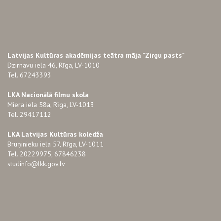
Latvijas Kultūras akadēmijas teātra māja "Zirgu pasts"
Dzirnavu iela 46, Rīga, LV-1010
Tel. 67243393
LKA Nacionālā filmu skola
Miera iela 58a, Rīga, LV-1013
Tel. 29417112
LKA Latvijas Kultūras koledža
Bruņinieku iela 57, Rīga, LV-1011
Tel. 20229975, 67846238
studinfo@lkk.gov.lv