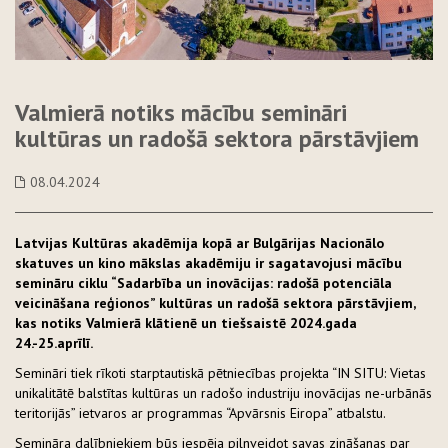
Valmierā notiks mācību semināri
kultūras un radošā sektora pārstāvjiem
08.04.2024
Latvijas Kultūras akadēmija kopā ar Bulgārijas Nacionālo
skatuves un kino mākslas akadēmiju ir sagatavojusi mācību
semināru ciklu “Sadarbība un inovācijas: radošā potenciāla
veicināšana reģionos” kultūras un radošā sektora pārstāvjiem,
kas notiks Valmierā klātienē un tiešsaistē 2024.gada
24.-25.aprīlī.
Semināri tiek rīkoti starptautiskā pētniecības projekta “IN SITU: Vietas
unikalitātē balstītas kultūras un radošo industriju inovācijas ne-urbānās
teritorijās” ietvaros ar programmas “Apvārsnis Eiropa” atbalstu.
Semināra dalībniekiem būs iespēja pilnveidot savas zināšanas par