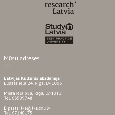
Mūsu adreses
Latvijas Kultūras akadēmija
Ludzas iela 24, Rīga, LV-1003
Miera iela 58a, Rīga, LV-1013
Tel. 63509748
E-pasts: lka@lka.edu.lv
Tel. 67140175