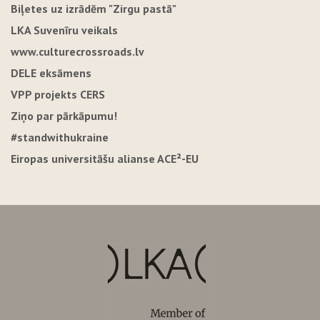
Biļetes uz izrādēm "Zirgu pastā"
LKA Suvenīru veikals
www.culturecrossroads.lv
DELE eksāmens
VPP projekts CERS
Ziņo par pārkāpumu!
#standwithukraine
Eiropas universitāšu alianse ACE²-EU