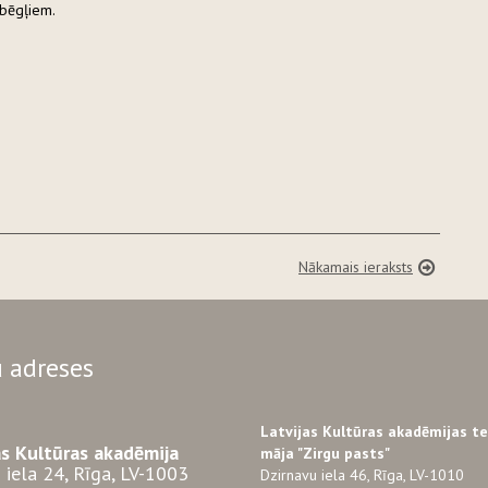
 bēgļiem.
Nākamais ieraksts
 adreses
Latvijas Kultūras akadēmijas t
as Kultūras akadēmija
māja "Zirgu pasts"
 iela 24, Rīga, LV-1003
Dzirnavu iela 46, Rīga, LV-1010