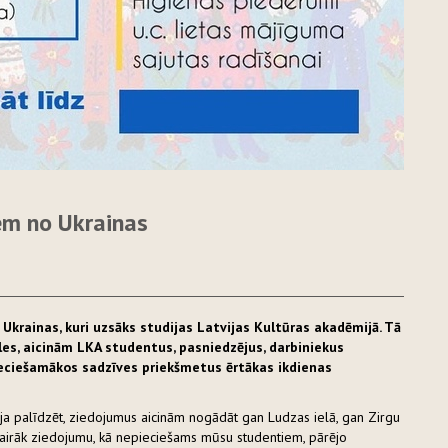
em no Ukrainas
 Ukrainas, kuri uzsāks studijas Latvijas Kultūras akadēmijā. Tā
es, aicinām LKA studentus, pasniedzējus, darbiniekus
ieciešamākos sadzīves priekšmetus ērtākas ikdienas
pēja palīdzēt, ziedojumus aicinām nogādāt gan Ludzas ielā, gan Zirgu
t vairāk ziedojumu, kā nepieciešams mūsu studentiem, pārējo