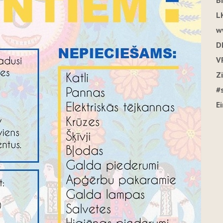
B
L
w
D
V
Z
#
E