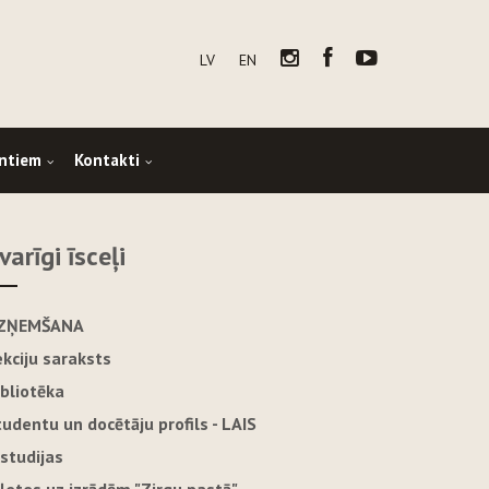
LV
EN
ntiem
Kontakti
varīgi īsceļi
ZŅEMŠANA
ekciju saraksts
ibliotēka
tudentu un docētāju profils - LAIS
-studijas