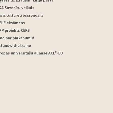
iļetes uz izrādēm "Zirgu pastā"
KA Suvenīru veikals
ww.culturecrossroads.lv
ELE eksāmens
PP projekts CERS
iņo par pārkāpumu!
standwithukraine
iropas universitāšu alianse ACE²-EU