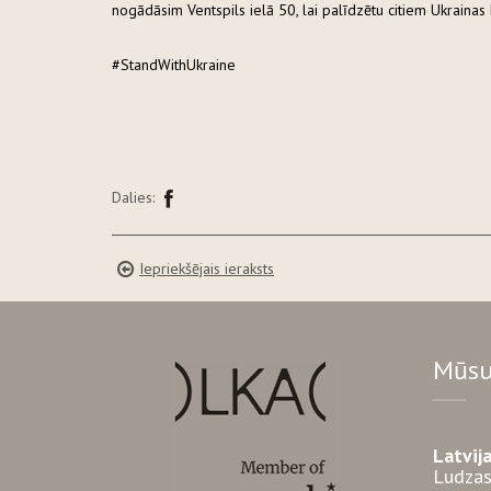
nogādāsim Ventspils ielā 50, lai palīdzētu citiem Ukrainas
#StandWithUkraine
Dalies:
Iepriekšējais ieraksts
Mūsu
Latvij
Ludzas