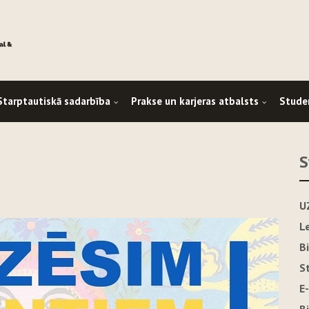
Starptautiskā sadarbība
Prakse un karjeras atbalsts
Stude
S
U
L
B
S
E