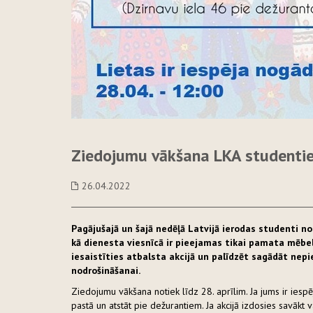
Ziedojumu vākšana LKA studenti
26.04.2022
Pagājušajā un šajā nedēļā Latvijā ierodas studenti no
kā dienesta viesnīcā ir pieejamas tikai pamata mēbel
iesaistīties atbalsta akcijā un palīdzēt sagādāt nep
nodrošināšanai.
Ziedojumu vākšana notiek līdz 28. aprīlim. Ja jums ir ies
pastā un atstāt pie dežurantiem. Ja akcijā izdosies savāk