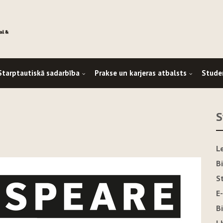
Starptautiskā sadarbība
Prakse un karjeras atbalsts
Stude
S
L
B
S
E
B