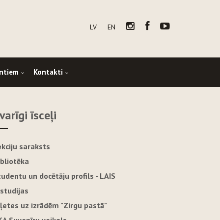
LV
EN
ntiem
Kontakti
varīgi īsceļi
ekciju saraksts
ibliotēka
tudentu un docētāju profils - LAIS
-studijas
iļetes uz izrādēm "Zirgu pastā"