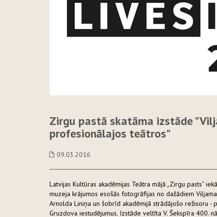
Zirgu pastā skatāma izstāde "Vil
profesionālajos teātros"
09.03.2016
Latvijas Kultūras akadēmijas Teātra mājā „Zirgu pasts” ie
muzeja krājumos esošās fotogrāfijas no dažādiem Viljama 
Arnolda Liniņa un šobrīd akadēmijā strādājošo režisoru - 
Gruzdova iestudējumus. Izstāde veltīta V. Šekspīra 400. n