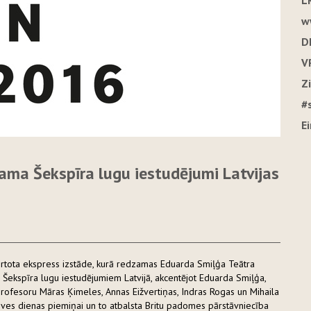
L
w
D
V
Z
#
E
jama Šekspīra lugu iestudējumi Latvijas
kārtota ekspress izstāde, kurā redzamas Eduarda Smiļģa Teātra
Šekspīra lugu iestudējumiem Latvijā, akcentējot Eduarda Smiļģa,
profesoru Māras Ķimeles, Annas Eižvertiņas, Indras Rogas un Mihaila
āves dienas piemiņai un to atbalsta Britu padomes pārstāvniecība