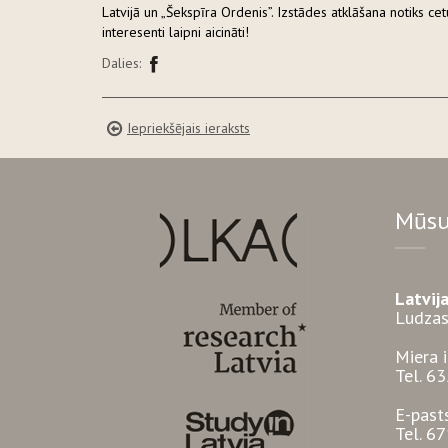
Latvijā un „Šekspīra Ordenis”. Izstādes atklāšana notiks cet
interesenti laipni aicināti!
Dalies:
Iepriekšējais ieraksts
Mūsu
Latvij
Ludzas
Miera 
Tel. 6
E-past
Tel. 6