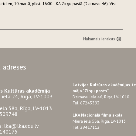
urtdien, 10.martā, plkst. 16:00 LKA Zirgu pastā (Dzirnavu 46). Visi
Nākamais ieraksts
 adreses
Latvijas Kultūras akadēmijas t
as Kultūras akadēmija
māja "Zirgu pasts"
 iela 24, Rīga, LV-1003
Dzirnavu iela 46, Rīga, LV-1010
Tel. 67243393
iela 58a, Rīga, LV-1013
3509748
LKA Nacionālā filmu skola
Miera iela 58a, Rīga, LV-1013
s: lka@lka.edu.lv
Tel. 29417112
7140175