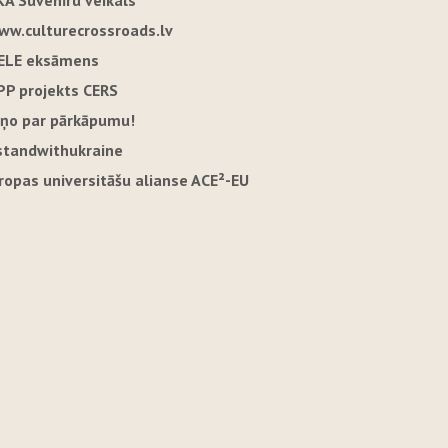
KA Suvenīru veikals
ww.culturecrossroads.lv
ELE eksāmens
PP projekts CERS
iņo par pārkāpumu!
standwithukraine
iropas universitāšu alianse ACE²-EU