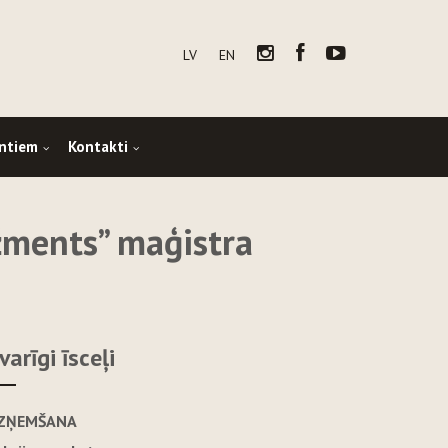
LV
EN
ntiem
Kontakti
žments” maģistra
varīgi īsceļi
ZŅEMŠANA