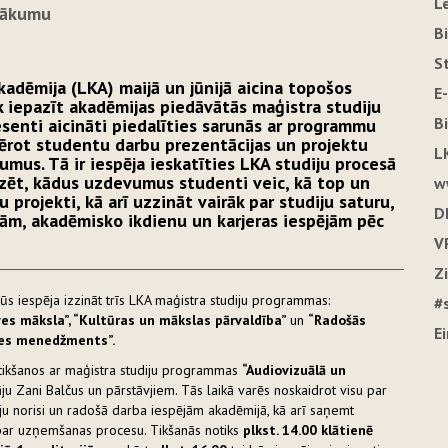
L
asākumu
B
S
kadēmija (LKA) maijā un jūnijā aicina topošos
E
 iepazīt akadēmijas piedāvātās maģistra studiju
B
senti aicināti piedalīties sarunās ar programmu
 vērot studentu darbu prezentācijas un projektu
L
mus. Tā ir iespēja ieskatīties LKA studiju procesā
zēt, kādus uzdevumus studenti veic, kā top un
w
u projekti, kā arī uzzināt vairāk par studiju saturu,
D
m, akadēmisko ikdienu un karjeras iespējām pēc
V
Z
 iespēja izzināt trīs LKA maģistra studiju programmas:
#
ves māksla”, “Kultūras un mākslas pārvaldība”
un
“Radošās
E
mes menedžments”.
 tikšanos ar maģistra studiju programmas
“Audiovizuālā un
āju Zani Balčus un pārstāvjiem. Tās laikā varēs noskaidrot visu par
ju norisi un radošā darba iespējām akadēmijā, kā arī saņemt
par uzņemšanas procesu. Tikšanās notiks
plkst. 14.00 klātienē