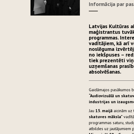
Informācija par p
Latvijas Kultūras a
maģistrantus tuvāk
programmas. Intere
vadītājiem, kā arī
noslēguma izvērtēju
no iekšpuses – red
tiek prezentēti viņ
uzņemšanas prasībā
absolvēšanas.
Gaidāmajos pasākumos būs
“Audiovizuālā un skatu
industrijas un izaugs
Jau
15. maijā
aicinām uz
skatuves māksla”
vadīt
programmas saturu, studi
atbildes uz jautājumiem 