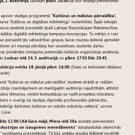
ā, 1. auditorijā,
savukārt
plkst. 16.00
tai būs iespēja pievienoties
ri apsver studijas programmā
“Kultūras un mākslas pārvaldība”,
u kursa “Kultūras un digitālais mārketings” nodarbībās. Šajās lekcijās
ursa studenti prezentēs īpaši Latvijas Nacionālajam Rakstniecības
ādātas digitālā mārketinga kampaņu koncepcijas. To mērķis ir rast
 un piesaistīt tās sabiedrības grupas, kuras muzeju ikdienā apmeklē
līsies arī muzeja pārstāvji, kuri iesaistīsies studentu darbu
 par piedāvāto risinājumu potenciālu kultūras organizāciju auditoriju
iks
Ludzas ielā 24, 3. auditorijā,
no
plkst. 17.30 līdz 20.45.
ltācija notiks 18. jūnijā plkst. 16.00.
(Saite uz tiešsaistes tikšanos
ēšanās)
mmā “Kultūras un mākslas pārvaldība” studenti strādā ar reālām
izāciju izaicinājumiem un mainīgajām auditoriju vajadzībām, attīstot
skus lēmumus, veidot komunikāciju un vadīt projektus mūsdienu
ums ir svarīgi, lai studijas stiprinātu profesionālo pārliecību,
tstāvīgi darboties kultūras un radošo industriju sektorā,” uzsver
a Lūse.
 līdz 12.00 LKA Gara mājā, Miera ielā 58a
aicinām pievienoties
ndustrijas un izaugsmes menedžments”
starptautiskās intensīvās
rt” noslēguma prezentācijai. Tā būs unikāla iespēja klātienē novērtēt