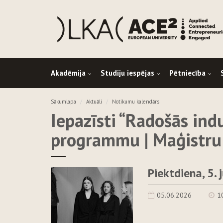
Akadēmija
Studiju iespējas
Pētniecība
Sākumlapa
Aktuāli
Notikumu kalendārs
Iepazīsti “Radošās in
programmu | Maģistru
Piektdiena, 5. 
05.06.2026
1