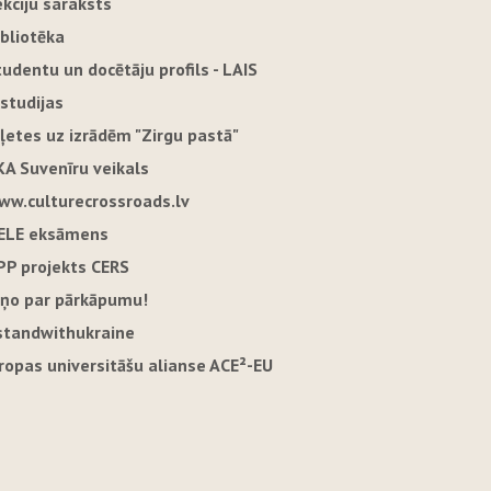
ekciju saraksts
ibliotēka
tudentu un docētāju profils - LAIS
-studijas
iļetes uz izrādēm "Zirgu pastā"
KA Suvenīru veikals
ww.culturecrossroads.lv
ELE eksāmens
PP projekts CERS
iņo par pārkāpumu!
standwithukraine
iropas universitāšu alianse ACE²-EU