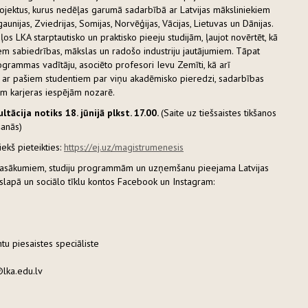
rojektus, kurus nedēļas garumā sadarbībā ar Latvijas māksliniekiem
aunijas, Zviedrijas, Somijas, Norvēģijas, Vācijas, Lietuvas un Dānijas.
os LKA starptautisko un praktisko pieeju studijām, ļaujot novērtēt, kā
iem sabiedrības, mākslas un radošo industriju jautājumiem. Tāpat
grammas vadītāju, asociēto profesori Ievu Zemīti, kā arī
s ar pašiem studentiem par viņu akadēmisko pieredzi, sadarbības
ām karjeras iespējām nozarē.
ltācija notiks 18. jūnijā plkst. 17.00.
(Saite uz tiešsaistes tikšanos
ēšanās)
iekš pieteikties:
https://ej.uz/magistrumenesis
 pasākumiem, studiju programmām un uzņemšanu pieejama Latvijas
slapā un sociālo tīklu kontos Facebook un Instagram:
tu piesaistes speciāliste
@lka.edu.lv