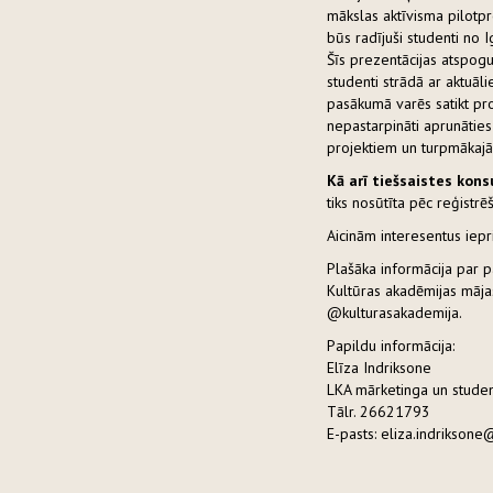
mākslas aktīvisma pilotp
būs radījuši studenti no Ig
Šīs prezentācijas atspoguļ
studenti strādā ar aktuāl
pasākumā varēs satikt pro
nepastarpināti aprunātie
projektiem un turpmākaj
Kā arī tiešsaistes konsu
tiks nosūtīta pēc reģistr
Aicinām interesentus iepr
Plašāka informācija par
Kultūras akadēmijas māja
@kulturasakademija.
Papildu informācija:
Elīza Indriksone
LKA mārketinga un studen
Tālr. 26621793
E-pasts: eliza.indriksone