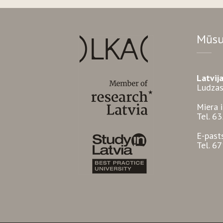
Mūsu
Latvij
Ludzas
Miera 
Tel. 6
E-past
Tel. 6