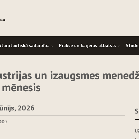
Starptautiskā sadarbība
Prakse un karjeras atbalsts
Stude
dustrijas un izaugsmes mened
 mēnesis
jūnijs, 2026
S
0:00
U