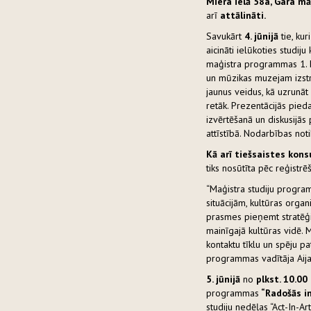
Miera ielā 58a, Gara māj
arī
attālināti.
Savukārt
4. jūnijā
tie, ku
aicināti ielūkoties studij
maģistra programmas 1. k
un mūzikas muzejam izstr
jaunus veidus, kā uzrunāt
retāk. Prezentācijās pieda
izvērtēšanā un diskusijās
attīstībā. Nodarbības not
Kā arī tiešsaistes konsu
tiks nosūtīta pēc reģistr
“Maģistra studiju progra
situācijām, kultūras organ
prasmes pieņemt stratēģi
mainīgajā kultūras vidē. M
kontaktu tīklu un spēju pa
programmas vadītāja Aij
5. jūnijā
no
plkst. 10.00
programmas
“Radošās i
studiju nedēļas “Act-In-A