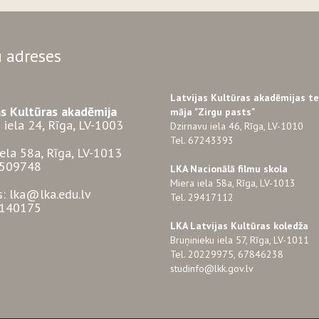
 adreses
Latvijas Kultūras akadēmijas t
as Kultūras akadēmija
māja "Zirgu pasts"
 iela 24, Rīga, LV-1003
Dzirnavu iela 46, Rīga, LV-1010
Tel. 67243393
iela 58a, Rīga, LV-1013
3509748
LKA Nacionālā filmu skola
Miera iela 58a, Rīga, LV-1013
s: lka@lka.edu.lv
Tel. 29417112
7140175
LKA Latvijas Kultūras koledža
Bruņinieku iela 57, Rīga, LV-1011
Tel. 20229975, 67846238
studinfo@lkk.gov.lv