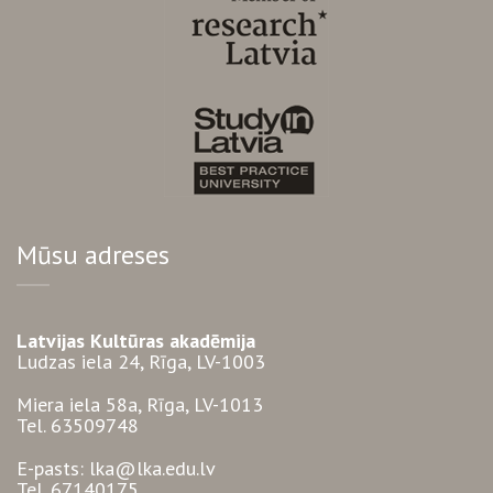
Mūsu adreses
Latvijas Kultūras akadēmija
Ludzas iela 24, Rīga, LV-1003
Miera iela 58a, Rīga, LV-1013
Tel. 63509748
E-pasts: lka@lka.edu.lv
Tel. 67140175