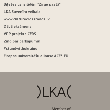
Biļetes uz izrādēm "Zirgu pastā"
LKA Suvenīru veikals
www.culturecrossroads.lv
DELE eksāmens
VPP projekts CERS
Ziņo par pārkāpumu!
#standwithukraine
Eiropas universitāšu alianse ACE²-EU