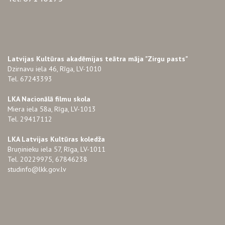
Latvijas Kultūras akadēmijas teātra māja "Zirgu pasts"
Dzirnavu iela 46, Rīga, LV-1010
Tel. 67243393
LKA Nacionālā filmu skola
Miera iela 58a, Rīga, LV-1013
Tel. 29417112
LKA Latvijas Kultūras koledža
Bruņinieku iela 57, Rīga, LV-1011
Tel. 20229975, 67846238
studinfo@lkk.gov.lv