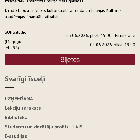
Izrādē tiek izmantotas mirgojošas gaismas.
Izrāde tapusi ar Valsts kultūrkapitāla fonda un Latvijas Kultūras
akadēmijas finansiālu atbalstu.
SUNSstudio
03.06.2026. plkst. 19.00 | Pirmizrāde
(Magoņu
04.06.2026. plkst. 19.00
iela 9A)
Svarīgi īsceļi
UZŅEMŠANA
Lekciju saraksts
Bibliotēka
Studentu un docētāju profils - LAIS
E-studijas