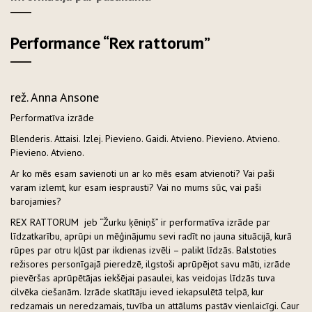
Performance “Rex rattorum”
rež. Anna Ansone
Performatīva izrāde
Blenderis. Attaisi. Izlej. Pievieno. Gaidi. Atvieno. Pievieno. Atvieno.
Pievieno. Atvieno.
Ar ko mēs esam savienoti un ar ko mēs esam atvienoti? Vai paši
varam izlemt, kur esam iesprausti? Vai no mums sūc, vai paši
barojamies?
REX RATTORUM jeb “Žurku ķēniņš” ir performatīva izrāde par
līdzatkarību, aprūpi un mēģinājumu sevi radīt no jauna situācijā, kurā
rūpes par otru kļūst par ikdienas izvēli – palikt līdzās. Balstoties
režisores personīgajā pieredzē, ilgstoši aprūpējot savu māti, izrāde
pievēršas aprūpētājas iekšējai pasaulei, kas veidojas līdzās tuva
cilvēka ciešanām. Izrāde skatītāju ieved iekapsulētā telpā, kur
redzamais un neredzamais, tuvība un attālums pastāv vienlaicīgi. Caur