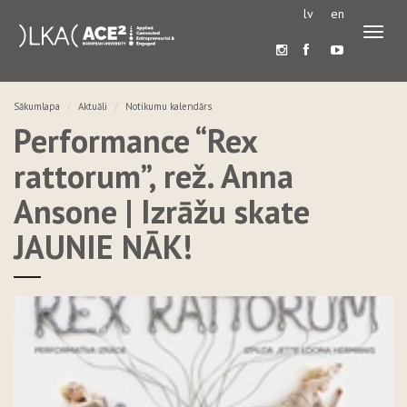
lv
en
Pārslē
navigā
Sākumlapa
Aktuāli
Notikumu kalendārs
Performance “Rex
rattorum”, rež. Anna
Ansone | Izrāžu skate
JAUNIE NĀK!