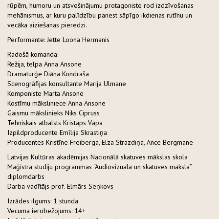
rūpēm, humoru un atsvešinājumu protagoniste rod izdzīvošanas
mehānismus, ar kuru palīdzību panest sāpīgo ikdienas rutīnu un
vecāka aiziešanas pieredzi.
Performante: Jette Loona Hermanis
Radošā komanda:
Režija, telpa Anna Ansone
Dramaturģe Diāna Kondraša
Scenogrāfijas konsultante Marija Ulmane
Komponiste Marta Ansone
Kostīmu māksliniece Anna Ansone
Gaismu mākslinieks Niks Cipruss
Tehniskais atbalsts Kristaps Vāpa
Izpildproducente Emīlija Skrastiņa
Producentes Kristīne Freiberga, Elza Strazdiņa, Ance Bergmane
Latvijas Kultūras akadēmijas Nacionālā skatuves mākslas skola
Maģistra studiju programmas “Audiovizuālā un skatuves māksla”
diplomdarbs
Darba vadītājs prof. Elmārs Seņkovs
Izrādes ilgums: 1 stunda
Vecuma ierobežojums: 14+