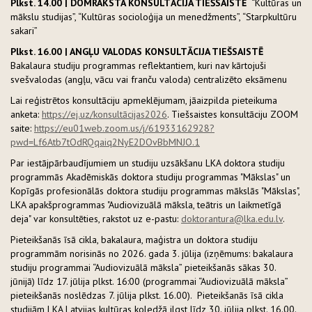
Plkst. 14.00 | DOMRAKSTA KONSULTĀCIJA TIEŠSAISTĒ
“Kultūras un
mākslu studijas”, “Kultūras socioloģija un menedžments”, “Starpkultūru
sakari”
Plkst. 16.00 | ANGĻU VALODAS KONSULTĀCIJA TIEŠSAISTĒ
Bakalaura studiju programmas reflektantiem, kuri nav kārtojuši
svešvalodas (angļu, vācu vai franču valoda) centralizēto eksāmenu
Lai reģistrētos konsultāciju apmeklējumam, jāaizpilda pieteikuma
anketa:
https://ej.uz/konsultācijas2026
. Tiešsaistes konsultāciju ZOOM
saite:
https://eu01web.zoom.us/j/61933162928?
pwd=Lf6Atb7tOdRQqaiq2NyE2DOvBbMNJO.1
Par iestājpārbaudījumiem un studiju uzsākšanu LKA doktora studiju
programmās Akadēmiskās doktora studiju programmas "Mākslas" un
Kopīgās profesionālās doktora studiju programmas mākslās "Mākslas",
LKA apakšprogrammas "Audiovizuālā māksla, teātris un laikmetīgā
deja" var konsultēties, rakstot uz e-pastu:
doktorantura@lka.edu.lv
.
Pieteikšanās īsā cikla, bakalaura, maģistra un doktora studiju
programmām norisinās no 2026. gada 3. jūlija (izņēmums: bakalaura
studiju programmai “Audiovizuālā māksla” pieteikšanās sākas 30.
jūnijā) līdz 17. jūlija plkst. 16:00 (programmai “Audiovizuālā māksla”
pieteikšanās noslēdzas 7. jūlija plkst. 16.00). Pieteikšanās īsā cikla
studijām LKA Latvijas kultūras koledžā ilgst līdz 30. jūlija plkst. 16.00.