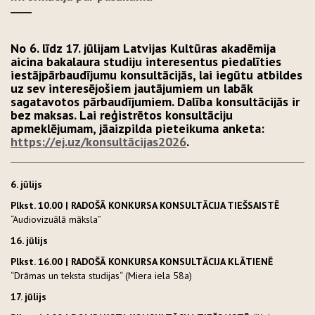
No 6. līdz 17. jūlijam Latvijas Kultūras akadēmija
aicina bakalaura studiju interesentus piedalīties
iestājpārbaudījumu konsultācijās, lai iegūtu atbildes
uz sev interesējošiem jautājumiem un labāk
sagatavotos pārbaudījumiem. Dalība konsultācijās ir
bez maksas. Lai reģistrētos konsultāciju
apmeklējumam, jāaizpilda pieteikuma anketa:
https://ej.uz/konsultācijas2026
.
6. jūlijs
Plkst. 10.00 | RADOŠĀ KONKURSA KONSULTĀCIJA TIEŠSAISTĒ
“Audiovizuālā māksla”
16. jūlijs
Plkst. 16.00 | RADOŠĀ KONKURSA KONSULTĀCIJA KLĀTIENĒ
“Drāmas un teksta studijas“ (Miera iela 58a)
17. jūlijs