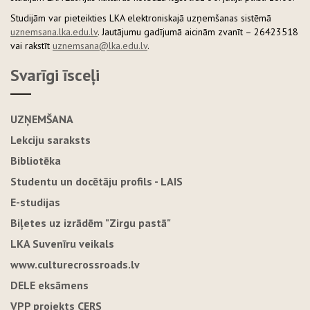
Studijām var pieteikties LKA elektroniskajā uzņemšanas sistēmā
uznemsana.lka.edu.lv
. Jautājumu gadījumā aicinām zvanīt – 26423518
vai rakstīt
uznemsana@lka.edu.lv
.
Svarīgi īsceļi
UZŅEMŠANA
Lekciju saraksts
Bibliotēka
Studentu un docētāju profils - LAIS
E-studijas
Biļetes uz izrādēm "Zirgu pastā"
LKA Suvenīru veikals
www.culturecrossroads.lv
DELE eksāmens
VPP projekts CERS