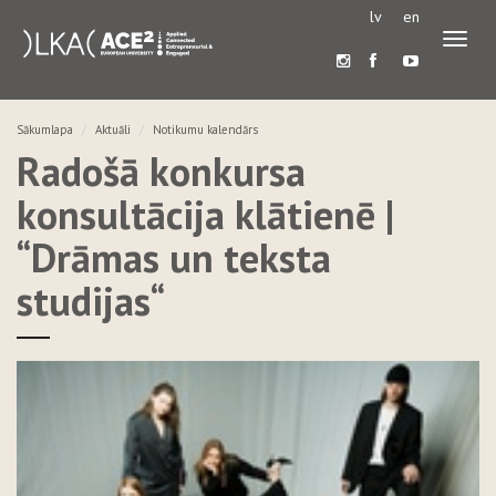
lv
en
Pārslē
navigā
Sākumlapa
Aktuāli
Notikumu kalendārs
Radošā konkursa
konsultācija klātienē |
“Drāmas un teksta
studijas“