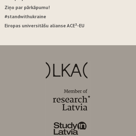
Ziņo par pārkāpumu!
#standwithukraine
Eiropas universitāšu alianse ACE²-EU