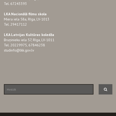
Tel. 67243393
LKA Nacionālā filmu skola
Miera iela 58a, Rīga, LV-1013
Tel. 29417112
LKA Latvijas Kultūras koledža
Bruņinieku iela 57, Rīga, LV-1011
Tel. 20229975, 67846238
studinfo@lkk.gov.lv