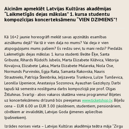
Aicinām apmeklēt Latvijas Kultūras akadēmijas
“Laikmetīgās dejas mākslas” 1. kursa studentu
kompozīcijas koncerteksāmenu “VIEN DZIMIENS”!
Kā 16+2 jaunie horeogrāfi meklē savas apzinātās esamības
aizsākumu dejā? Vai tā ir vien daļa no mums? Vai deja ir vien
atspoguļojums mums pašiem? Es redzu sevi, tu mani redzi? Piedalās
Laikmetīgās dejas mākslas 1. kursa studenti: Beāte Ēķe, Santa
Gribuste, Rihards Rūdolfs Jubelis, Marta Elizabete Kilēvica, Viktorija
Kovaļova, Elizabete Ļaksa, Marta Elizabete Mulareka, Niola Ose,
Normunds Purvinskis, Egija Raita, Samanta Rakovska, Nauris
Strautnieks, Patrīcija Šteinbrika, Jeļizaveta Trunkova, Luīze Tumševica,
Leonilla Upeniece, Anastasiya Sozonova, Ayauzhan Gazizkyzy. Darbi
tapuši kā semestra noslēguma darbs kompozīcijā pie prof. Olgas
Žitluhinas. Svarīgi - abos vakaros skatāma viena programma! Biļetes
uz koncerteksāmenu drīzumā būs pieejamas
www.ticketshop.lv
. Biļešu
cena – EUR 6.00 un EUR 3.00 (skolēniem, studentiem, pensionāriem,
cilvēkiem ar invaliditāti, Latvijas Goda ģimenes apliecības
īpašniekiem).
Izrādes norises vieta – Latvijas Kultūras akadēmija teātra māja “Zirgu