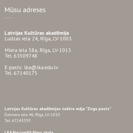
Mūsu adreses
Latvijas Kultūras akadēmija
Ludzas iela 24, Rīga, LV-1003
Miera iela 58a, Rīga, LV-1013
Tel. 63509748
E-pasts: lka@lka.edu.lv
Tel. 67140175
Latvijas Kultūras akadēmijas teātra māja "Zirgu pasts"
Dzirnavu iela 46, Rīga, LV-1010
Tel. 67243393
LKA Nacionālā filmu skola