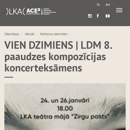
lv
en
Pārslē
navigā
Sākumlapa
Aktuāli
Notikumu kalendārs
VIEN DZIMIENS | LDM 8.
paaudzes kompozīcijas
koncerteksāmens