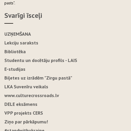
pasts”.
Svarīgi īsceļi
UZŅEMŠANA
Lekciju saraksts
Bibliotēka
Studentu un docētāju profils - LAIS
E-studijas
Biļetes uz izrādēm "Zirgu pastā"
LKA Suvenīru veikals
www.culturecrossroads.lv
DELE eksāmens
VPP projekts CERS
Ziņo par pārkāpumu!
#standwithukraine