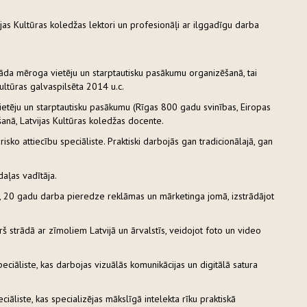
ijas Kultūras koledžas lektori un profesionāļi ar ilggadīgu darba
da mēroga vietēju un starptautisku pasākumu organizēšanā, tai
ultūras galvaspilsēta 2014 u.c.
etēju un starptautisku pasākumu (Rīgas 800 gadu svinības, Eiropas
anā, Latvijas Kultūras koledžas docente.
sko attiecību speciāliste. Praktiski darbojās gan tradicionālajā, gan
daļas vadītāja.
, 20 gadu darba pieredze reklāmas un mārketinga jomā, izstrādājot
 strādā ar zīmoliem Latvijā un ārvalstīs, veidojot foto un video
peciāliste, kas darbojas vizuālās komunikācijas un digitālā satura
ciāliste, kas specializējas mākslīgā intelekta rīku praktiskā