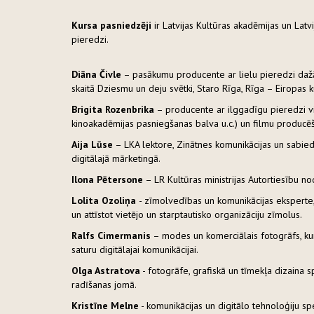
Kursa pasniedzēji
ir Latvijas Kultūras akadēmijas un Latv
pieredzi.
Diāna Čivle
– pasākumu producente ar lielu pieredzi dažā
skaitā Dziesmu un deju svētki, Staro Rīga, Rīga – Eiropas k
Brigita Rozenbrika
– producente ar ilggadīgu pieredzi vi
kinoakadēmijas pasniegšanas balva u.c.) un filmu producēš
Aija Lūse
– LKA lektore, Zinātnes komunikācijas un sabiedri
digitālajā mārketingā.
Ilona Pētersone
– LR Kultūras ministrijas Autortiesību no
Lolita Ozoliņa
- zīmolvedības un komunikācijas eksperte
un attīstot vietējo un starptautisko organizāciju zīmolus.
Ralfs Cimermanis
– modes un komerciālais fotogrāfs, kurš
saturu digitālajai komunikācijai.
Olga Astratova
- fotogrāfe, grafiskā un tīmekļa dizaina s
radīšanas jomā.
Kristīne Melne
- komunikācijas un digitālo tehnoloģiju spe