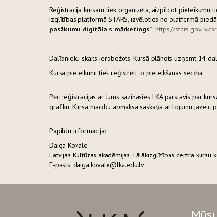
Reģistrācija kursam tiek organizēta, aizpildot pieteikumu 
izglītības platformā STARS, izvēloties no platformā pie
pasākumu digitālais mārketings”
.
https://stars.gov.lv
Dalībnieku skaits ierobežots. Kursā plānots uzņemt 14 dal
Kursa pieteikumi tiek reģistrēti to pieteikšanas secībā.
Pēc reģistrācijas ar Jums sazināsies LKA pārstāvis par kur
grafiku. Kursa mācību apmaksa saskaņā ar līgumu jāveic 
Papildu informācija:
Daiga Kovale
Latvijas Kultūras akadēmijas Tālākizglītības centra kursu 
E-pasts: daiga.kovale@lka.edu.lv
Mūsu