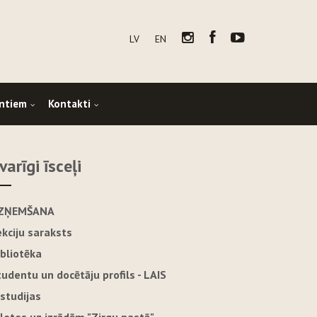
LV
EN
ntiem
Kontakti
varīgi īsceļi
ZŅEMŠANA
ekciju saraksts
ibliotēka
tudentu un docētāju profils - LAIS
-studijas