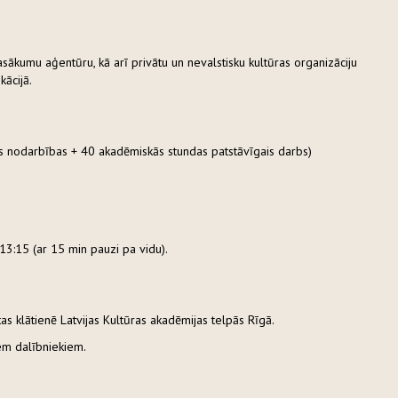
asākumu aģentūru, kā arī privātu un nevalstisku kultūras organizāciju
kācijā.
nes nodarbības + 40 akadēmiskās stundas patstāvīgais darbs)
13:15 (ar 15 min pauzi pa vidu).
as klātienē Latvijas Kultūras akadēmijas telpās Rīgā.
iem dalībniekiem.