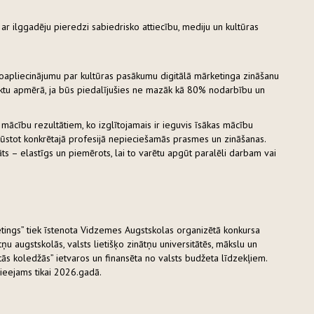
r ilggadēju pieredzi sabiedrisko attiecību, mediju un kultūras
roapliecinājumu par kultūras pasākumu digitālā mārketinga zināšanu
ktu apmērā, ja būs piedalījušies ne mazāk kā 80% nodarbību un
mācību rezultātiem, ko izglītojamais ir ieguvis īsākas mācību
iegūstot konkrētajā profesijā nepieciešamās prasmes un zināšanas.
māts – elastīgs un piemērots, lai to varētu apgūt paralēli darbam vai
tings” tiek īstenota Vidzemes Augstskolas organizētā konkursa
tņu augstskolās, valsts lietišķo zinātņu universitātēs, mākslu un
ātās koledžās” ietvaros un finansēta no valsts budžeta līdzekļiem.
ieejams tikai 2026.gadā.