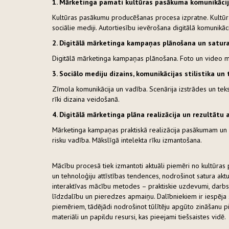
1. Mārketinga pamati kultūras pasākuma komunikācijā
Kultūras pasākumu producēšanas procesa izpratne. Kultūras
sociālie mediji. Autortiesību ievērošana digitālā komunikāci
2. Digitālā mārketinga kampaņas plānošana un satura
Digitālā mārketinga kampaņas plānošana. Foto un video ma
3. Sociālo mediju dizains, komunikācijas stilistika un
Zīmola komunikācija un vadība. Scenārija izstrādes un tekst
rīki dizaina veidošanā.
4. Digitālā mārketinga plāna realizācija un rezultātu 
Mārketinga kampaņas praktiskā realizācija pasākumam un d
risku vadība. Mākslīgā intelekta rīku izmantošana.
Mācību procesā tiek izmantoti aktuāli piemēri no kultūras
un tehnoloģiju attīstības tendences, nodrošinot satura akt
interaktīvas mācību metodes – praktiskie uzdevumi, darbs g
līdzdalību un pieredzes apmaiņu. Dalībniekiem ir iespēja 
piemēriem, tādējādi nodrošinot tūlītēju apgūto zināšanu 
materiāli un papildu resursi, kas pieejami tiešsaistes vidē.