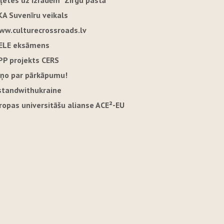
iļetes uz izrādēm "Zirgu pastā"
KA Suvenīru veikals
ww.culturecrossroads.lv
ELE eksāmens
PP projekts CERS
iņo par pārkāpumu!
standwithukraine
iropas universitāšu alianse ACE²-EU