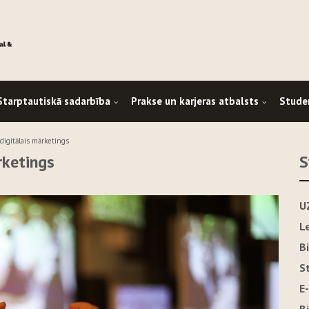
Starptautiskā sadarbība
Prakse un karjeras atbalsts
Stude
digitālais mārketings
rketings
S
U
L
B
S
E