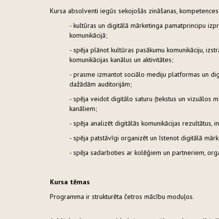
Kursa absolventi iegūs sekojošās zināšanas, kompetences
- kultūras un digitālā mārketinga pamatprincipu izp
komunikācijā;
- spēja plānot kultūras pasākumu komunikāciju, izstrā
komunikācijas kanālus un aktivitātes;
- prasme izmantot sociālo mediju platformas un dig
dažādām auditorijām;
- spēja veidot digitālo saturu (tekstus un vizuālos 
kanāliem;
- spēja analizēt digitālās komunikācijas rezultātus,
- spēja patstāvīgi organizēt un īstenot digitālā mār
- spēja sadarboties ar kolēģiem un partneriem, orga
Kursa tēmas
Programma ir strukturēta četros mācību moduļos.