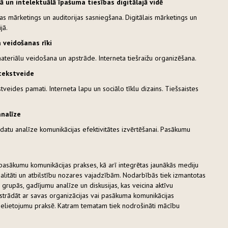
 un intelektuālā īpašuma tiesības digitālajā vidē
 mārketings un auditorijas sasniegšana. Digitālais mārketings un
jā.
 veidošanas rīki
teriālu veidošana un apstrāde. Interneta tiešraižu organizēšana.
 tekstveide
veides pamati. Interneta lapu un sociālo tīklu dizains. Tiešsaistes
analīze
atu analīze komunikācijas efektivitātes izvērtēšanai. Pasākumu
 pasākumu komunikācijas prakses, kā arī integrētas jaunākās mediju
ualitāti un atbilstību nozares vajadzībām. Nodarbībās tiek izmantotas
rupās, gadījumu analīze un diskusijas, kas veicina aktīvu
strādāt ar savas organizācijas vai pasākuma komunikācijas
pielietojumu praksē. Katram tematam tiek nodrošināti mācību