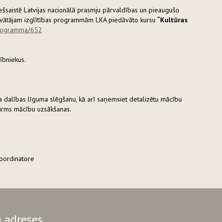
tiešsaistē Latvijas nacionālā prasmju pārvaldības un pieaugušo
dāvātājam izglītības programmām LKA piedāvāto kursu
“Kultūras
/programma/652
ībniekus.
sa dalības līguma slēgšanu, kā arī saņemsiet detalizētu mācību
pirms mācību uzsākšanas.
koordinatore
 adreses