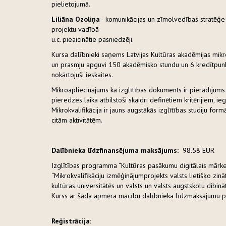
pielietojumā.
Liliāna Ozoliņa
- komunikācijas un zīmolvedības stratēģe a
projektu vadībā
u.c. pieaicinātie pasniedzēji.
Kursa dalībnieki saņems Latvijas Kultūras akadēmijas mik
un prasmju apguvi 150 akadēmisko stundu un 6 kredītpun
nokārtojuši ieskaites.
Mikroapliecinājums kā izglītības dokuments ir pierādījums 
pieredzes laika atbilstoši skaidri definētiem kritērijiem, 
Mikrokvalifikācija ir jauns augstākās izglītības studiju for
citām aktivitātēm.
Dalībnieka līdzfinansējuma maksājums:
98.58 EUR
Izglītības programma “Kultūras pasākumu digitālais mārke
“Mikrokvalifikāciju izmēģinājumprojekts valsts lietišķo zinā
kultūras universitātēs un valsts un valsts augstskolu dibin
Kurss ar šāda apmēra mācību dalībnieka līdzmaksājumu p
Reģistrācija: