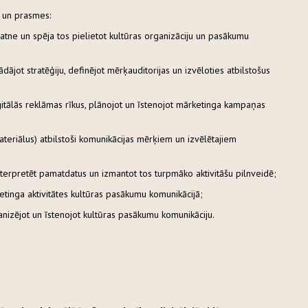
 un prasmes:
ratne un spēja tos pielietot kultūras organizāciju un pasākumu
dājot stratēģiju, definējot mērķauditorijas un izvēloties atbilstošus
itālās reklāmas rīkus, plānojot un īstenojot mārketinga kampaņas
materiālus) atbilstoši komunikācijas mērķiem un izvēlētajiem
 interpretēt pamatdatus un izmantot tos turpmāko aktivitāšu pilnveidē;
ketinga aktivitātes kultūras pasākumu komunikācijā;
nizējot un īstenojot kultūras pasākumu komunikāciju.