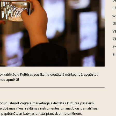
B
L
w
D
V
Z
#
E
kvalifikāciju Kultūras pasākumu digitālajā mārketingā, apgūstot
undu apmērā!
t un īstenot digitālā mārketinga aktivitātes kultūras pasākumu
veidošanas rīkus, reklāmas instrumentus un analītikas pamatrīkus.
 papildināts ar Latvijas un starptautiskiem piemēriem.