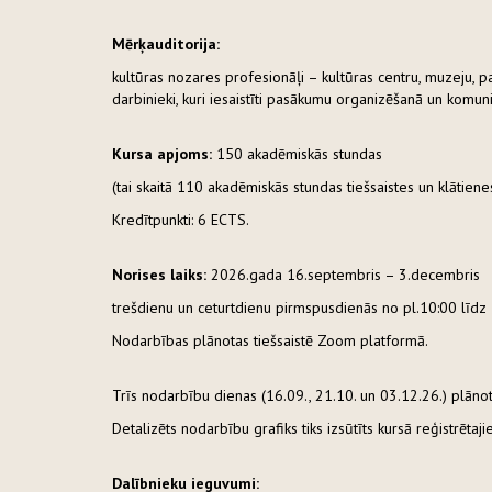
Mērķauditorija:
kultūras nozares profesionāļi – kultūras centru, muzeju, p
darbinieki, kuri iesaistīti pasākumu organizēšanā un komuni
Kursa apjoms:
150 akadēmiskās stundas
(tai skaitā 110 akadēmiskās stundas tiešsaistes un klātie
Kredītpunkti: 6 ECTS.
Norises laiks:
2026.gada 16.septembris – 3.decembris
trešdienu un ceturtdienu pirmspusdienās no pl.10:00 līdz 
Nodarbības plānotas tiešsaistē Zoom platformā.
Trīs nodarbību dienas (16.09., 21.10. un 03.12.26.) plānot
Detalizēts nodarbību grafiks tiks izsūtīts kursā reģistrētaj
Dalībnieku ieguvumi: