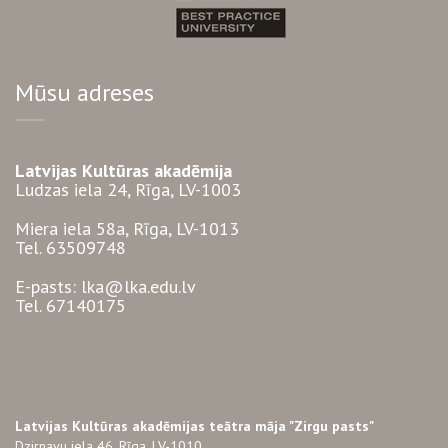
Mūsu adreses
Latvijas Kultūras akadēmija
Ludzas iela 24, Rīga, LV-1003
Miera iela 58a, Rīga, LV-1013
Tel. 63509748
E-pasts: lka@lka.edu.lv
Tel. 67140175
Latvijas Kultūras akadēmijas teātra māja "Zirgu pasts"
Dzirnavu iela 46, Rīga, LV-1010