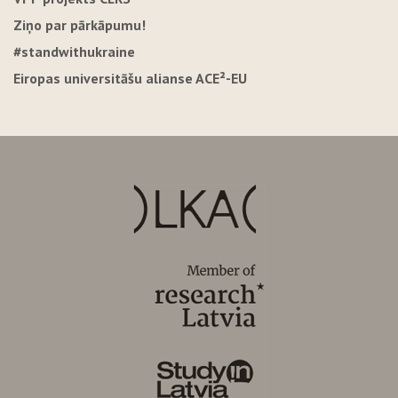
Ziņo par pārkāpumu!
#standwithukraine
Eiropas universitāšu alianse ACE²-EU