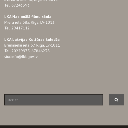
Tel. 67243393
LKA Nacionālā filmu skola
Miera iela 58a, Rīga, LV-1013
Tel. 29417112
LKA Latvijas Kultūras koledža
Bruņinieku iela 57, Rīga, LV-1011
Tel. 20229975, 67846238
studinfo@lkk.gov.lv