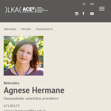
lv
en
Pārslē
navigā
Sākumlapa
Kontakti
Departamenti
Rektorāts
Agnese Hermane
Starptautiskās sadarbības prorektore
67140175
agnese.hermane@lka.edu.lv