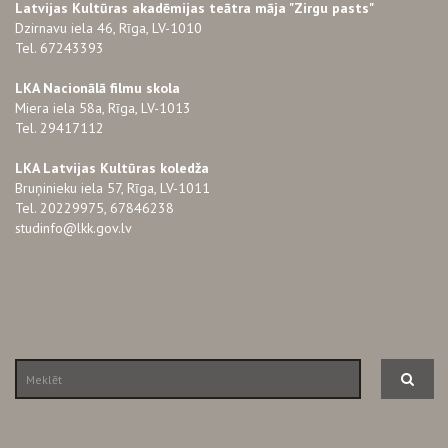
Latvijas Kultūras akadēmijas teātra māja "Zirgu pasts"
Dzirnavu iela 46, Rīga, LV-1010
Tel. 67243393
LKA Nacionālā filmu skola
Miera iela 58a, Rīga, LV-1013
Tel. 29417112
LKA Latvijas Kultūras koledža
Bruņinieku iela 57, Rīga, LV-1011
Tel. 20229975, 67846238
studinfo@lkk.gov.lv