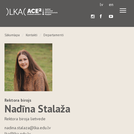
lv
en
Pārslē
navigā
Sākumlapa
Kontakti
Departamenti
Rektora birojs
Nadīna Stalaža
Rektora biroja lietvede
nadina.stalaza@lka.edu.lv
lka@lka.edu.lv