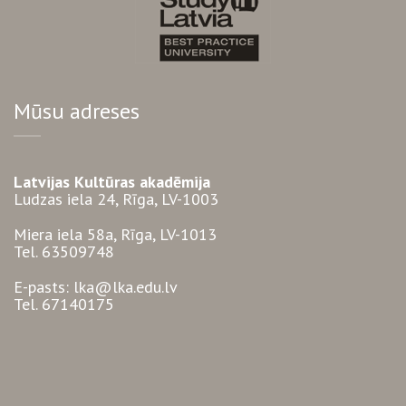
Mūsu adreses
Latvijas Kultūras akadēmija
Ludzas iela 24, Rīga, LV-1003
Miera iela 58a, Rīga, LV-1013
Tel. 63509748
E-pasts: lka@lka.edu.lv
Tel. 67140175