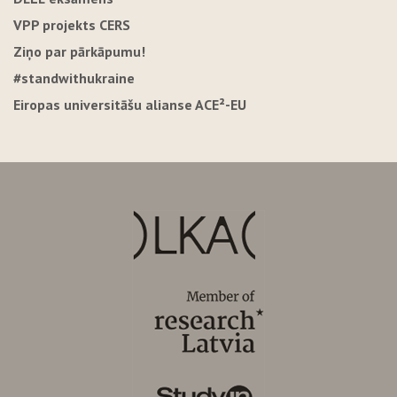
VPP projekts CERS
Ziņo par pārkāpumu!
#standwithukraine
Eiropas universitāšu alianse ACE²-EU