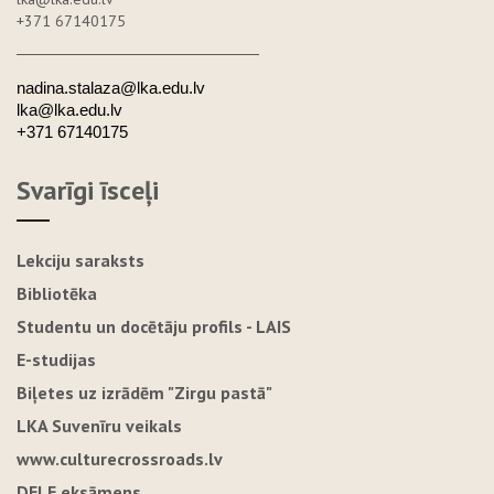
+371 67140175
nadina.stalaza@lka.edu.lv
lka@lka.edu.lv
+371 67140175
Svarīgi īsceļi
Lekciju saraksts
Bibliotēka
Studentu un docētāju profils - LAIS
E-studijas
Biļetes uz izrādēm "Zirgu pastā"
LKA Suvenīru veikals
www.culturecrossroads.lv
DELE eksāmens