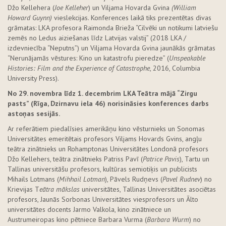
Džo Kellehera (
Joe
Kelleher
) un Viljama Hovarda Gvina
(William
Howard Guynn)
vieslekcijas. Konferences laikā tiks prezentētas divas
grāmatas: LKA profesora Raimonda Brieža “Cilvēki un notikumi latviešu
zemēs no Ledus aiziešanas līdz Latvijas valstij” (2018 LKA /
izdevniecība “Neputns”) un Viljama Hovarda Gvina jaunākās grāmatas
“Nerunājamās vēstures: Kino un katastrofu pieredze” (
Unspeakable
Histories: Film and the Experience of Catastrophe
, 2016, Columbia
University Press).
No 29. novembra līdz 1. decembrim LKA Teātra mājā “Zirgu
pasts” (Rīga, Dzirnavu iela 46)
norisināsies konferences darbs
astoņas sesijās.
Ar referātiem piedalīsies amerikāņu kino vēsturnieks un Sonomas
Universitātes emeritētais profesors Viljams Hovards Gvins, angļu
teātra zinātnieks un Rohamptonas Universitātes Londonā profesors
Džo Kellehers, teātra zinātnieks Patriss Pavī (
Patrice Pavis
), Tartu un
Tallinas universitāšu profesors, kultūras semiotiķis un publicists
Mihails Lotmans (
Mihhail Lotman
), Pāvels Rudņevs (
Pavel Rudnev
) no
Krievijas T
eātra mākslas
universitātes, Tallinas Universitātes asociētas
profesors, Jaunās Sorbonas Universitātes viesprofesors un Ālto
universitātes docents Jarmo Valkola, kino zinātniece un
Austrumeiropas kino pētniece Barbara Vurma (
Barbara Wurm
) no