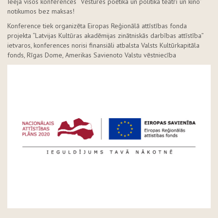
Ieeja visos konferences “Vēstures poētika un politika teātrī un kino”
notikumos bez maksas!
Konference tiek organizēta Eiropas Reģionālā attīstības fonda
projekta “Latvijas Kultūras akadēmijas zinātniskās darbības attīstība”
ietvaros, konferences norisi finansiāli atbalsta Valsts Kultūrkapitāla
fonds, Rīgas Dome, Amerikas Savienoto Valstu vēstniecība