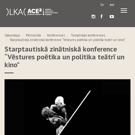
lv
en
Pārslē
navigā
Sākumlapa
Pētniecība
Konferences
Tematiskās konferences
Starptautiskā zinātniskā konference “Vēstures poētika un politika teātrī un kino”
Starptautiskā zinātniskā konference
“Vēstures poētika un politika teātrī un
kino”