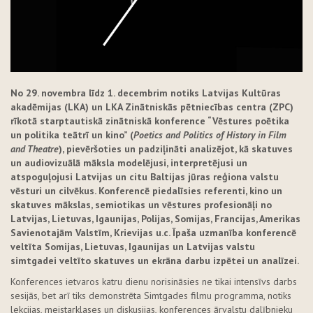
No 29. novembra līdz 1. decembrim notiks Latvijas Kultūras
akadēmijas (LKA) un LKA Zinātniskās pētniecības centra (ZPC)
rīkotā starptautiskā zinātniskā konference “Vēstures poētika
un politika teātrī un kino” (
Poetics and Politics of History in Film
and Theatre
), pievēršoties un padziļināti analizējot
, kā skatuves
un audiovizuālā māksla modelējusi, interpretējusi un
atspoguļojusi Latvijas un
citu Baltijas jūras reģiona valstu
vēsturi un cilvēkus. Konferencē piedalīsies referenti, kino un
skatuves mākslas, semiotikas un vēstures profesionāļi no
Latvijas, Lietuvas, Igaunijas, Polijas, Somijas, Francijas, Amerikas
Savienotajām Valstīm, Krievijas u.c. Īpaša uzmanība konferencē
veltīta Somijas, Lietuvas, Igaunijas un Latvijas valstu
simtgadei veltīto skatuves un ekrāna darbu izpētei un analīzei.
Konferences ietvaros katru dienu norisināsies ne tikai intensīvs darbs
sesijās, bet arī tiks demonstrēta Simtgades filmu programma, notiks
lekcijas, meistarklases un diskusijas, konferences ārvalstu dalībnieku