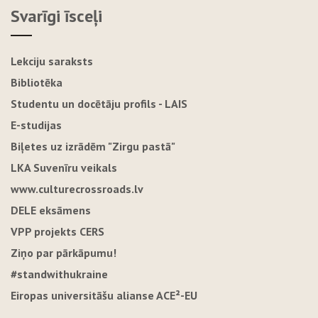
Svarīgi īsceļi
Lekciju saraksts
Bibliotēka
Studentu un docētāju profils - LAIS
E-studijas
Biļetes uz izrādēm "Zirgu pastā"
LKA Suvenīru veikals
www.culturecrossroads.lv
DELE eksāmens
VPP projekts CERS
Ziņo par pārkāpumu!
#standwithukraine
Eiropas universitāšu alianse ACE²-EU