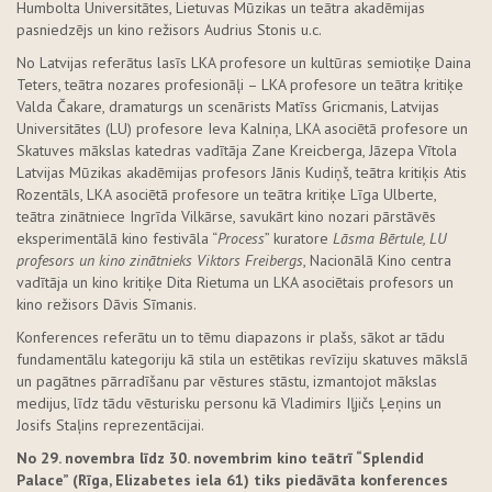
Humbolta Universitātes, Lietuvas Mūzikas un teātra akadēmijas
pasniedzējs un kino režisors Audrius Stonis u.c.
No Latvijas referātus lasīs LKA profesore un kultūras semiotiķe Daina
Teters, teātra nozares profesionāļi – LKA profesore un teātra kritiķe
Valda Čakare, dramaturgs un scenārists Matīss Gricmanis, Latvijas
Universitātes (LU) profesore Ieva Kalniņa, LKA asociētā profesore un
Skatuves mākslas katedras vadītāja Zane Kreicberga, Jāzepa Vītola
Latvijas Mūzikas akadēmijas profesors Jānis Kudiņš, teātra kritiķis Atis
Rozentāls, LKA asociētā profesore un teātra kritiķe Līga Ulberte,
teātra zinātniece Ingrīda Vilkārse, savukārt kino nozari pārstāvēs
eksperimentālā kino festivāla “
Process
” kuratore
Lāsma Bērtule,
LU
profesors un kino zinātnieks Viktors Freibergs
, Nacionālā Kino centra
vadītāja un kino kritiķe Dita Rietuma un LKA asociētais profesors un
kino režisors Dāvis Sīmanis.
Konferences referātu un to tēmu diapazons ir plašs, sākot ar tādu
fundamentālu kategoriju kā stila un estētikas revīziju skatuves mākslā
un pagātnes pārradīšanu par vēstures stāstu, izmantojot mākslas
medijus, līdz tādu vēsturisku personu kā Vladimirs Iļjičs Ļeņins un
Josifs Staļins reprezentācijai.
No 29. novembra līdz 30. novembrim
kino teātrī “Splendid
Palace” (Rīga, Elizabetes iela 61) tiks piedāvāta konferences