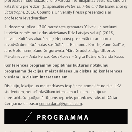
pieredzes materializāciju kino valodā “Nerunājamās vēstures: Kino un
katastrofu pieredze” (
Unspeakable Histories: Film and the Experience of
Catastrophe
, 2016, Columbia University Press) prezentācija ar
profesora ievadvārdiem.
1. decembrī plkst. 17.00 paredzēta grāmatas “Cilvēki un notikumi
latviešu zemēs no Ledus aiziešanas līdz Latvijas valstij” (2018,
Latvijas Kultūras akadēmija / Neputns) prezentācija ar autoru
ievadvārdiem. Grāmatas sastādītāji – Raimonds Briedis, Zane Gailīte,
Juris Goldmanis, Zane Grigoroviča, Māra Grudule, Līga Ulberte.
Māksliniece – Anta Pence. Redaktores – Sigita Kušnere, Sanda Rapa.
Konferences programmu papildinās kultūras notikumu
programma (lekcijas, meistarklases un diskusija) konferences
viesiem un citiem interesentiem.
Diskusiju, lekcijas un meistarklases iespējams apmeklēt ne tikai LKA
studentiem, bet arī plašākam interesentu lokam. Lekciju un
meistarklašu gadījumā lūgums iepriekš pieteikties, rakstot Dārtai
Ceriņai uz e–pastu
cerina.darta@gmail.com
.