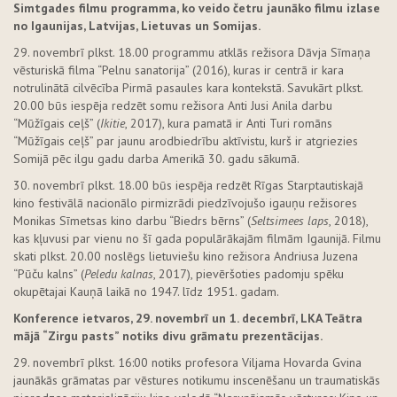
Simtgades filmu programma, ko veido četru jaunāko filmu izlase
no Igaunijas, Latvijas, Lietuvas un Somijas.
29. novembrī plkst. 18.00 programmu atklās režisora Dāvja Sīmaņa
vēsturiskā filma “Pelnu sanatorija” (2016), kuras ir centrā ir kara
notrulinātā cilvēcība Pirmā pasaules kara kontekstā. Savukārt plkst.
20.00 būs iespēja redzēt somu režisora Anti Jusi Anila darbu
“Mūžīgais ceļš” (
Ikitie
, 2017), kura pamatā ir Anti Turi romāns
“Mūžīgais ceļš” par jaunu arodbiedrību aktīvistu, kurš ir atgriezies
Somijā pēc ilgu gadu darba Amerikā 30. gadu sākumā.
30. novembrī plkst. 18.00 būs iespēja redzēt Rīgas Starptautiskajā
kino festivālā nacionālo pirmizrādi piedzīvojušo igauņu režisores
Monikas Sīmetsas kino darbu “Biedrs bērns” (
Seltsimees laps
, 2018),
kas kļuvusi par vienu no šī gada populārākajām filmām Igaunijā. Filmu
skati plkst. 20.00 noslēgs lietuviešu kino režisora Andriusa Juzena
“Pūču kalns” (
Peledu kalnas
, 2017), pievēršoties padomju spēku
okupētajai Kauņā laikā no 1947. līdz 1951. gadam.
Konference ietvaros, 29. novembrī un 1. decembrī, LKA Teātra
mājā “Zirgu pasts” notiks divu grāmatu prezentācijas.
29. novembrī plkst. 16:00 notiks profesora Viljama Hovarda Gvina
jaunākās grāmatas par vēstures notikumu inscenēšanu un traumatiskās