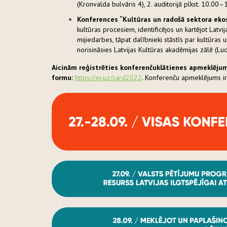
(Kronvalda bulvāris 4), 2. auditorijā plkst. 10.00–
Konferences “Kultūras un radošā sektora eko
kultūras procesiem, identificējos un kartējot Latv
mijiedarbes, tāpat dalībnieki stāstīs par kultūra
norisināsies Latvijas Kultūras akadēmijas zālē (Lu
Aicinām reģistrēties konferenču
klātienes apmeklējum
formu:
https://ej.uz/card2022
. Konferenču apmeklējums i