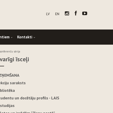
LV
EN
ntiem
Kontakti
 konferenču sērija
varīgi īsceļi
ZŅEMŠANA
ekciju saraksts
ibliotēka
tudentu un docētāju profils - LAIS
-studijas