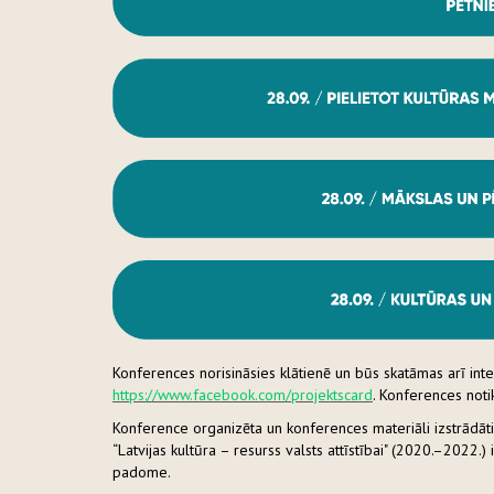
Konferences norisināsies klātienē un būs skatāmas arī int
https://www.facebook.com/projektscard
. Konferences noti
Konference organizēta un konferences materiāli izstrādāti
“Latvijas kultūra – resurss valsts attīstībai" (2020.–2022.
padome.