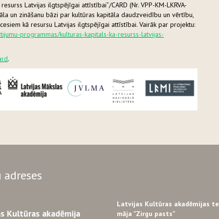
resurss Latvijas ilgtspējīgai attīstībai”/CARD (Nr. VPP-KM-LKRVA-
itāla un zināšanu bāzi par kultūras kapitāla daudzveidību un vērtību,
iem kā resursu Latvijas ilgtspējīgai attīstībai. Vairāk par projektu:
petijumu-programmas/kulturas-kapitals-ka-resurss-latvijas-
ard
.
 adreses
Latvijas Kultūras akadēmijas t
as Kultūras akadēmija
māja "Zirgu pasts"