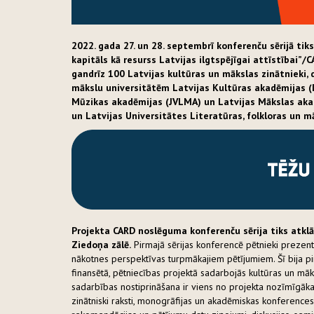
2022. gada 27. un 28. septembrī
konferenču sērijā ti
kapitāls kā resurss Latvijas ilgtspējīgai attīstībai”
gandrīz 100 Latvijas kultūras un mākslas zinātnieki, 
mākslu universitātēm
Latvijas Kultūras akadēmijas (
Mūzikas akadēmijas (JVLMA) un Latvijas Mākslas akad
un Latvijas Universitātes Literatūras, folkloras un m
Projekta CARD noslēguma konferenču sērija tiks atklāt
Ziedoņa zālē.
Pirmajā sērijas konferencē pētnieki prezent
nākotnes perspektīvas turpmākajiem pētījumiem. Šī bija pir
finansētā, pētniecības projektā sadarbojās kultūras un māksl
sadarbības nostiprināšana ir viens no projekta nozīmīgāk
zinātniski raksti, monogrāfijas un akadēmiskas konferences