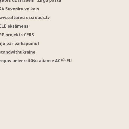
iļetes uz izrādēm "Zirgu pastā"
KA Suvenīru veikals
ww.culturecrossroads.lv
ELE eksāmens
PP projekts CERS
iņo par pārkāpumu!
standwithukraine
iropas universitāšu alianse ACE²-EU