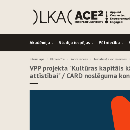
Akadēmija
Studiju iespējas
Pētniecība
Sākumlapa
Pētniecība
Konferences
Tematiskās konferences
VPP projekta "Kultūras kapitāls kā
attīstībai" / CARD noslēguma kon