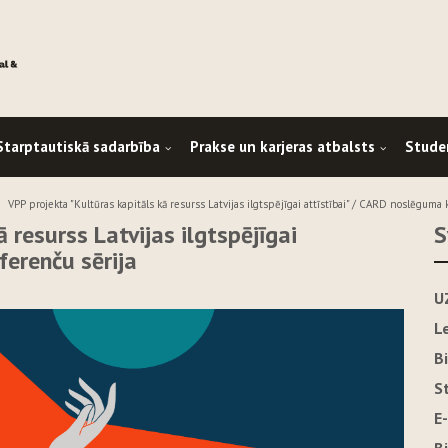
Starptautiskā sadarbība
Prakse un karjeras atbalsts
Stude
VPP projekta "Kultūras kapitāls kā resurss Latvijas ilgtspējīgai attīstībai" / CARD noslēguma
 resurss Latvijas ilgtspējīgai
S
ferenču sērija
U
L
B
S
E