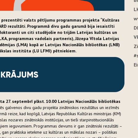
B
L
w
ks prezentēti valsts pētījumu programmas projekta “
Kultūras
/CARD rezultāti. Programmā divu gadu garumā bija iesaistīti
D
doktoranti un citi studējošie no trijām Latvijas kultūras un
V
LKA, programmas vadošais partneris), Jāzepa Vītola Latvijas
ēmijas (LMA) kopā ar Latvijas Nacionālās bibliotēkas (LNB)
Z
ākslas institūta (LU LFMI) pētniekiem.
#
E
a 27. septembrī plkst. 10.00 Latvijas Nacionālās bibliotēkas
ēs galvenos divu gadu projekta zinātniskos rezultātus un iezīmēs
mā reize, kad kopīgā, Latvijas Republikas Kultūras ministrijas (KM)
as nozares zinātniskās institūcijas, un tieši starpinstitucionālās
ajiem ieguvumiem. Programmas devums ir gan zinātniski rezultāti –
, gan praktiska ietekme uz kultūras un mākslas nozari – politikas