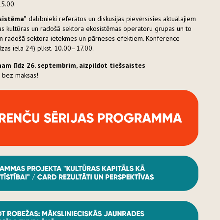
15.00.
sistēma”
dalībnieki referātos un diskusijās pievērsīsies aktuālajiem
ijas kultūras un radošā sektora ekosistēmas operatoru grupas un to
s un radošā sektora ietekmes un pārneses efektiem. Konference
dzas iela 24) plkst. 10.00–17.00.
am līdz 26. septembrim, aizpildot tiešsaistes
r bez maksas!