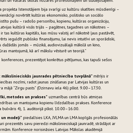
ināri un vasaras skolas nozares profesionāļiem un studējošajiem.
 projekta īstenotājiem bija svarīgi uz kultūru skatīties mūsdienīgi –
 pienācīgi novērtēt kultūras ekonomisko, politisko un sociālo
aistīto pušu – radošo personību, kopienu, kultūras organizāciju,
tvijas kultūrā visās trijās – pagātnes, tagadnes un nākotnes –
r tas kultūras kapitāls, kas mūsu valstij arī nākotnē ļaus pastāvēt,
ērts ieguldīt publisko finansējumu, lai nevis intuitīvi un sporādiski,
us dažādās jomās – mūzikā, audiovizuālajā mākslā un kino,
ltūras mantojumā, kā arī mākslu vēsturē un teorijā.”
s konferences, prezentējot konkrētus pētījumus, kas tapuši sešos
 mākslinieciskās jaunrades pētniecība tuvplānā”
mērķis ir
iecības nozīmi, radot jaunas zināšanas par Latvijas kultūras un
a mājā “Zirgu pasts” (Dzirnavu iela 46) plkst. 9.00–17.30.
īki, metodes un prakses”
uzmanības centrā būs atmiņas
sabiedrības un mantojuma kopienu līdzdalības prakses. Konference
 bulvāris 4), 1. auditorijā plkst. 10.00–16.00.
 un modeļi”
piedalīsies LKA, JVLMA un LMA kopīgās profesionālās
ri prezentēs savu pieredzi mākslinieciskajā jaunradē, strādājot ar
rmām. Konference norisināsies Latvijas Mākslas akadēmijā