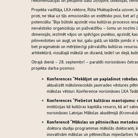
rekomendācijas un pētījumu datu ziņojumi, diskusijas, sem
Projekta vadītāja, LKA rektore, Rūta Muktupāvela uzsver, ka
proti, ne tikai uz tās emocionālo un estētisko pusi, bet arī
potenciālu: “Bija būtiski apzināt visu kultūras procesos ies
nevalstisko organizāciju un pašvaldību – lomu un nozīmi La
dimensijās, iezīmēt vājos un spēcīgos punktus, apzināt, kas i
pilnveidoties un augt, un kur, galu galā, un kādās jomās ir v
bet pragmatiski un mērķtiecīgi pārvaldītu kultūras resurs
arhitektūrā, vizuālajā mākslā un dizainā, teātrī un dejā, ku
Otrajā dienā – 28. septembrī – paralēli norisināsies četra
projekta darba posmos:
Konferences “Meklējot un paplašinot robežas:
aktualizēt mākslinieciskās jaunrades vēstures pētn
mākslas vēsturi. Konference norisināsies LKA Teātr
Konferences “Pielietot kultūras mantojumu: r
institūcijas kā kultūras kapitāla resurss, kā arī 
norisināsies Latvijas Mākslas akadēmijā (Kronvalda
Konferencē “Mākslas un pētniecības metodes
doktora studiju programmas mākslās doktoranti, ku
inovatīvām mākslas un pētniecības mijiedarbes fo