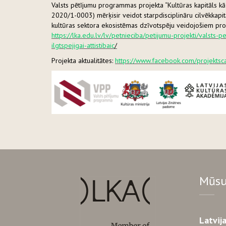
Valsts pētījumu programmas projekta “Kultūras kapitāls kā 
2020/1-0003) mērķis
ir veidot starpdisciplināru cilvēkkap
kultūras sektora ekosistēmas dzīvotspēju veidojošiem proces
https://lka.edu.lv/lv/petnieciba/petijumu-projekti/valsts-
ilgtspejigai-attistibaic
/
Projekta aktualitātes:
https://www.facebook.com/projektsc
Mūsu
Latvij