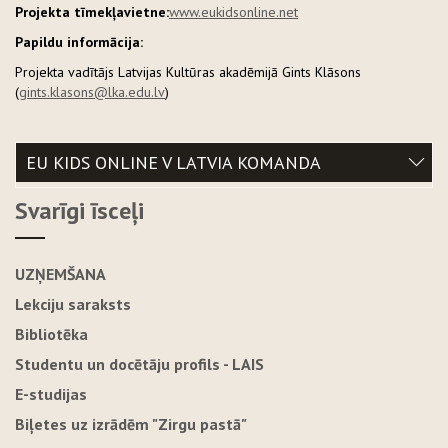
Projekta tīmekļavietne:
www.eukidsonline.net
Papildu informācija:
Projekta vadītājs Latvijas Kultūras akadēmijā Gints Klāsons
(
gints.klasons@lka.edu.lv
)
EU KIDS ONLINE V LATVIA KOMANDA
Svarīgi īsceļi
UZŅEMŠANA
Lekciju saraksts
Bibliotēka
Studentu un docētāju profils - LAIS
E-studijas
Biļetes uz izrādēm "Zirgu pastā"