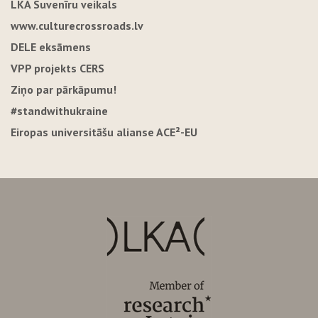
LKA Suvenīru veikals
www.culturecrossroads.lv
DELE eksāmens
VPP projekts CERS
Ziņo par pārkāpumu!
#standwithukraine
Eiropas universitāšu alianse ACE²-EU