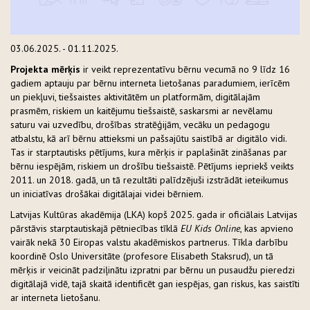
03.06.2025. - 01.11.2025.
Projekta mērķis
ir veikt reprezentatīvu bērnu vecumā no 9 līdz 16
gadiem aptauju par bērnu interneta lietošanas paradumiem, ierīcēm
un piekļuvi, tiešsaistes aktivitātēm un platformām, digitālajām
prasmēm, riskiem un kaitējumu tiešsaistē, saskarsmi ar nevēlamu
saturu vai uzvedību, drošības stratēģijām, vecāku un pedagogu
atbalstu, kā arī bērnu attieksmi un pašsajūtu saistībā ar digitālo vidi.
Tas ir starptautisks pētījums, kura mērķis ir paplašināt zināšanas par
bērnu iespējām, riskiem un drošību tiešsaistē. Pētījums iepriekš veikts
2011. un 2018. gadā, un tā rezultāti palīdzējuši izstrādāt ieteikumus
un iniciatīvas drošākai digitālajai videi bērniem.
Latvijas Kultūras akadēmija (LKA) kopš 2025. gada ir oficiālais Latvijas
pārstāvis starptautiskajā pētniecības tīklā
EU Kids Online
, kas apvieno
vairāk nekā 30 Eiropas valstu akadēmiskos partnerus. Tīkla darbību
koordinē Oslo Universitāte (profesore Elisabeth Staksrud), un tā
mērķis ir veicināt padziļinātu izpratni par bērnu un pusaudžu pieredzi
digitālajā vidē, tajā skaitā identificēt gan iespējas, gan riskus, kas saistīti
ar interneta lietošanu.