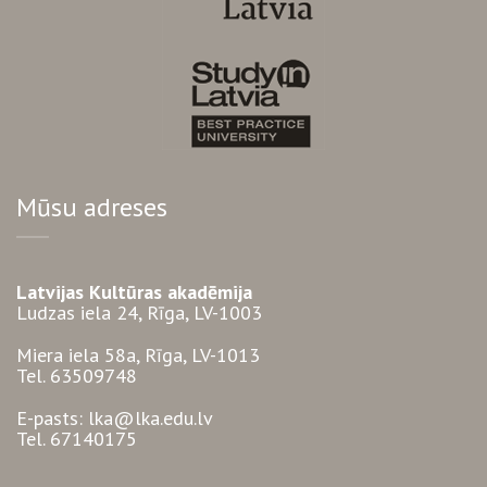
Mūsu adreses
Latvijas Kultūras akadēmija
Ludzas iela 24, Rīga, LV-1003
Miera iela 58a, Rīga, LV-1013
Tel. 63509748
E-pasts: lka@lka.edu.lv
Tel. 67140175