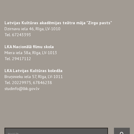
Latvijas Kultūras akadēmijas teātra māja "Zirgu pasts"
Dzirnavu iela 46, Rīga, LV-1010
Tel. 67243393
LKA Nacionālā filmu skola
Miera iela 58a, Rīga, LV-1013
Tel. 29417112
LKA Latvijas Kultūras koledža
Bruņinieku iela 57, Rīga, LV-1011
Tel. 20229975, 67846238
studinfo@lkk.gov.lv