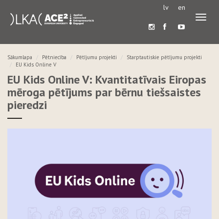
lv
en
Pārslē
navigā
Sākumlapa
Pētniecība
Pētījumu projekti
Starptautiskie pētījumu projekti
EU Kids Online V
EU Kids Online V: Kvantitatīvais Eiropas
mēroga pētījums par bērnu tiešsaistes
pieredzi