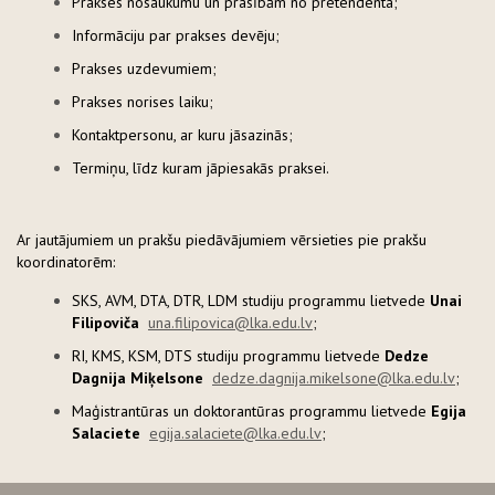
Prakses nosaukumu un prasībām no pretendenta;
Informāciju par prakses devēju;
Prakses uzdevumiem;
Prakses norises laiku;
Kontaktpersonu, ar kuru jāsazinās;
Termiņu, līdz kuram jāpiesakās praksei.
Ar jautājumiem un prakšu piedāvājumiem vērsieties pie prakšu
koordinatorēm:
SKS, AVM, DTA, DTR, LDM studiju programmu lietvede
Unai
Filipoviča
una.filipovica@lka.edu.lv
;
RI, KMS, KSM, DTS studiju programmu lietvede
Dedze
Dagnija Miķelsone
dedze.dagnija.mikelsone@lka.edu.lv
;
Maģistrantūras un doktorantūras programmu lietvede
Egija
Salaciete
egija.salaciete@lka.edu.lv
;