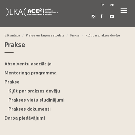
lv
en
Pārslē
navigā
Sākumlapa
Prakse un karjeras atbalsts
Prakse
Kļūt par prakses devēju
Prakse
Absolventu asociācija
Mentoringa programma
Prakse
Kļūt par prakses devēju
Prakses vietu sludinājumi
Prakses dokumenti
Darba piedāvājumi