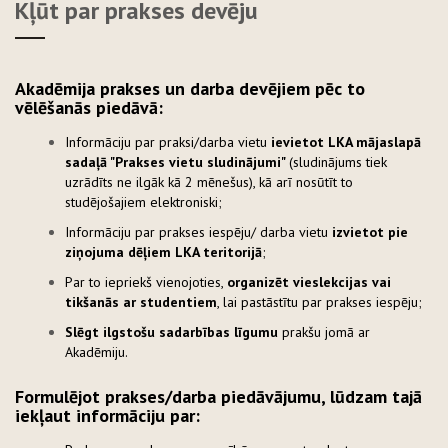
Kļūt par prakses devēju
Akadēmija prakses un darba devējiem pēc to
vēlēšanās piedāvā:
Informāciju par praksi/darba vietu
ievietot LKA mājaslapā
sadaļā "Prakses vietu sludinājumi"
(sludinājums tiek
uzrādīts ne ilgāk kā 2 mēnešus), kā arī nosūtīt to
studējošajiem elektroniski;
Informāciju par prakses iespēju/ darba vietu
izvietot pie
ziņojuma dēļiem LKA teritorijā
;
Par to iepriekš vienojoties,
organizēt vieslekcijas vai
tikšanās ar studentiem
, lai pastāstītu par prakses iespēju;
Slēgt ilgstošu sadarbības līgumu
prakšu jomā ar
Akadēmiju.
Formulējot prakses/darba piedāvājumu, lūdzam tajā
iekļaut informāciju par: