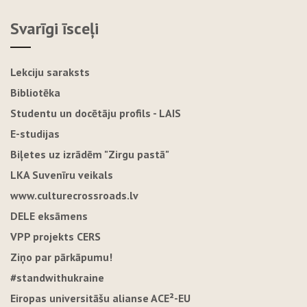
Svarīgi īsceļi
Lekciju saraksts
Bibliotēka
Studentu un docētāju profils - LAIS
E-studijas
Biļetes uz izrādēm "Zirgu pastā"
LKA Suvenīru veikals
www.culturecrossroads.lv
DELE eksāmens
VPP projekts CERS
Ziņo par pārkāpumu!
#standwithukraine
Eiropas universitāšu alianse ACE²-EU