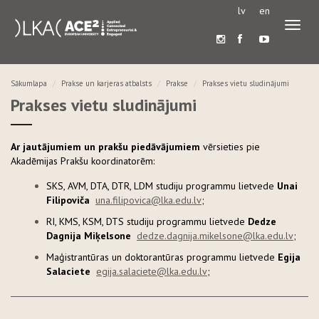
lv
en
Pārslē
navigā
Sākumlapa
Prakse un karjeras atbalsts
Prakse
Prakses vietu sludinājumi
Prakses vietu sludinājumi
Ar jautājumiem un prakšu piedāvājumiem
vērsieties pie
Akadēmijas Prakšu koordinatorēm:
SKS, AVM, DTA, DTR, LDM studiju programmu lietvede
Unai
Filipoviča
una.filipovica@lka.edu.lv
;
RI, KMS, KSM, DTS studiju programmu lietvede
Dedze
Dagnija Miķelsone
dedze.dagnija.mikelsone@lka.edu.lv
;
Maģistrantūras un doktorantūras programmu lietvede
Egija
Salaciete
egija.salaciete@lka.edu.lv
;