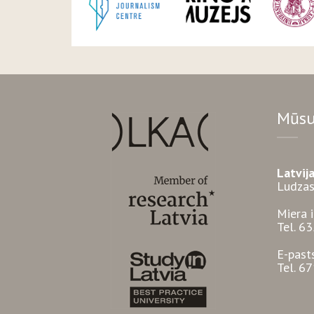
Mūsu
Latvij
Ludzas
Miera 
Tel. 6
E-past
Tel. 6