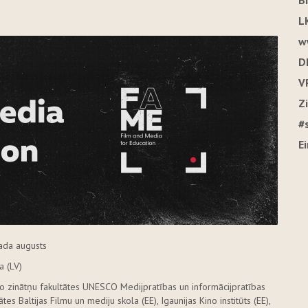
B
L
w
D
V
Z
#
E
ada augusts
a (LV)
ālo zinātņu fakultātes UNESCO Medijpratības un informācijpratības
tes Baltijas Filmu un mediju skola (EE), Igaunijas Kino institūts (EE),