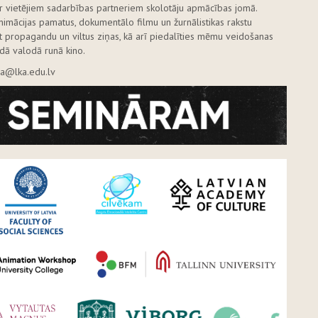
ar vietējiem sadarbības partneriem skolotāju apmācības jomā.
nimācijas pamatus, dokumentālo filmu un žurnālistikas rakstu
īt propagandu un viltus ziņas, kā arī piedalīties mēmu veidošanas
ādā valodā runā kino.
ga@lka.edu.lv