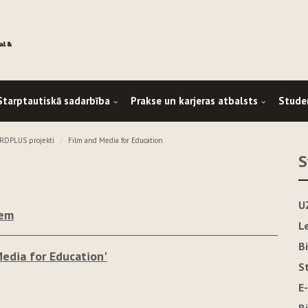
Starptautiskā sadarbība
Prakse un karjeras atbalsts
Stude
DPLUS projekti
Film and Media for Education
S
U
iem
L
B
Media for Education'
S
E