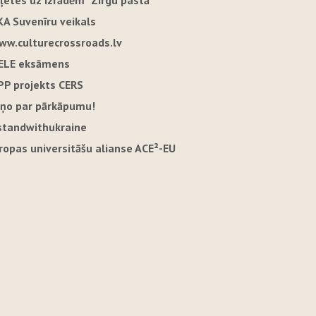
iļetes uz izrādēm "Zirgu pastā"
KA Suvenīru veikals
ww.culturecrossroads.lv
ELE eksāmens
PP projekts CERS
iņo par pārkāpumu!
standwithukraine
iropas universitāšu alianse ACE²-EU