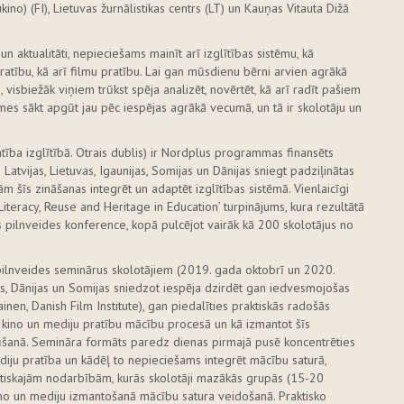
kino) (FI), Lietuvas žurnālistikas centrs (LT) un Kauņas Vitauta Dižā
aktualitāti, nepieciešams mainīt arī izglītības sistēmu, kā
atību, kā arī filmu pratību. Lai gan mūsdienu bērni arvien agrākā
isbiežāk viņiem trūkst spēja analizēt, novērtēt, kā arī radīt pašiem
asmes sākt apgūt jau pēc iespējas agrākā vecumā, un tā ir skolotāju un
tība izglītībā. Otrais dublis) ir Nordplus programmas finansēts
 Latvijas, Lietuvas, Igaunijas, Somijas un Dānijas sniegt padziļinātas
m šīs zināšanas integrēt un adaptēt izglītības sistēmā. Vienlaicīgi
iteracy, Reuse and Heritage in Education’ turpinājums, kura rezultātā
s pilnveides konference, kopā pulcējot vairāk kā 200 skolotājus no
pilnveides seminārus skolotājiem (2019. gada oktobrī un 2020.
ijas, Dānijas un Somijas sniedzot iespēja dzirdēt gan iedvesmojošas
nen, Danish Film Institute), gan piedalīties praktiskās radošās
 kino un mediju pratību mācību procesā un kā izmantot šīs
anā. Semināra formāts paredz dienas pirmajā pusē koncentrēties
ediju pratība un kādēļ to nepieciešams integrēt mācību saturā,
raktiskajām nodarbībām, kurās skolotāji mazākās grupās (15-20
no un mediju izmantošanā mācību satura veidošanā. Praktisko