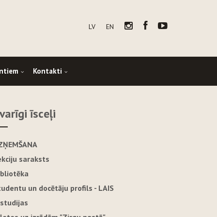
LV
EN
ntiem
Kontakti
varīgi īsceļi
ZŅEMŠANA
ekciju saraksts
ibliotēka
tudentu un docētāju profils - LAIS
-studijas