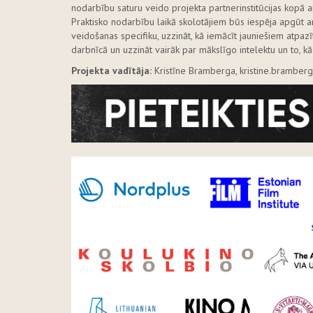
nodarbību saturu veido projekta partnerinstitūcijas kopā 
Praktisko nodarbību laikā skolotājiem būs iespēja apgūt a
veidošanas specifiku, uzzināt, kā iemācīt jauniešiem atpaz
darbnīcā un uzzināt vairāk par mākslīgo intelektu un to, k
Projekta vadītāja:
Kristīne Bramberga, kristine.bramber