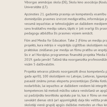
Viborgas animācijas skola (DE), Skolu kino asociācija (Koulu
Universitāte (LT).
Apzinoties 21. gadsimta prasmju un kompetenču esamību un 
dominējošās prasmes izvirzot medijpratību, informācijas pr
vecumā iepazīstas ar tehnoloģijām un dažādiem medijiem, v
savu kvalitatīvu mediju saturu, tāpēc ir ļoti svarīgi šīs pr
pedagogu atbildība šīs prasmes viņiem iemācīt.
Film and Media for Education. Take 2 (Filmu un mediju pra
projekts, kura mērķis ir vispārējās izglītības skolotājiem no
praktiskas zināšanas par mediju un filmu pratību un iespējā
šis ir arī Nordplus programmas finansētā projekta ‘Media L
2019. gada janvārī Tallinā tika noorganizēta profesionālā
visām 5 dalībvalstīm.
Projekta ietvaros plānots noorganizēt divus kompetenču 
gada aprīlī), 100 skolotājiem no Latvijas, Lietuvas, Igaun
pasaulē zināmu jomas ekspertu prezentācijas (Sirkku Kotilai
nodarbībās, lai iepazītos ar dažādiem veidiem kā integrēt
kompetences kā metodi mācību satura veidošanā un apgūš
uz padziļinātu teorētisku apskatu par to, kas ir filmu un m
savukārt dienas otrā (arī apjomīgākā) daļa tiks veltīta p
skolotāji vienā grupā) apgūs dažādas metodes un rīkus ki