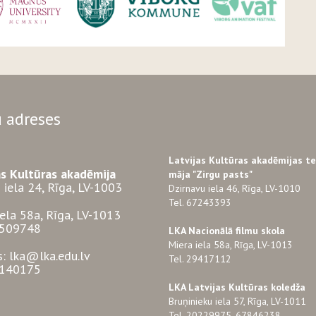
 adreses
Latvijas Kultūras akadēmijas t
as Kultūras akadēmija
māja "Zirgu pasts"
 iela 24, Rīga, LV-1003
Dzirnavu iela 46, Rīga, LV-1010
Tel. 67243393
iela 58a, Rīga, LV-1013
3509748
LKA Nacionālā filmu skola
Miera iela 58a, Rīga, LV-1013
s: lka@lka.edu.lv
Tel. 29417112
7140175
LKA Latvijas Kultūras koledža
Bruņinieku iela 57, Rīga, LV-1011
Tel. 20229975, 67846238