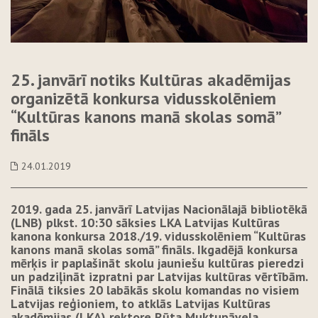
25. janvārī notiks Kultūras akadēmijas
organizētā konkursa vidusskolēniem
“Kultūras kanons manā skolas somā”
fināls
24.01.2019
2019. gada 25. janvārī Latvijas Nacionālajā bibliotēkā
(LNB) plkst. 10:30 sāksies LKA Latvijas Kultūras
kanona konkursa 2018./19. vidusskolēniem “Kultūras
kanons manā skolas somā” fināls. Ikgadējā konkursa
mērķis ir paplašināt skolu jauniešu kultūras pieredzi
un padziļināt izpratni par Latvijas kultūras vērtībām.
Finālā tiksies 20 labākās skolu komandas no visiem
Latvijas reģioniem, to atklās Latvijas Kultūras
akadēmijas (LKA) rektore Rūta Muktupāvela,