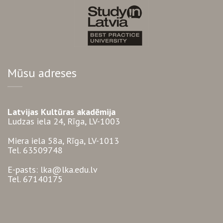
Mūsu adreses
Latvijas Kultūras akadēmija
Ludzas iela 24, Rīga, LV-1003
Miera iela 58a, Rīga, LV-1013
Tel. 63509748
E-pasts: lka@lka.edu.lv
Tel. 67140175