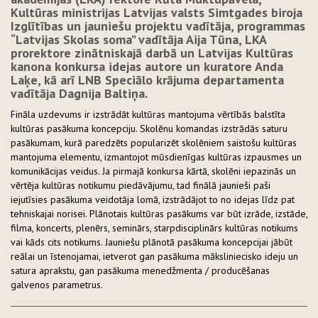
Kultūras ministrijas Latvijas valsts Simtgades biroja
Izglītības un jauniešu projektu vadītāja, programmas
“Latvijas Skolas soma” vadītāja Aija Tūna, LKA
prorektore zinātniskajā darbā un Latvijas Kultūras
kanona konkursa idejas autore un kuratore Anda
Laķe, kā arī LNB Speciālo krājuma departamenta
vadītāja Dagnija Baltiņa.
Fināla uzdevums ir izstrādāt kultūras mantojuma vērtībās balstīta
kultūras pasākuma koncepciju. Skolēnu komandas izstrādās saturu
pasākumam, kurā paredzēts popularizēt skolēniem saistošu kultūras
mantojuma elementu, izmantojot mūsdienīgas kultūras izpausmes un
komunikācijas veidus. Ja pirmajā konkursa kārtā, skolēni iepazinās un
vērtēja kultūras notikumu piedāvājumu, tad finālā jaunieši paši
iejutīsies pasākuma veidotāja lomā, izstrādājot to no idejas līdz pat
tehniskajai norisei. Plānotais kultūras pasākums var būt izrāde, izstāde,
filma, koncerts, plenērs, seminārs, starpdisciplinārs kultūras notikums
vai kāds cits notikums. Jauniešu plānotā pasākuma koncepcijai jābūt
reālai un īstenojamai, ietverot gan pasākuma māksliniecisko ideju un
satura aprakstu, gan pasākuma menedžmenta / producēšanas
galvenos parametrus.