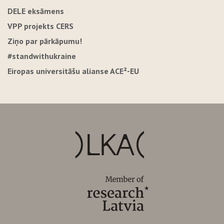
DELE eksāmens
VPP projekts CERS
Ziņo par pārkāpumu!
#standwithukraine
Eiropas universitāšu alianse ACE²-EU