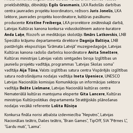
priekšsēdētājs, dibinātājs
Egils Grasmanis
, LKA Radošās darbības
centra jaunrades projektu koordinators, režisors
Juris Jonelis
, LKA
lektore, jaunrades projektu koordinatore, kultūras pasākumu
producente
Kristīne Freiberga
, LKA prorektore zinātniskajā darbā,
Latvijas Kultūras kanona konkursa vidusskolēniem autore-kuratore
Anda Laķe
, filozofs un meditācijas skolotājs
Ilmārs Latkovskis
, LNB
Speciālo krājumu departamenta direktore
Dagnija Baltiņa
, LNB
pastāvīgās ekspozīcijas "Grāmata Latvijā" muzejpedagoģe, Latvijas
Kultūras kanona radošo darbnīcu koordinatore
Anita Smeltere
,
Kultūras ministrijas Latvijas valsts simtgades biroja Izglītības un
jauniešu projektu vadītāja, programmas “Latvijas Skolas soma”
vadītāja
Aija Tūna
, Valsts izglītības satura centra Vispārējās izglītības
satura nodrošinājuma nodaļas vadītāja
Ineta Upeniece
, UNESCO
Latvijas Nacionālās komisijas Komunikāciju un informācijas sektora
vadītāja
Beāte Lielmane
, Latvijas Nacionālā kultūras centra
Nemateriālā kultūras mantojuma eksperte
Gita Lancere
, Kultūras
ministrijas Kultūrpolitikas departamenta Stratēģiskās plānošanas
nodaļas vecākā referente
Lolita Rūsiņa
Konkursa fināla norisi atbalsta izdevniecība “Neputns”, Latvijas
Nacionālais teātris, Dailes teātris, “Brain Games”, TipOff, SIA “Pērnes L”,
“Gardu muti”, “Laima”.