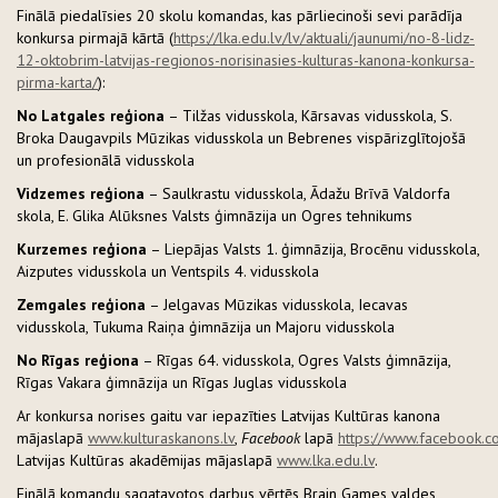
Finālā piedalīsies 20 skolu komandas, kas pārliecinoši sevi parādīja
konkursa pirmajā kārtā (
https://lka.edu.lv/lv/aktuali/jaunumi/no-8-lidz-
12-oktobrim-latvijas-regionos-norisinasies-kulturas-kanona-konkursa-
pirma-karta/
):
No Latgales reģiona
– Tilžas vidusskola, Kārsavas vidusskola, S.
Broka Daugavpils Mūzikas vidusskola un Bebrenes vispārizglītojošā
un profesionālā vidusskola
Vidzemes reģiona
– Saulkrastu vidusskola, Ādažu Brīvā Valdorfa
skola, E. Glika Alūksnes Valsts ģimnāzija un Ogres tehnikums
Kurzemes reģiona
– Liepājas Valsts 1. ģimnāzija, Brocēnu vidusskola,
Aizputes vidusskola un Ventspils 4. vidusskola
Zemgales reģiona
– Jelgavas Mūzikas vidusskola, Iecavas
vidusskola, Tukuma Raiņa ģimnāzija un Majoru vidusskola
No Rīgas reģiona
– Rīgas 64. vidusskola, Ogres Valsts ģimnāzija,
Rīgas Vakara ģimnāzija un Rīgas Juglas vidusskola
Ar konkursa norises gaitu var iepazīties Latvijas Kultūras kanona
mājaslapā
www.kulturaskanons.lv
,
Facebook
lapā
https://www.facebook.c
Latvijas Kultūras akadēmijas mājaslapā
www.lka.edu.lv
.
Finālā komandu sagatavotos darbus vērtēs Brain Games valdes