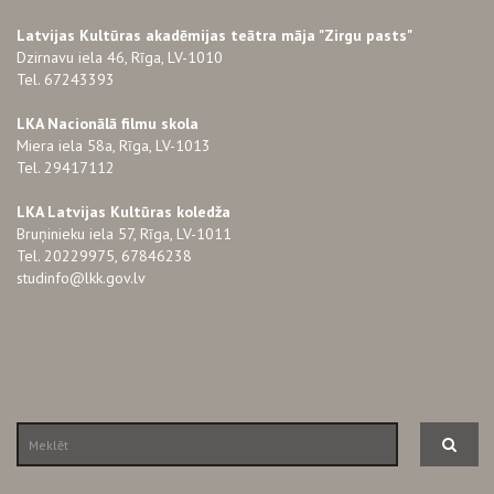
Latvijas Kultūras akadēmijas teātra māja "Zirgu pasts"
Dzirnavu iela 46, Rīga, LV-1010
Tel. 67243393
LKA Nacionālā filmu skola
Miera iela 58a, Rīga, LV-1013
Tel. 29417112
LKA Latvijas Kultūras koledža
Bruņinieku iela 57, Rīga, LV-1011
Tel. 20229975, 67846238
studinfo@lkk.gov.lv