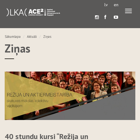
lv
en
Pārslē
navigā
Sākumlapa
Aktuāli
Ziņas
Ziņas
40 stundu kursi “Režija un