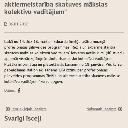
aktiermeistarība skatuves mākslas
kolektīvu vadītājiem”
06.01.2016
Laikā no 14. līdz 18. martam Eduarda Smiļģa teātra muzejā
profesionālās pilnveides programmas “Režija un aktiermeistarība
skatuves mākslas kolektīvu vadītājiem” ietvaros notiks kursi (40 stundu
apjomā) vispārizglītojošo skolu dramatisko kolektīvu vadītājiem.
Plašāka informācija un pieteikšanās kursiem no 18. janvāra!
Pēc kursu
pabeigšanas dalībnieki saņems
LKA izziņu par profesionālās
pilnveides programmas "Režija un aktiermeistarība skatuves mākslas
kolektīvu vadītājiem" kursu apguvi.
Dalies:
Iepriekšējais ieraksts
Nākamais ieraksts
Svarīgi īsceļi