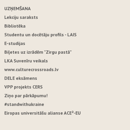
UZŅEMŠANA
Lekciju saraksts
Bibliotēka
Studentu un docētāju profils - LAIS
E-studijas
Biļetes uz izrādēm "Zirgu pastā"
LKA Suvenīru veikals
www.culturecrossroads.lv
DELE eksāmens
VPP projekts CERS
Ziņo par pārkāpumu!
#standwithukraine
Eiropas universitāšu alianse ACE²-EU