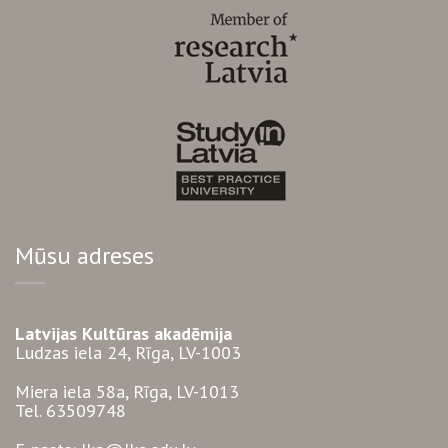
Mūsu adreses
Latvijas Kultūras akadēmija
Ludzas iela 24, Rīga, LV-1003
Miera iela 58a, Rīga, LV-1013
Tel. 63509748