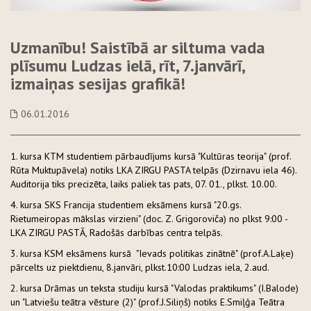
Uzmanību! Saistībā ar siltuma vada
plīsumu Ludzas ielā, rīt, 7.janvārī,
izmaiņas sesijas grafikā!
06.01.2016
1. kursa KTM studentiem pārbaudījums kursā "Kultūras teorija" (prof.
Rūta Muktupāvela) notiks LKA ZIRGU PASTA telpās (Dzirnavu iela 46).
Auditorija tiks precizēta, laiks paliek tas pats, 07. 01., plkst. 10.00.
4. kursa SKS Francija studentiem eksāmens kursā "20.gs.
Rietumeiropas mākslas virzieni" (doc. Z. Grigoroviča) no plkst 9:00 -
LKA ZIRGU PASTĀ, Radošās darbības centra telpās.
3. kursa KSM eksāmens kursā "Ievads politikas zinātnē" (prof.A.Laķe)
pārcelts uz piektdienu, 8.janvāri, plkst.10:00 Ludzas iela, 2.aud.
2. kursa Drāmas un teksta studiju kursā "Valodas praktikums" (I.Balode)
un "Latviešu teātra vēsture (2)" (prof.J.Siliņš) notiks E.Smiļģa Teātra