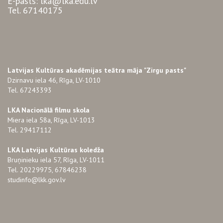
E-pasts: lka@lka.edu.lv
Tel. 67140175
Latvijas Kultūras akadēmijas teātra māja "Zirgu pasts"
Dzirnavu iela 46, Rīga, LV-1010
Tel. 67243393
LKA Nacionālā filmu skola
Miera iela 58a, Rīga, LV-1013
Tel. 29417112
LKA Latvijas Kultūras koledža
Bruņinieku iela 57, Rīga, LV-1011
Tel. 20229975, 67846238
studinfo@lkk.gov.lv