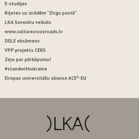
E-studijas
Biļetes uz izrādēm "Zirgu pastā"
LKA Suvenīru veikals
www.culturecrossroads.lv
DELE eksāmens
VPP projekts CERS
Ziņo par pārkāpumu!
#standwithukraine
Eiropas universitāšu alianse ACE²-EU