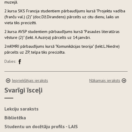
muzejā.
2.kursa SKS Francija studentiem pārbaudījums kursā "Projektu vadība
(franču val.) (2)" (doc.Dž.Dirandens) pārcelts uz citu dienu, laiks un
vieta tiks precizēti.
2.kursa AVSP studentiem pārbaudījums kursā "Pasaules literatūras
vēsture (2)" (lekt. A.Auziņa) pārcelts uz 14.janvāri.
2mKMRI pārbaudījums kursā "Komunikācijas teorija" (lekt.L.Niedre)
pārcelts uz ZP, telpa tiks precizēta.
Dalies:
Iepriekšējais ieraksts
Nākamais ieraksts
Svarīgi īsceļi
Lekciju saraksts
Bibliotēka
Studentu un docētāju profils - LAIS