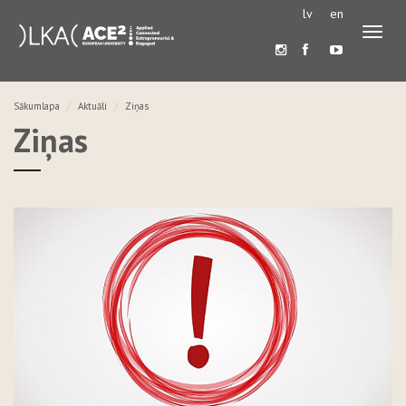
lv
en
Pārslē
navigā
Sākumlapa
Aktuāli
Ziņas
Ziņas