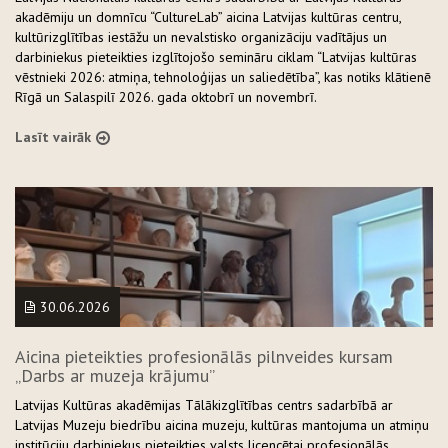
akadēmiju un domnīcu “CultureLab” aicina Latvijas kultūras centru,
kultūrizglītības iestāžu un nevalstisko organizāciju vadītājus un
darbiniekus pieteikties izglītojošo semināru ciklam “Latvijas kultūras
vēstnieki 2026: atmiņa, tehnoloģijas un saliedētība”, kas notiks klātienē
Rīgā un Salaspilī 2026. gada oktobrī un novembrī.
Lasīt vairāk
30.06.2026
Aicina pieteikties profesionālās pilnveides kursam
„Darbs ar muzeja krājumu”
Latvijas Kultūras akadēmijas Tālākizglītības centrs sadarbībā ar
Latvijas Muzeju biedrību aicina muzeju, kultūras mantojuma un atmiņu
institūciju darbiniekus pieteikties valsts licencētai profesionālās