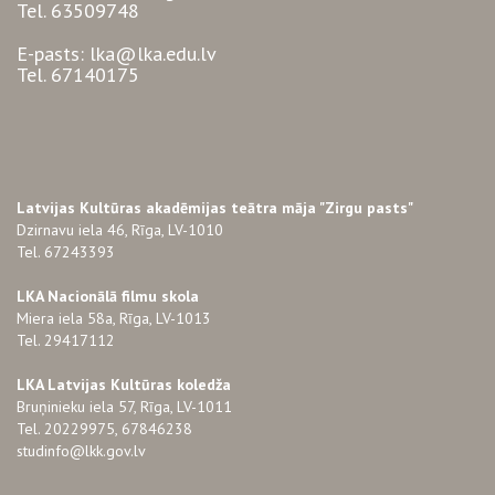
Tel. 63509748
E-pasts: lka@lka.edu.lv
Tel. 67140175
Latvijas Kultūras akadēmijas teātra māja "Zirgu pasts"
Dzirnavu iela 46, Rīga, LV-1010
Tel. 67243393
LKA Nacionālā filmu skola
Miera iela 58a, Rīga, LV-1013
Tel. 29417112
LKA Latvijas Kultūras koledža
Bruņinieku iela 57, Rīga, LV-1011
Tel. 20229975, 67846238
studinfo@lkk.gov.lv