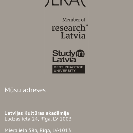
Mūsu adreses
Latvijas Kultūras akadēmija
Ludzas iela 24, Rīga, LV-1003
Miera iela 58a, Rīga, LV-1013