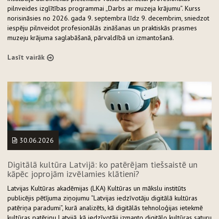
pilnveides izglītības programmai „Darbs ar muzeja krājumu”. Kurss
norisināsies no 2026. gada 9. septembra līdz 9. decembrim, sniedzot
iespēju pilnveidot profesionālās zināšanas un praktiskās prasmes
muzeju krājuma saglabāšanā, pārvaldībā un izmantošanā.
Lasīt vairāk
30.06.2026
Digitālā kultūra Latvijā: ko patērējam tiešsaistē un
kāpēc joprojām izvēlamies klātieni?
Latvijas Kultūras akadēmijas (LKA) Kultūras un mākslu institūts
publicējis pētījuma ziņojumu “Latvijas iedzīvotāju digitālā kultūras
patēriņa paradumi”, kurā analizēts, kā digitālās tehnoloģijas ietekmē
kultūras patēriņu Latvijā, kā iedzīvotāji izmanto digitālo kultūras saturu