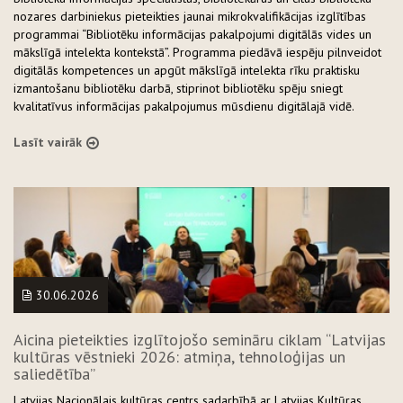
nozares darbiniekus pieteikties jaunai mikrokvalifikācijas izglītības
programmai “Bibliotēku informācijas pakalpojumi digitālās vides un
mākslīgā intelekta kontekstā”. Programma piedāvā iespēju pilnveidot
digitālās kompetences un apgūt mākslīgā intelekta rīku praktisku
izmantošanu bibliotēku darbā, stiprinot bibliotēku spēju sniegt
kvalitatīvus informācijas pakalpojumus mūsdienu digitālajā vidē.
Lasīt vairāk
30.06.2026
Aicina pieteikties izglītojošo semināru ciklam “Latvijas
kultūras vēstnieki 2026: atmiņa, tehnoloģijas un
saliedētība”
Latvijas Nacionālais kultūras centrs sadarbībā ar Latvijas Kultūras