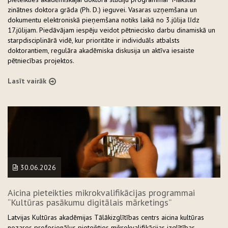
zinātnes doktora grāda (Ph. D.) ieguvei. Vasaras uzņemšana un
dokumentu elektroniskā pieņemšana notiks laikā no 3.jūlija līdz
17.jūlijam. Piedāvājam iespēju veidot pētniecisko darbu dinamiskā un
starpdisciplinārā vidē, kur prioritāte ir individuāls atbalsts
doktorantiem, regulāra akadēmiska diskusija un aktīva iesaiste
pētniecības projektos.
Lasīt vairāk
30.06.2026
Aicina pieteikties mikrokvalifikācijas programmai
“Kultūras pasākumu digitālais mārketings”
Latvijas Kultūras akadēmijas Tālākizglītības centrs aicina kultūras
nozares profesionāļus pieteikties mikrokvalifikācijas izglītības