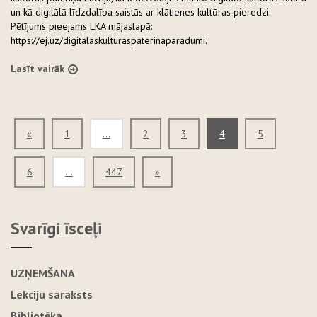
un kā digitālā līdzdalība saistās ar klātienes kultūras pieredzi.
Pētījums pieejams LKA mājaslapā:
https://ej.uz/digitalaskulturaspaterinaparadumi.
Lasīt vairāk
«
1
...
2
3
4
5
6
...
447
»
Svarīgi īsceļi
UZŅEMŠANA
Lekciju saraksts
Bibliotēka