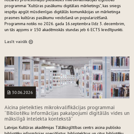
programmai “Kultūras pasākumu digitālais mārketings”, kas sniegs
iespēju apgūt mūsdienīgas digitālās komunikācijas un mārketinga
prasmes kultūras pasākumu veidošanā un popularizēšanā.
Programma notiks no 2026. gada 16.septembra līdz 3. decembrim,
un tās apjoms ir 150 akadēmiskās stundas jeb 6 ECTS kredītpunkti.
Lasīt vairāk
30.06.2026
Aicina pieteikties mikrokvalifikācijas programmai
“Bibliotēku informācijas pakalpojumi digitālās vides un
mākslīgā intelekta kontekstā”
Latvijas Kultūras akadēmijas Tālākizglītības centrs aicina publisko
bibliotēku informācijas speciālistus, bibliotekārus un citus bibliotēku