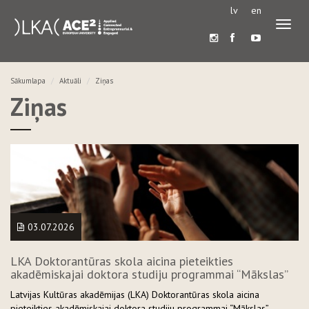
lv
en
Pārslē
navigā
Sākumlapa
Aktuāli
Ziņas
Ziņas
03.07.2026
LKA Doktorantūras skola aicina pieteikties
akadēmiskajai doktora studiju programmai “Mākslas”
Latvijas Kultūras akadēmijas (LKA) Doktorantūras skola aicina
pieteikties akadēmiskajai doktora studiju programmai “Mākslas”