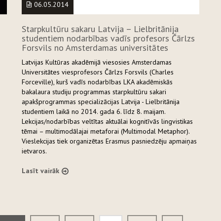
06.05.2014
Starpkultūru sakaru Latvija – Lielbritānija
studentiem nodarbības vadīs profesors Čārlzs
Forsvils no Amsterdamas universitātes
Latvijas Kultūras akadēmijā viesosies Amsterdamas
Universitātes viesprofesors Čārlzs Forsvils (Charles
Forceville), kurš vadīs nodarbības LKA akadēmiskās
bakalaura studiju programmas starpkultūru sakari
apakšprogrammas specializācijas Latvija - Lielbritānija
studentiem laikā no 2014. gada 6. līdz 8. maijam.
Lekcijas/nodarbības veltītas aktuālai kognitīvās lingvistikas
tēmai – multimodālajai metaforai (Multimodal Metaphor).
Vieslekcijas tiek organizētas Erasmus pasniedzēju apmaiņas
ietvaros.
Lasīt vairāk