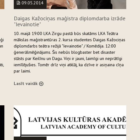
09.05.2014
Daigas Kažociņas maģistra diplomdarba izrāde
"Ievainotie"
10. maijā 19:00 LKA Zirgu pastā būs skatāms LKA Teātra
ēģi
mākslas maģistrantūras 2. kursa studentes Daigas Kažociņas
un
diplomdarbs teātra režijā "Ievainotie" / Komēdija. 12:00
ģenerālmēģinājums. Šis nebūs blogbaster bet disaster
stāsts par Keilīnu un Dagu. Viņi ir jauni, laimīgi un neprātīgi
ti,
iemīlējušies. Tomēr drīz viņi atklāj, ka dzīve ir asiņaina cīņa
par laimi.
Lasīt vairāk