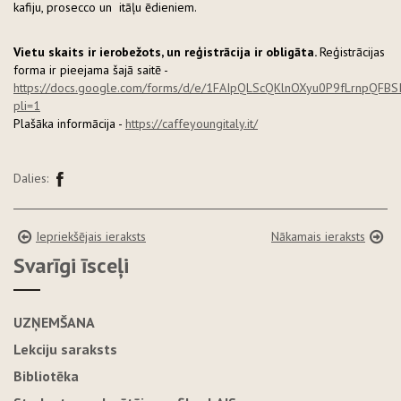
kafiju, prosecco un itāļu ēdieniem.
Vietu skaits ir ierobežots, un reģistrācija ir obligāta.
Reģistrācijas
forma ir pieejama šajā saitē -
https://docs.google.com/forms/d/e/1FAIpQLScQKlnOXyu0P9fLrnpQFBSI
pli=1
Plašāka informācija -
https://caffeyoungitaly.it/
Dalies:
Iepriekšējais ieraksts
Nākamais ieraksts
Svarīgi īsceļi
UZŅEMŠANA
Lekciju saraksts
Bibliotēka