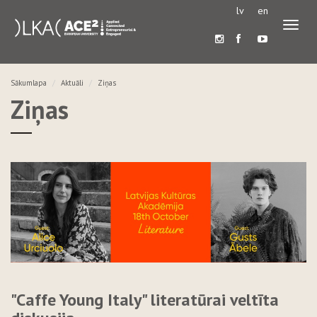
lv
en
Pārslē
navigā
Sākumlapa
Aktuāli
Ziņas
Ziņas
"Caffe Young Italy" literatūrai veltīta