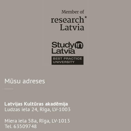
Mūsu adreses
Latvijas Kultūras akadēmija
Ludzas iela 24, Rīga, LV-1003
Miera iela 58a, Rīga, LV-1013
Tel. 63509748