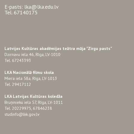
E-pasts: lka@lka.edu.lv
Tel. 67140175
Latvijas Kultūras akadēmijas teātra māja "Zirgu pasts"
Dzirnavu iela 46, Rīga, LV-1010
Tel. 67243393
LKA Nacionālā filmu skola
Miera iela 58a, Rīga, LV-1013
Tel. 29417112
LKA Latvijas Kultūras koledža
Bruņinieku iela 57, Rīga, LV-1011
Tel. 20229975, 67846238
studinfo@lkk.gov.lv