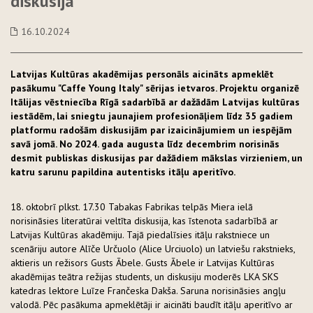
diskusija
16.10.2024
Latvijas Kultūras akadēmijas personāls aicināts apmeklēt
pasākumu "Caffe Young Italy" sērijas ietvaros. Projektu organizē
Itālijas vēstniecība Rīgā sadarbībā ar dažādām Latvijas kultūras
iestādēm, lai sniegtu jaunajiem profesionāļiem līdz 35 gadiem
platformu radošām diskusijām par izaicinājumiem un iespējām
savā jomā. No 2024. gada augusta līdz decembrim norisinās
desmit publiskas diskusijas par dažādiem mākslas virzieniem, un
katru sarunu papildina autentisks itāļu aperitīvo.
18. oktobrī plkst. 17.30 Tabakas Fabrikas telpās Miera ielā
norisināsies literatūrai veltīta diskusija, kas īstenota sadarbībā ar
Latvijas Kultūras akadēmiju. Tajā piedalīsies itāļu rakstniece un
scenāriju autore Alīče Určuolo (Alice Urciuolo) un latviešu rakstnieks,
aktieris un režisors Gusts Ābele. Gusts Ābele ir Latvijas Kultūras
akadēmijas teātra režijas students, un diskusiju moderēs LKA SKS
katedras lektore Luīze Frančeska Dakša. Saruna norisināsies angļu
valodā. Pēc pasākuma apmeklētāji ir aicināti baudīt itāļu aperitīvo ar