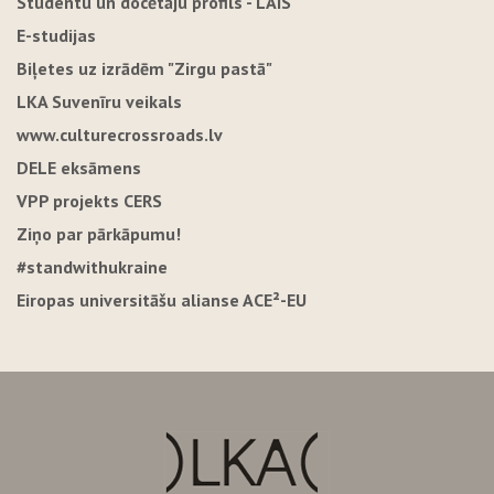
Studentu un docētāju profils - LAIS
E-studijas
Biļetes uz izrādēm "Zirgu pastā"
LKA Suvenīru veikals
www.culturecrossroads.lv
DELE eksāmens
VPP projekts CERS
Ziņo par pārkāpumu!
#standwithukraine
Eiropas universitāšu alianse ACE²-EU