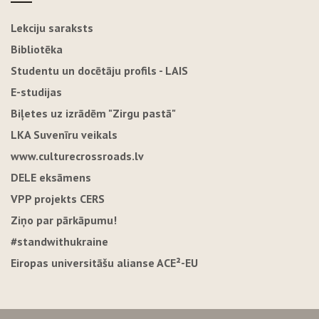
Lekciju saraksts
Bibliotēka
Studentu un docētāju profils - LAIS
E-studijas
Biļetes uz izrādēm "Zirgu pastā"
LKA Suvenīru veikals
www.culturecrossroads.lv
DELE eksāmens
VPP projekts CERS
Ziņo par pārkāpumu!
#standwithukraine
Eiropas universitāšu alianse ACE²-EU