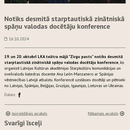
Notiks desmitā starptautiskā zinātniskā
spāņu valodas docētāju konference
16.10.2024
19. un 20. oktobrī LKA teātra mājā "Zirgu pasts" notiks desmitā
starptautiskā zinātniskā spāņu valodas docētāju konference
, ko
organizē Latvijas Kultūras akadēmijas Starpkultūru komunikācijas un
svešvalodu katedras docente Ana León-Manzanero ar Spānijas
vēstniecības Latvijā atbalstu. Konferencē uzstāsies docētāji un pētnieki
no Latvijas, Spānijas, Beļģijas, Gruzijas, Igaunijas, Lietuvas un Ukrainas.
Dalies:
Iepriekšējais ieraksts
Nākamais ieraksts
Svarīgi īsceļi