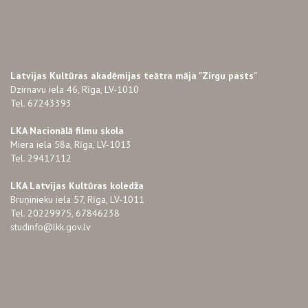
Latvijas Kultūras akadēmijas teātra māja "Zirgu pasts"
Dzirnavu iela 46, Rīga, LV-1010
Tel. 67243393
LKA Nacionālā filmu skola
Miera iela 58a, Rīga, LV-1013
Tel. 29417112
LKA Latvijas Kultūras koledža
Bruņinieku iela 57, Rīga, LV-1011
Tel. 20229975, 67846238
studinfo@lkk.gov.lv