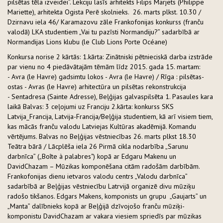
pilsētas tēla izveidei”. Lekciju lasīs arhitekts Filips Marjets (Philippe
Mariette), arhitekta Ogista Perē skolnieks. 26. marts plkst. 10.30 /
Dzirnavu iela 46/ Karamazovu zāle Frankofonijas konkurss (franču
valodā) LKA studentiem „Vai tu pazīsti Normandiju?” sadarbībā ar
Normandijas Lions klubu (le Club Lions Porte Océane)
Konkursa norise 2 kārtās: 1.kārta: Zinātniski pētnieciskā darba izstrāde
par vienu no 4 piedāvātajām tēmām līdz 2015. gada 15. martam:
- Avra (le Havre) gadsimtu lokos - Avra (le Havre) / Rīga : pilsētas-
ostas - Avras (le Havre) arhitectūra un pilsētas rekonstrukcija
- Sentadresa (Sainte Adresse), Beļģijas galvaspilsēta 1. Pasaules kara
laikā Balvas: 3 ceļojumi uz Franciju 2.kārta: konkurss SKS
Latvija_Francija, Latvija-Francija/Beļģija studentiem, kā arī visiem tiem,
kas mācās franču valodu Latviejas Kultūras akadēmijā. Komandu
vērtējums. Balvas no Beļģijas vēstniecības 26. marts plkst 18.30
Teātra bārā / Lācplēša iela 26 Pirmā cikla nodarbība „Sarunu
darbnīca” („Boîte à palabres") kopā ar Edgaru Makenu un
DavidChazam – Mūzikas komponēšana citām radošām darbībām.
Frankofonijas dienu ietvaros valodu centrs „Valodu darbnīca”
sadarbībā ar Beļģijas vēstniecību Latrvijā organizē divu mūziķu
radošo tikšanos. Edgars Makens, komponists un grupu „Gaujarts” un
„Manta” dalībnieks kopā ar Beļģijā dzīvojošo franču mūziķi-
komponistu DavidChazam ar vakara viesiem spriedīs par mūzikas