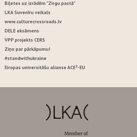
Biļetes uz izrādēm "Zirgu pastā"
LKA Suvenīru veikals
www.culturecrossroads.lv
DELE eksāmens
VPP projekts CERS
Ziņo par pārkāpumu!
#standwithukraine
Eiropas universitāšu alianse ACE²-EU