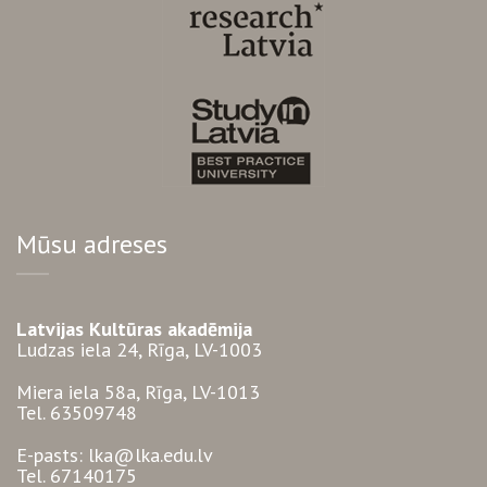
Mūsu adreses
Latvijas Kultūras akadēmija
Ludzas iela 24, Rīga, LV-1003
Miera iela 58a, Rīga, LV-1013
Tel. 63509748
E-pasts: lka@lka.edu.lv
Tel. 67140175