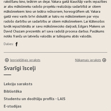
rakstīšanu kino, teātrim un dejai. Vakara gaitā klausītāji varēs iepazīties
ar abu mākslinieku radošo projektu realizāciju sadarbībā ar citiem
māksliniekiem: kino un teātra režisoriem, horeogrāfiem utt. Vakara
gaitā viesi varēs brīvi diskutēt ar katru no māksliniekiem par viņu
radošo darbību un sadarbību ar citiem māksliniekiem. Lai klātesošos
tuvāk iepazīstinātu ar savu māksliniecisko daiļradi, Edgars Makens un
David Chazam prezentēs arī sava radošā procesa darbus. Pasākums
notiks franču un latviešu valodās ar tulkojumu abās valodās.
Dalies:
Iepriekšējais ieraksts
Nākamais ieraksts
Svarīgi īsceļi
Lekciju saraksts
Bibliotēka
Studentu un docētāju profils - LAIS
E-studijas