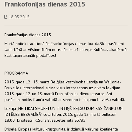
Frankofonijas dienas 2015
18.03.2015
Frankofonijas dienas 2015
Martā notiek tradicionālās Frankofonijas dienas, kur dažādi pasākumi
sadarbībā ar vēstniecībām norisināsies arī Latvijas Kultūras akadēmijā.
Esat laipni aicināti piedalīties!
PROGRAMMA
2015. gada 12., 13. marts Beļģijas vēstniecība Latvijā un Wallonie-
Bruxelles International aicina visus interesentus uz divām lekcijām
2015. gada 12. un 13. martā Frankofonijas dienu ietvaros. Abi
pasākumi notiks franču valodā ar sinhrono tulkojumu latviešu valodā.
Lekcija „NE TIKAI SMURFI UN TINTIŅŠ: BEĻĢU KOMIKSS ŽANRU UN
IZTĒLES BEZGALĪBĀ” ceturtdien, 2015. gada 12. martā pulksten
18.00 kinoteātrī K.Suns Elizabetes ielā 83/85
Briselē, Eiropas kultūru krustpunktā, ir dzimuši vairums kontinenta