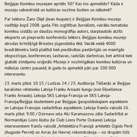
Beļģijas Komiksu muzejam apritēs 50? Kas tos apmeklēs? Kāda ir
muzeju sabiedriskā un kultūras nozīme šodien un nākotnē?
Par lektoru: Žans Okjē (Jean Auquier) ir Beļģijas Komiksu muzeja
vadītājs kopš 2008. gada. Pēc izglītības žurnālists, vairāku tematisko
komiksu izstāžu un daudzu monogrāfiju autors, starptautiski atzīts
eksperts un pieprasīts konferenču lektors. Beļģijas komiksu muzejs
atrodas brīnišķīgā Briseles jūgendstila ēkā. Vairāk nekā 4000
kvadrātmetru lielā platībā tiek piedāvātas pastāvīgās un mainīgās
ekspozīcijas, konferences, lasītavas, radošās darbnīcas, bet arhīvā tiek
glabāti zīmējumu oriģināli. Muzejs ir nozīmīgākais komiksu kultūras un
mākslas centrs pasaulē, ik gadu to apmeklē pāri par 200 000
interesentu.
23. marts plkst. 10.15 / Ludzas 24 / 25. Auditorija Tikšanās ar Beģijas
karalistes vēstnieku Latvija Franku Arnauts kungu (son Eksellence
Franks Arnauts). Lekcija SKS Latvija-Francija un SKS Latvija-
Francija/Beļģija studentiem par Beļgijas ģeopolitiskajiem aspektiem
un Latvijas-Francijas sadarbības aspektiem. Lekcija franču valodā 26.
marts plkst. 9.00 / Dzirnavu iela 46/ Karamazovu zāle Sadarbībā ar
Normandijas Lions klubu (le Club Lions Porte Océane) Lekcija
interesentiem franču valodā „Arhitektūra Francijā: arhitekts Ogists Perē
(Auguste Perret) un Avras (le Havre) rekonstrukcija – no drupām līdz