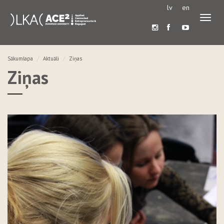
lv
en
Pārslē
navigā
Sākumlapa
Aktuāli
Ziņas
Ziņas