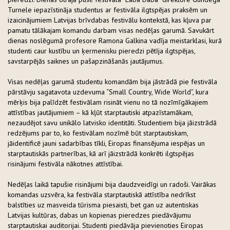
Turnele iepazīstināja studentus ar festivāla ilgtspējas praksēm un
izaicinājumiem Latvijas brīvdabas festivālu kontekstā, kas kļuva par
pamatu tālākajam komandu darbam visas nedēļas garumā. Savukārt
dienas noslēgumā profesore Ramona Galkina vadīja meistarklasi, kurā
studenti caur kustību un ķermenisku pieredzi pētīja ilgtspējas,
savstarpējās saiknes un pašapzināšanās jautājumus.
Visas nedēļas garumā studentu komandām bija jāstrādā pie festivāla
pārstāvju sagatavota uzdevuma “Small Country, Wide World”, kura
mērķis bija palīdzēt festivālam risināt vienu no tā nozīmīgākajiem
attīstības jautājumiem – kā kļūt starptautiski atpazīstamākam,
nezaudējot savu unikālo latvisko identitāti. Studentiem bija jāizstrādā
redzējums par to, ko festivālam nozīmē būt starptautiskam,
jāidentificē jauni sadarbības tīkli, Eiropas finansējuma iespējas un
starptautiskās partnerības, kā arī jāizstrādā konkrēti ilgtspējas
risinājumi festivāla nākotnes attīstībai.
Nedēļas laikā tapušie risinājumi bija daudzveidīgi un radoši. Vairākas
komandas uzsvēra, ka festivāla starptautiskā attīstība nedrīkst
balstīties uz masveida tūrisma piesaisti, bet gan uz autentiskas
Latvijas kultūras, dabas un kopienas pieredzes piedāvājumu
starptautiskai auditorijai. Studenti piedāvāja pievienoties Eiropas