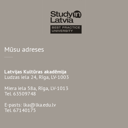
Mūsu adreses
Latvijas Kultūras akadēmija
Ludzas iela 24, Rīga, LV-1003
Miera iela 58a, Rīga, LV-1013
Tel. 63509748
E-pasts: lka@lka.edu.lv
Tel. 67140175