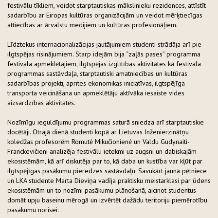
festivālu tīkliem, veidot starptautiskas mākslinieku rezidences, attīstīt
sadarbību ar Eiropas kultūras organizācijām un veidot mērķtiecīgas
attiecības ar ārvalstu medijiem un kultūras profesionāļiem.
Līdztekus internacionalizācijas jautājumiem studenti strādāja arī pie
ilgtspējas risinājumiem. Starp idejām bija “zaļās pases” programma
festivāla apmeklētājiem, ilgtspējas izglītības aktivitātes kā festivāla
programmas sastāvdaļa, starptautiski amatniecības un kultūras
sadarbības projekti, aprites ekonomikas iniciatīvas, ilgtspējīga
transporta veicināšana un apmeklētāju aktīvāka iesaiste vides
aizsardzības aktivitātēs.
Nozīmīgu ieguldījumu programmas saturā sniedza arī starptautiskie
docētāji. Otrajā dienā studenti kopā ar Lietuvas Inženierzinātņu
koledžas profesorēm Romutė Mikučionienė un Valdu Gudynaiti-
Franckevičieni analizēja festivālu ietekmi uz augsni un dabiskajām
ekosistēmām, kā arī diskutēja par to, kā daba un kustība var kļūt par
ilgtspējīgas pasākumu pieredzes sastāvdaļu. Savukārt jaunā pētniece
un LKA studente Marta Dieviņa vadīja praktisku meistarklasi par ūdens
ekosistēmām un to nozīmi pasākumu plānošanā, aicinot studentus
domāt upju baseinu mērogā un izvērtēt dažādu teritoriju piemērotību
pasākumu norisei.