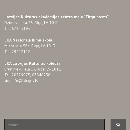
Latvijas Kultūras akadēmijas teātra māja "Zirgu pasts"
Dzirnavu iela 46, Rīga, LV-1010
Tel. 67243393
LKA Nacionālā filmu skola
Miera iela 58a, Rīga, LV-1013
Tel. 29417112
LKA Latvijas Kultūras koledža
Bruņinieku iela 57, Rīga, LV-1011
Tel. 20229975, 67846238
studinfo@lkk.gov.lv