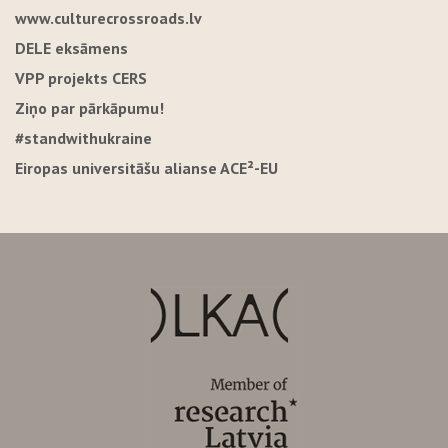
www.culturecrossroads.lv
DELE eksāmens
VPP projekts CERS
Ziņo par pārkāpumu!
#standwithukraine
Eiropas universitāšu alianse ACE²-EU