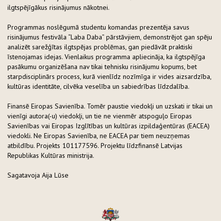
ilgtspējīgākus risinājumus nākotnei.
Programmas noslēgumā studentu komandas prezentēja savus
risinājumus festivāla “Laba Daba” pārstāvjiem, demonstrējot gan spēju
analizēt sarežģītas ilgtspējas problēmas, gan piedāvāt praktiski
īstenojamas idejas. Vienlaikus programma apliecināja, ka ilgtspējīga
pasākumu organizēšana nav tikai tehnisku risinājumu kopums, bet
starpdisciplinārs process, kurā vienlīdz nozīmīga ir vides aizsardzība,
kultūras identitāte, cilvēka veselība un sabiedrības līdzdalība.
Finansē Eiropas Savienība. Tomēr paustie viedokļi un uzskati ir tikai un
vienīgi autora(-u) viedokļi, un tie ne vienmēr atspoguļo Eiropas
Savienības vai Eiropas Izglītības un kultūras izpildaģentūras (EACEA)
viedokli. Ne Eiropas Savienība, ne EACEA par tiem neuzņemas
atbildību. Projekts 101177596. Projektu līdzfinansē Latvijas
Republikas Kultūras ministrija.
Sagatavoja Aija Lūse