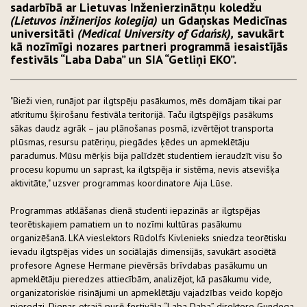
sadarbībā ar Lietuvas Inženierzinātņu koledžu
(Lietuvos inžinerijos kolegija)
un Gdaņskas Medicīnas
universitāti
(Medical University of Gdańsk),
savukārt
kā nozīmīgi nozares partneri programmā iesaistījās
festivāls “Laba Daba” un SIA “Getliņi EKO”.
"Bieži vien, runājot par ilgtspēju pasākumos, mēs domājam tikai par
atkritumu šķirošanu festivāla teritorijā. Taču ilgtspējīgs pasākums
sākas daudz agrāk – jau plānošanas posmā, izvērtējot transporta
plūsmas, resursu patēriņu, piegādes ķēdes un apmeklētāju
paradumus. Mūsu mērķis bija palīdzēt studentiem ieraudzīt visu šo
procesu kopumu un saprast, ka ilgtspēja ir sistēma, nevis atsevišķa
aktivitāte," uzsver programmas koordinatore Aija Lūse.
Programmas atklāšanas dienā studenti iepazinās ar ilgtspējas
teorētiskajiem pamatiem un to nozīmi kultūras pasākumu
organizēšanā. LKA vieslektors Rūdolfs Kivlenieks sniedza teorētisku
ievadu ilgtspējas vides un sociālajās dimensijās, savukārt asociētā
profesore Agnese Hermane pievērsās brīvdabas pasākumu un
apmeklētāju pieredzes attiecībām, analizējot, kā pasākumu vide,
organizatoriskie risinājumi un apmeklētāju vajadzības veido kopējo
pieredzi. Dienas otrajā pusē festivāla “Laba Daba” direktore Gundega