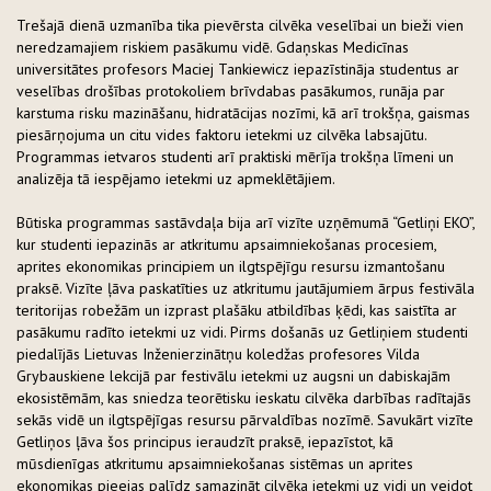
Trešajā dienā uzmanība tika pievērsta cilvēka veselībai un bieži vien
neredzamajiem riskiem pasākumu vidē. Gdaņskas Medicīnas
universitātes profesors Maciej Tankiewicz iepazīstināja studentus ar
veselības drošības protokoliem brīvdabas pasākumos, runāja par
karstuma risku mazināšanu, hidratācijas nozīmi, kā arī trokšņa, gaismas
piesārņojuma un citu vides faktoru ietekmi uz cilvēka labsajūtu.
Programmas ietvaros studenti arī praktiski mērīja trokšņa līmeni un
analizēja tā iespējamo ietekmi uz apmeklētājiem.
Būtiska programmas sastāvdaļa bija arī vizīte uzņēmumā “Getliņi EKO”,
kur studenti iepazinās ar atkritumu apsaimniekošanas procesiem,
aprites ekonomikas principiem un ilgtspējīgu resursu izmantošanu
praksē. Vizīte ļāva paskatīties uz atkritumu jautājumiem ārpus festivāla
teritorijas robežām un izprast plašāku atbildības ķēdi, kas saistīta ar
pasākumu radīto ietekmi uz vidi. Pirms došanās uz Getliņiem studenti
piedalījās Lietuvas Inženierzinātņu koledžas profesores Vilda
Grybauskiene lekcijā par festivālu ietekmi uz augsni un dabiskajām
ekosistēmām, kas sniedza teorētisku ieskatu cilvēka darbības radītajās
sekās vidē un ilgtspējīgas resursu pārvaldības nozīmē. Savukārt vizīte
Getliņos ļāva šos principus ieraudzīt praksē, iepazīstot, kā
mūsdienīgas atkritumu apsaimniekošanas sistēmas un aprites
ekonomikas pieejas palīdz samazināt cilvēka ietekmi uz vidi un veidot