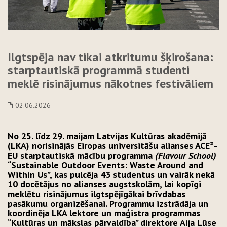
Ilgtspēja nav tikai atkritumu šķirošana:
starptautiskā programmā studenti
meklē risinājumus nākotnes festivāliem
02.06.2026
No 25. līdz 29. maijam Latvijas Kultūras akadēmijā
(LKA) norisinājās Eiropas universitāšu alianses ACE²-
EU starptautiskā mācību programma
(Flavour School)
“Sustainable Outdoor Events: Waste Around and
Within Us”, kas pulcēja 43 studentus un vairāk nekā
10 docētājus no alianses augstskolām, lai kopīgi
meklētu risinājumus ilgtspējīgākai brīvdabas
pasākumu organizēšanai. Programmu izstrādāja un
koordinēja LKA lektore un maģistra programmas
“Kultūras un mākslas pārvaldība” direktore Aija Lūse