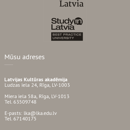
Mūsu adreses
Latvijas Kultūras akadēmija
Ludzas iela 24, Rīga, LV-1003
Miera iela 58a, Rīga, LV-1013
Tel. 63509748
E-pasts: lka@lka.edu.lv
Tel. 67140175