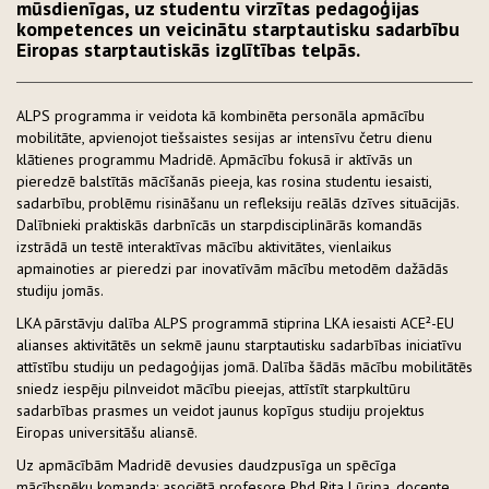
mūsdienīgas, uz studentu virzītas pedagoģijas
kompetences un veicinātu starptautisku sadarbību
Eiropas starptautiskās izglītības telpās.
ALPS programma ir veidota kā kombinēta personāla apmācību
mobilitāte, apvienojot tiešsaistes sesijas ar intensīvu četru dienu
klātienes programmu Madridē. Apmācību fokusā ir aktīvās un
pieredzē balstītās mācīšanās pieeja, kas rosina studentu iesaisti,
sadarbību, problēmu risināšanu un refleksiju reālās dzīves situācijās.
Dalībnieki praktiskās darbnīcās un starpdisciplinārās komandās
izstrādā un testē interaktīvas mācību aktivitātes, vienlaikus
apmainoties ar pieredzi par inovatīvām mācību metodēm dažādās
studiju jomās.
LKA pārstāvju dalība ALPS programmā stiprina LKA iesaisti ACE²-EU
alianses aktivitātēs un sekmē jaunu starptautisku sadarbības iniciatīvu
attīstību studiju un pedagoģijas jomā. Dalība šādās mācību mobilitātēs
sniedz iespēju pilnveidot mācību pieejas, attīstīt starpkultūru
sadarbības prasmes un veidot jaunus kopīgus studiju projektus
Eiropas universitāšu aliansē.
Uz apmācībām Madridē devusies daudzpusīga un spēcīga
mācībspēku komanda: asociētā profesore Phd Rita Lūriņa, docente