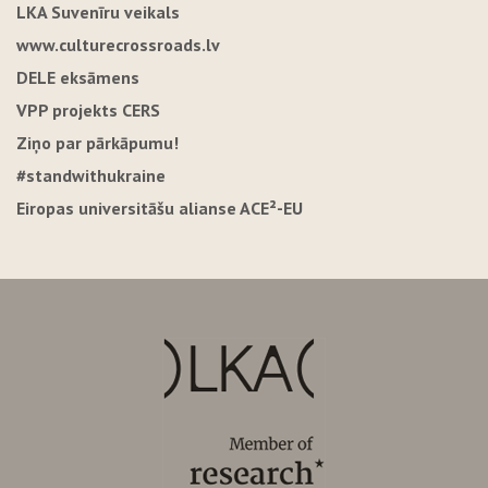
LKA Suvenīru veikals
www.culturecrossroads.lv
DELE eksāmens
VPP projekts CERS
Ziņo par pārkāpumu!
#standwithukraine
Eiropas universitāšu alianse ACE²-EU