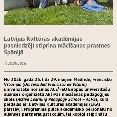
Latvijas Kultūras akadēmijas
pasniedzēji stiprina mācīšanas prasmes
Spānijā
28.05.2026
No 2026. gada 26. līdz 29. maijam Madridē, Francisko
Vitorijas (
Universidad Francisco de Vitoria
)
universitātē norisinās ACE²-EU Eiropas universitāšu
alianses organizētā Aktīvās mācīšanās pedagoģijas
skola (
Active Learning Pedagogy School – ALPS
), kurā
piedalās arī Latvijas Kultūras akadēmijas (LKA)
pārstāvji. Programma pulcē akadēmisko personālu no
alianses partneraugstskolām, lai kopīgi stiprinātu