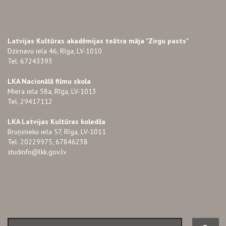
Latvijas Kultūras akadēmijas teātra māja "Zirgu pasts"
Dzirnavu iela 46, Rīga, LV-1010
Tel. 67243393
LKA Nacionālā filmu skola
Miera iela 58a, Rīga, LV-1013
Tel. 29417112
LKA Latvijas Kultūras koledža
Bruņinieku iela 57, Rīga, LV-1011
Tel. 20229975, 67846238
studinfo@lkk.gov.lv