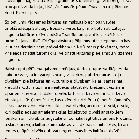
industriju” maģistra apakšprogrammas studente Līga Grīnberga, LKA
asoc.prof. Anda Laķe, LKA „Zinātniskās pētniecības centra” pētniece
dr.art. Baiba Tjarve.
Šo pētījumu Vidzemes kultūras un mākslas biedrības valdes
priekšsēdētāja Solveiga Boicova vērtē, kā pirmo lielo soli Latvijas
reģionu kultūras dzīves lokālo īpatnību un specifikas izpētē, kas
turpmāk ļaus attīstīt līdzīga rakstura pētījumus citos reģionos un kas
kultūras darbiniekiem, pašvaldībām un NVO radīs priekšstatu, kādos
virzienos strādāt turpmāk, lai veicinātu kultūras pieejamību Vidzemes
reģionā.
Raksturojot pētījuma galvenos mērķus, darba grupas vadītāja Anda
Laķe uzsver, ka ir svarīgi izprast, izskaidrot, palīdzēt atrast ceļu
cilvēkiem pie kultūras un kultūrai pie cilvēkiem, kā arī samazināt
viedokļa kultūra uz mani neattiecas statistisko biežumu. „Aiz šiem
cipariem stāv visdažādākie cilvēki: tādi, kuri dzīvo vieni, kuri dzīvo
etniski jauktās ģimenēs, tie, kas dzīvo daudzbērnu ģimenēs, ģimenēs,
kurās nav neviena ekonomiski aktīva cilvēka, arī turīgi cilvēki, cilvēki,
kuri paši piedalās amatiermākslas kolektīvos, cilvēki ar stabiliem
ienākumiem, cilvēki ar augstāku un zemāku izglītības līmeni. Protams,
atšķiras arī viņu kultūras un mākslas vajadzības un intereses, kā arī
iemesli, kāpēc cilvēki grib vai negrib iesaistīties kultūras dzīvē.”