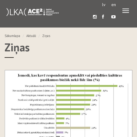
lv
en
Pārslē
navigā
Sākumlapa
Aktuāli
Ziņas
Ziņas