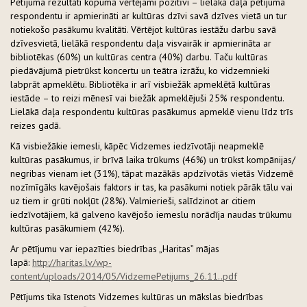
Pētījuma rezultāti kopumā vērtējami pozitīvi – lielākā daļa pētījuma
respondentu ir apmierināti ar kultūras dzīvi savā dzīves vietā un tur
notiekošo pasākumu kvalitāti. Vērtējot kultūras iestāžu darbu savā
dzīvesvietā, lielākā respondentu daļa visvairāk ir apmierināta ar
bibliotēkas (60%) un kultūras centra (40%) darbu. Taču kultūras
piedāvājumā pietrūkst koncertu un teātra izrāžu, ko vidzemnieki
labprāt apmeklētu. Bibliotēka ir arī visbiežāk apmeklētā kultūras
iestāde – to reizi mēnesī vai biežāk apmeklējuši 25% respondentu.
Lielākā daļa respondentu kultūras pasākumus apmeklē vienu līdz trīs
reizes gadā.
Kā visbiežākie iemesli, kāpēc Vidzemes iedzīvotāji neapmeklē
kultūras pasākumus, ir brīvā laika trūkums (46%) un trūkst kompānijas/
negribas vienam iet (31%), tāpat mazākās apdzīvotās vietās Vidzemē
nozīmīgāks kavējošais faktors ir tas, ka pasākumi notiek pārāk tālu vai
uz tiem ir grūti nokļūt (28%). Valmierieši, salīdzinot ar citiem
iedzīvotājiem, kā galveno kavējošo iemeslu norādīja naudas trūkumu
kultūras pasākumiem (42%).
Ar pētījumu var iepazīties biedrības „Haritas” mājas
lapā:
http://haritas.lv/wp-
content/uploads/2014/05/VidzemePetijums_26.11..pdf
Pētījums tika īstenots Vidzemes kultūras un mākslas biedrības