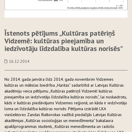
Īstenots pētījums „Kultūras patēriņš
Vidzemē: kultūras pieejamība un
iedzīvotāju līdzdalība kultūras norisēs”
16.12.2014
No 2014. gada janvāra līdz 2014. gada novembrim Vidzemes
kultūras un mākslas biedrība „Haritas” sadarbībā ar Latvijas Kultūras
akadēmiju veica pētījumu „Kultūras patēriņš Vidzemē: kultūras
pieejamība un iedzīvotāju līdzdalība kultūras norisēs”, lai noskaidrotu,
kāds ir kultūras piedāvājums Vidzemes reģionā, un kāda ir iedzīvotāju
loma un līdzdalība kultūras norisēs. Pētījuma izstrādē LKA
vieslektores Zandas Rutkovskas vadībā piedalījās Latvijas Kultūras
akadēmijas „Kultūras socioloģijas un menedžmenta” bakalaura
apakšprogrammas studenti, „Kultūras menedžmenta un radošo