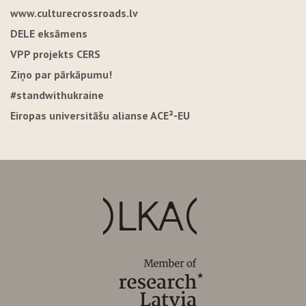
www.culturecrossroads.lv
DELE eksāmens
VPP projekts CERS
Ziņo par pārkāpumu!
#standwithukraine
Eiropas universitāšu alianse ACE²-EU