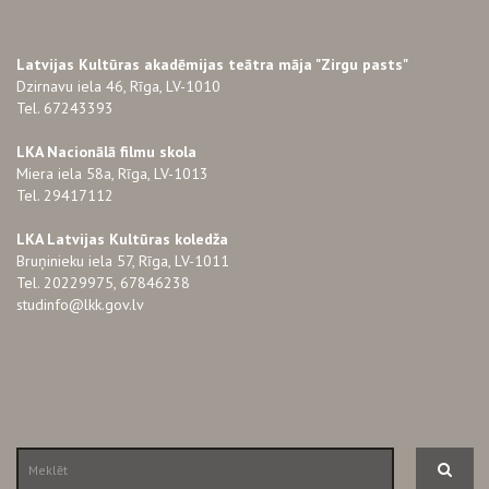
Latvijas Kultūras akadēmijas teātra māja "Zirgu pasts"
Dzirnavu iela 46, Rīga, LV-1010
Tel. 67243393
LKA Nacionālā filmu skola
Miera iela 58a, Rīga, LV-1013
Tel. 29417112
LKA Latvijas Kultūras koledža
Bruņinieku iela 57, Rīga, LV-1011
Tel. 20229975, 67846238
studinfo@lkk.gov.lv