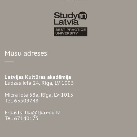
Mūsu adreses
Latvijas Kultūras akadēmija
Ludzas iela 24, Rīga, LV-1003
Miera iela 58a, Rīga, LV-1013
Tel. 63509748
E-pasts: lka@lka.edu.lv
Tel. 67140175