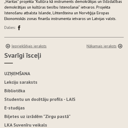
„Haritas” projekta “Kultūra kā instruments demokrātijas un līdzdalības
demokrātijas un kultūras tiesību īstenošanai” ietvaros. Projekta
īstenošanu atbalsta Islande, Lihtenšteina un Norvēģija Eiropas
Ekonomiskās zonas finanšu instrumenta ietvaros un Latvijas valsts.
Dalies:
Iepriekšējais ieraksts
Nākamais ieraksts
Svarīgi īsceļi
UZŅEMŠANA
Lekciju saraksts
Bibliotēka
Studentu un docētāju profils - LAIS
E-studijas
Biļetes uz izrādēm "Zirgu pastā"
LKA Suvenīru veikals