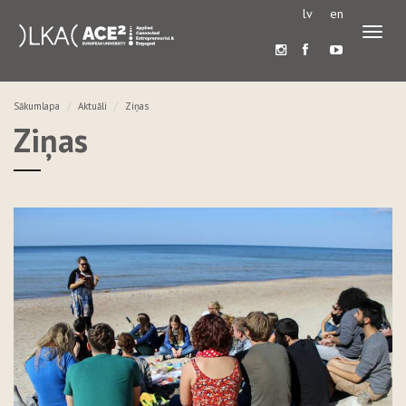
lv
en
Pārslē
navigā
Sākumlapa
Aktuāli
Ziņas
Ziņas