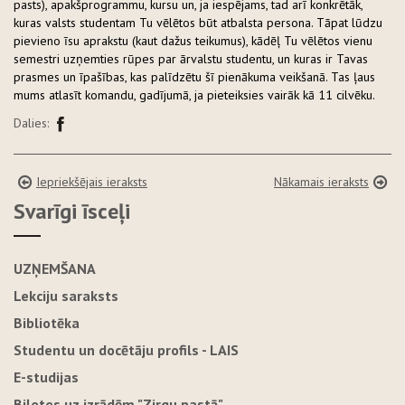
pasts), apakšprogrammu, kursu un, ja iespējams, tad arī konkrētāk,
kuras valsts studentam Tu vēlētos būt atbalsta persona. Tāpat lūdzu
pievieno īsu aprakstu (kaut dažus teikumus), kādēļ Tu vēlētos vienu
semestri uzņemties rūpes par ārvalstu studentu, un kuras ir Tavas
prasmes un īpašības, kas palīdzētu šī pienākuma veikšanā. Tas ļaus
mums atlasīt komandu, gadījumā, ja pieteiksies vairāk kā 11 cilvēku.
Dalies:
Iepriekšējais ieraksts
Nākamais ieraksts
Svarīgi īsceļi
UZŅEMŠANA
Lekciju saraksts
Bibliotēka
Studentu un docētāju profils - LAIS
E-studijas
Biļetes uz izrādēm "Zirgu pastā"