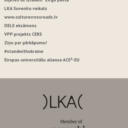
LKA Suvenīru veikals
www.culturecrossroads.lv
DELE eksāmens
VPP projekts CERS
Ziņo par pārkāpumu!
#standwithukraine
Eiropas universitāšu alianse ACE²-EU