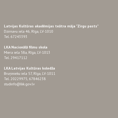
Latvijas Kultūras akadēmijas teātra māja "Zirgu pasts"
Dzirnavu iela 46, Rīga, LV-1010
Tel. 67243393
LKA Nacionālā filmu skola
Miera iela 58a, Rīga, LV-1013
Tel. 29417112
LKA Latvijas Kultūras koledža
Bruņinieku iela 57, Rīga, LV-1011
Tel. 20229975, 67846238
studinfo@lkk.gov.lv