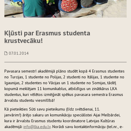
Kļūsti par Erasmus studenta
krustvecāku!
07.01.2014
Pavasara semestrī akadēmijā plāno studēt kopā 4 Erasmus studentes
no Turcijas, 1 studente no Polijas, 2 studenti no Itālijas, 1 studente no
Igaunijas, 2 studentes no Vācijas un 1 studente no Somijas, tādēļ
kopumā meklējam 11 komunikablus, atbildīgus un zinātkārus LKA
studentus, kuri vēlētos izmēģināt spēkus pavasara semestra Erasmus
ārvalstu studentu viesmīlībā!
Kā pieteikties Sūti savu pieteikumu (līdz svētdienai, 11.
janvārim!) ārējo sakaru un komunikāciju speciālistei Aijai Melbārdei,
kura ir ārvalstu Erasmus studentu koordinatore Latvijas Kultūras
akadēmijā:
info@lka.edu.lv
. Norādi savu kontaktinformāciju (tel.nr., e-