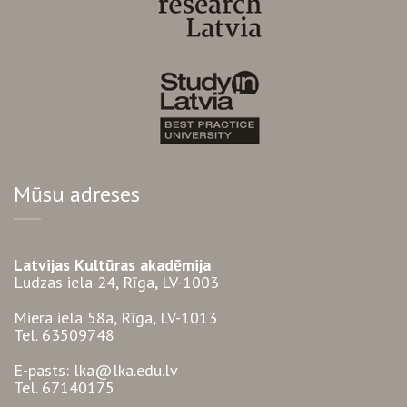
Mūsu adreses
Latvijas Kultūras akadēmija
Ludzas iela 24, Rīga, LV-1003
Miera iela 58a, Rīga, LV-1013
Tel. 63509748
E-pasts: lka@lka.edu.lv
Tel. 67140175