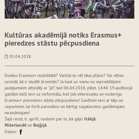
Kultūras akadēmijā notiks Erasmus+
pieredzes stāstu pēcpusdiena
05.04.2018
Dodies Erasmus+ mobilitātē? Varbūt to vēl tikai plāno? Vai vēlies
uzzināt, kā ir studēt ārzemēs? Ja kaut uz vienu no iepriekšējiem
jautājumiem atbildēji ar "jā!", tad 06.04.2018. plkst. 14:40 19.auditorijā
gaidām tieši tevi uz neformālu, bet ļoti interesantu un noderīgu
Erasmus+ pieredzes stāstu pēcpusdienu! Gaidīsim tevi ar tēju un
cepumiem, lai forši parunātos un kārtīgi sagatavotos gaidāmajam
nezināmajam!
Šajā reizē, 6. aprīlī, runāsim par to, kā gājis
Itālijā
,
Nīderlandē
un
Beļģijā
.
Dalies: