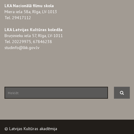
LKA Nacionālā filmu skola
Miera iela 58a, Rīga, LV-1013
Tel. 29417112
LKA Latvijas Kultūras koledža
Bruņinieku iela 57, Rīga, LV-1011
Tel. 20229975, 67846238
studinfo@lkk.gov.lv
© Latvijas Kultūras akadēmija