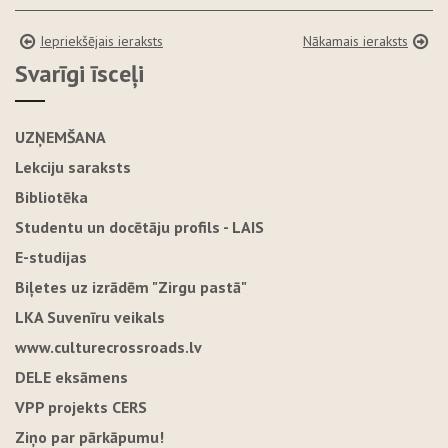
Iepriekšējais ieraksts
Nākamais ieraksts
Svarīgi īsceļi
UZŅEMŠANA
Lekciju saraksts
Bibliotēka
Studentu un docētāju profils - LAIS
E-studijas
Biļetes uz izrādēm "Zirgu pastā"
LKA Suvenīru veikals
www.culturecrossroads.lv
DELE eksāmens
VPP projekts CERS
Ziņo par pārkāpumu!