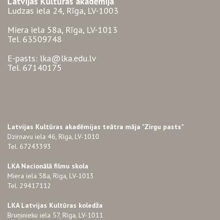
Latvijas Kultūras akadēmija
Ludzas iela 24, Rīga, LV-1003
Miera iela 58a, Rīga, LV-1013
Tel. 63509748
E-pasts: lka@lka.edu.lv
Tel. 67140175
Latvijas Kultūras akadēmijas teātra māja "Zirgu pasts"
Dzirnavu iela 46, Rīga, LV-1010
Tel. 67243393
LKA Nacionālā filmu skola
Miera iela 58a, Rīga, LV-1013
Tel. 29417112
LKA Latvijas Kultūras koledža
Bruņinieku iela 57, Rīga, LV-1011