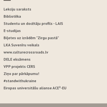
Lekciju saraksts
Bibliotēka
Studentu un docētāju profils - LAIS
E-studijas
Biļetes uz izrādēm "Zirgu pastā"
LKA Suvenīru veikals
www.culturecrossroads.lv
DELE eksāmens
VPP projekts CERS
Ziņo par pārkāpumu!
#standwithukraine
Eiropas universitāšu alianse ACE²-EU