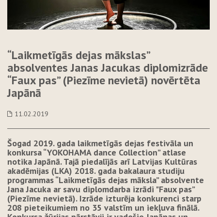
“Laikmetīgās dejas mākslas”
absolventes Janas Jacukas diplomizrāde
“Faux pas” (Piezīme nevietā) novērtēta
Japānā
11.02.2019
Šogad 2019. gada laikmetīgās dejas festivāla un
konkursa “YOKOHAMA dance Collection” atlase
notika Japānā. Tajā piedalījās arī Latvijas Kultūras
akadēmijas (LKA) 2018. gada bakalaura studiju
programmas “Laikmetīgās dejas māksla” absolvente
Jana Jacuka ar savu diplomdarba izrādi "Faux pas”
(Piezīme nevietā). Izrāde izturēja konkurenci starp
208 pieteikumiem no 35 valstīm un iekļuva finālā.
Konkursa žūrijas pārstāvji ir vadošie Japānas un