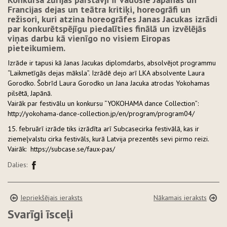
Francijas dejas un teātra kritiķi, horeogrāfi un
režisori, kuri atzina horeogrāfes Janas Jacukas izrādi
par konkurētspējīgu piedalīties finālā un izvēlējās
viņas darbu kā vienīgo no visiem Eiropas
pieteikumiem.
Izrāde ir tapusi kā Janas Jacukas diplomdarbs, absolvējot programmu
“Laikmetīgās dejas māksla”. Izrādē dejo arī LKA absolvente Laura
Gorodko. Šobrīd Laura Gorodko un Jana Jacuka atrodas Yokohamas
pilsētā, Japānā.
Vairāk par festivālu un konkursu “YOKOHAMA dance Collection”:
http://yokohama-dance-collection.jp/en/program/program04/
15. februārī izrāde tiks izrādīta arī Subcasecirka festivālā, kas ir
ziemeļvalstu cirka festivāls, kurā Latvija prezentēs sevi pirmo reizi.
Vairāk: https://subcase.se/faux-pas/
Dalies:
Iepriekšējais ieraksts
Nākamais ieraksts
Svarīgi īsceļi