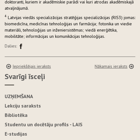
doktoranti, kuriem ir akadēmiskie parādi vai kuri atrodas akadēmiskajā
atvaļinājumā.
4
Latvijas viedās specializācijas stratēģijas specializācijas (RIS3) jomas:
biomedicīna, medicīnas tehnoloģijas un farmācija; fotonika un viedie
materiāli, tehnoloģijas un inženiersistēmas; viedā enerģētika,
mobilitāte; informācijas un komunikācijas tehnoloģijas.
Dalies:
Iepriekšējais ieraksts
Nākamais ieraksts
Svarīgi īsceļi
UZŅEMŠANA
Lekciju saraksts
Bibliotēka
Studentu un docētāju profils - LAIS
E-studijas