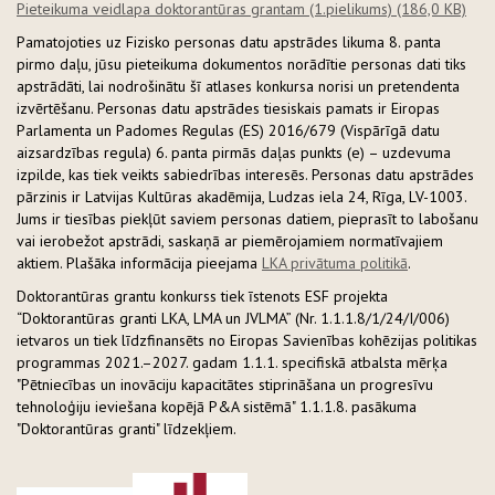
Pieteikuma veidlapa doktorantūras grantam (1.pielikums)
(186,0 KB)
Pamatojoties uz Fizisko personas datu apstrādes likuma 8. panta
pirmo daļu, jūsu pieteikuma dokumentos norādītie personas dati tiks
apstrādāti, lai nodrošinātu šī atlases konkursa norisi un pretendenta
izvērtēšanu. Personas datu apstrādes tiesiskais pamats ir Eiropas
Parlamenta un Padomes Regulas (ES) 2016/679 (Vispārīgā datu
aizsardzības regula) 6. panta pirmās daļas punkts (e) – uzdevuma
izpilde, kas tiek veikts sabiedrības interesēs. Personas datu apstrādes
pārzinis ir Latvijas Kultūras akadēmija, Ludzas iela 24, Rīga, LV-1003.
Jums ir tiesības piekļūt saviem personas datiem, pieprasīt to labošanu
vai ierobežot apstrādi, saskaņā ar piemērojamiem normatīvajiem
aktiem. Plašāka informācija pieejama
LKA privātuma politikā
.
Doktorantūras grantu konkurss tiek īstenots ESF projekta
“Doktorantūras granti LKA, LMA un JVLMA” (Nr. 1.1.1.8/1/24/I/006)
ietvaros un tiek līdzfinansēts no Eiropas Savienības kohēzijas politikas
programmas 2021.–2027. gadam 1.1.1. specifiskā atbalsta mērķa
"Pētniecības un inovāciju kapacitātes stiprināšana un progresīvu
tehnoloģiju ieviešana kopējā P&A sistēmā" 1.1.1.8. pasākuma
"Doktorantūras granti" līdzekļiem.