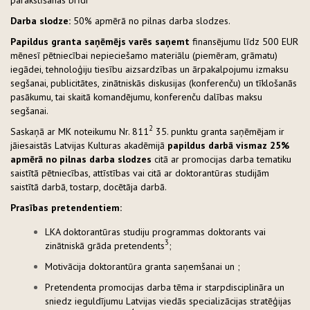
Darba slodze:
50% apmērā no pilnas darba slodzes.
Papildus granta saņēmējs varēs saņemt
finansējumu līdz 500 EUR
mēnesī pētniecībai nepieciešamo materiālu (piemēram, grāmatu)
iegādei, tehnoloģiju tiesību aizsardzības un ārpakalpojumu izmaksu
segšanai, publicitātes, zinātniskās diskusijas (konferenču) un tīklošanās
pasākumu, tai skaitā komandējumu, konferenču dalības maksu
segšanai.
2
Saskaņā ar MK noteikumu Nr. 811
35. punktu granta saņēmējam ir
jāiesaistās Latvijas Kulturas akadēmijā
papildus darbā vismaz 25%
apmērā no pilnas darba slodzes
citā ar promocijas darba tematiku
saistītā pētniecības, attīstības vai citā ar doktorantūras studijām
saistītā darbā, tostarp, docētāja darbā.
Prasības pretendentiem:
LKA doktorantūras studiju programmas doktorants vai
3
zinātniskā grāda pretendents
;
Motivācija doktorantūra granta saņemšanai un ;
Pretendenta promocijas darba tēma ir starpdisciplināra un
sniedz ieguldījumu Latvijas viedās specializācijas stratēģijas