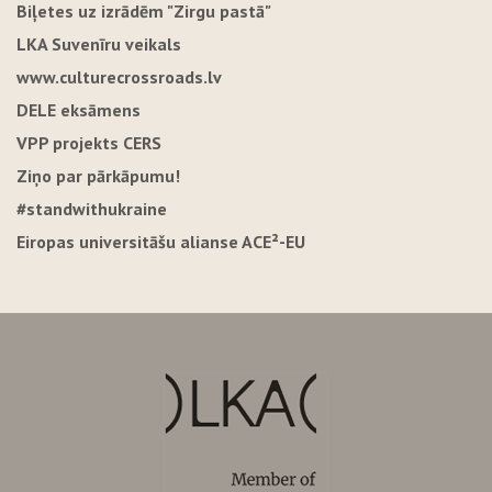
Biļetes uz izrādēm "Zirgu pastā"
LKA Suvenīru veikals
www.culturecrossroads.lv
DELE eksāmens
VPP projekts CERS
Ziņo par pārkāpumu!
#standwithukraine
Eiropas universitāšu alianse ACE²-EU