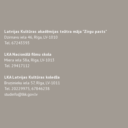
Latvijas Kultūras akadēmijas teātra māja "Zirgu pasts"
Dzirnavu iela 46, Rīga, LV-1010
Tel. 67243393
LKA Nacionālā filmu skola
Miera iela 58a, Rīga, LV-1013
Tel. 29417112
LKA Latvijas Kultūras koledža
Bruņinieku iela 57, Rīga, LV-1011
Tel. 20229975, 67846238
studinfo@lkk.gov.lv