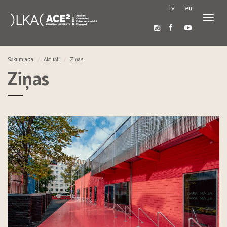
lv
en
Pārslē
navigā
Sākumlapa
Aktuāli
Ziņas
Ziņas