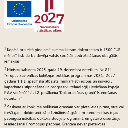
1
Kopējā projektā pieejamā summa katram doktorantam ir 1300 EUR
mēnesī, t.sk. darba devēja valsts sociālās apdrošināšanas obligātās
iemaksas.
2
Ministru kabineta 2023. gada 19. decembra noteikumi Nr. 811
“Eiropas Savienības kohēzijas politikas programmas 2021.–2027.
gadam 1.1.1. specifiskā atbalsta mērķa "Pētniecības un inovāciju
kapacitātes stiprināšana un progresīvu tehnoloģiju ieviešana kopējā
P&A sistēmā" 1.1.1.8. pasākuma "Doktorantūras granti" īstenošanas
noteikumi”
3
Saskaņā ar konkursa nolikumu grantam var pieteikties pirmā, otrā vai
trešā gada doktoranti, kā arī zinātniskā grāda pretendenti, kas ir jau
pabeiguši mācības doktora studiju programmā, un gatavo disertāciju
iesniegšanai Promocijas padomē. Grantam nevar pieteikties