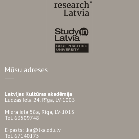
Mūsu adreses
Latvijas Kultūras akadēmija
Ludzas iela 24, Rīga, LV-1003
Miera iela 58a, Rīga, LV-1013
Tel. 63509748
E-pasts: lka@lka.edu.lv
Tel. 67140175