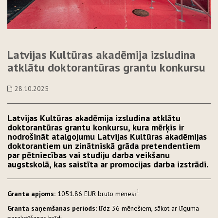
Latvijas Kultūras akadēmija izsludina
atklātu doktorantūras grantu konkursu
28.10.2025
Latvijas Kultūras akadēmija izsludina atklātu
doktorantūras grantu konkursu, kura mērķis ir
nodrošināt atalgojumu Latvijas Kultūras akadēmijas
doktorantiem un zinātniskā grāda pretendentiem
par pētniecības vai studiju darba veikšanu
augstskolā, kas saistīta ar promocijas darba izstrādi.
1
Granta apjoms:
1051.86 EUR bruto mēnesī
Granta saņemšanas periods:
līdz 36 mēnešiem, sākot ar līguma
parakstīšanas brīdi