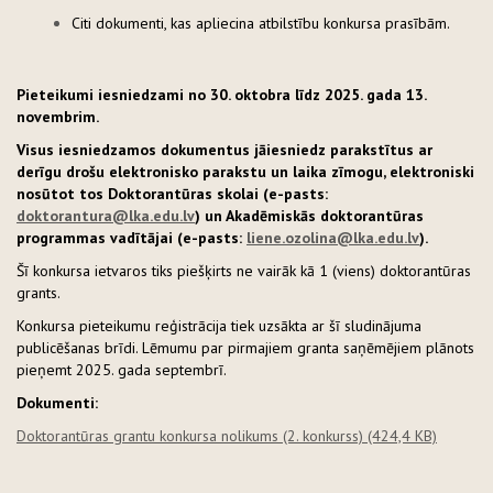
Citi dokumenti, kas apliecina atbilstību konkursa prasībām.
Pieteikumi iesniedzami no 30. oktobra līdz 2025. gada 13.
novembrim.
Visus iesniedzamos dokumentus jāiesniedz parakstītus ar
derīgu drošu elektronisko parakstu un laika zīmogu, elektroniski
nosūtot tos Doktorantūras skolai (e-pasts:
doktorantura@lka.edu.lv
) un Akadēmiskās doktorantūras
programmas vadītājai (e-pasts:
liene.ozolina@lka.edu.lv
).
Šī konkursa ietvaros tiks piešķirts ne vairāk kā 1 (viens) doktorantūras
grants.
Konkursa pieteikumu reģistrācija tiek uzsākta ar šī sludinājuma
publicēšanas brīdi. Lēmumu par pirmajiem granta saņēmējiem plānots
pieņemt 2025. gada septembrī.
Dokumenti:
Doktorantūras grantu konkursa nolikums (2. konkurss)
(424,4 KB)