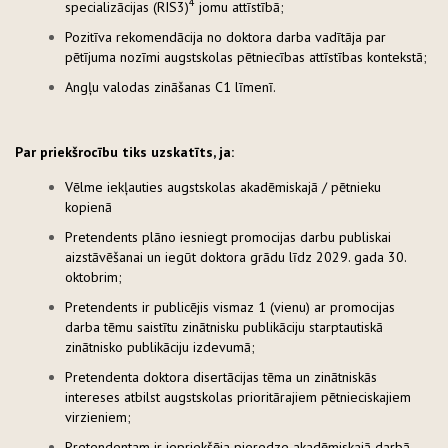
4
specializācijas (RIS3)
jomu attīstībā;
Pozitīva rekomendācija no doktora darba vadītāja par
pētījuma nozīmi augstskolas pētniecības attīstības kontekstā;
Angļu valodas zināšanas C1 līmenī.
Par priekšrocību tiks uzskatīts, ja:
Vēlme iekļauties augstskolas akadēmiskajā / pētnieku
kopienā
Pretendents plāno iesniegt promocijas darbu publiskai
aizstāvēšanai un iegūt doktora grādu līdz 2029. gada 30.
oktobrim;
Pretendents ir publicējis vismaz 1 (vienu) ar promocijas
darba tēmu saistītu zinātnisku publikāciju starptautiskā
zinātnisko publikāciju izdevumā;
Pretendenta doktora disertācijas tēma un zinātniskās
intereses atbilst augstskolas prioritārajiem pētnieciskajiem
virzieniem;
Pretendentam ir iepriekšēja pieredze akadēmiskajā darbā.