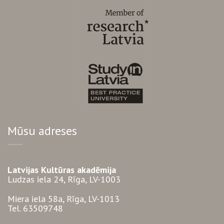
Mūsu adreses
Latvijas Kultūras akadēmija
Ludzas iela 24, Rīga, LV-1003
Miera iela 58a, Rīga, LV-1013
Tel. 63509748