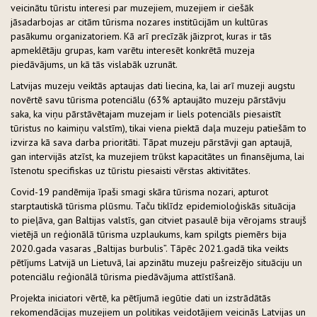
veicinātu tūristu interesi par muzejiem, muzejiem ir ciešāk
jāsadarbojas ar citām tūrisma nozares institūcijām un kultūras
pasākumu organizatoriem. Kā arī precīzāk jāizprot, kuras ir tās
apmeklētāju grupas, kam varētu interesēt konkrētā muzeja
piedāvājums, un kā tās vislabāk uzrunāt.
Latvijas muzeju veiktās aptaujas dati liecina, ka, lai arī muzeji augstu
novērtē savu tūrisma potenciālu (63% aptaujāto muzeju pārstāvju
saka, ka viņu pārstāvētajam muzejam ir liels potenciāls piesaistīt
tūristus no kaimiņu valstīm), tikai viena piektā daļa muzeju patiešām to
izvirza kā sava darba prioritāti. Tāpat muzeju pārstāvji gan aptaujā,
gan intervijās atzīst, ka muzejiem trūkst kapacitātes un finansējuma, lai
īstenotu specifiskas uz tūristu piesaisti vērstas aktivitātes.
Covid-19 pandēmija īpaši smagi skāra tūrisma nozari, apturot
starptautiskā tūrisma plūsmu. Taču tiklīdz epidemioloģiskās situācija
to pieļāva, gan Baltijas valstīs, gan citviet pasaulē bija vērojams straujš
vietējā un reģionālā tūrisma uzplaukums, kam spilgts piemērs bija
2020.gada vasaras „Baltijas burbulis”. Tāpēc 2021.gadā tika veikts
pētījums Latvijā un Lietuvā, lai apzinātu muzeju pašreizējo situāciju un
potenciālu reģionālā tūrisma piedāvājuma attīstīšanā.
Projekta iniciatori vērtē, ka pētījumā iegūtie dati un izstrādātās
rekomendācijas muzejiem un politikas veidotājiem veicinās Latvijas un