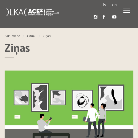
lv
en
Pārslē
navigā
Sākumlapa
Aktuāli
Ziņas
Ziņas