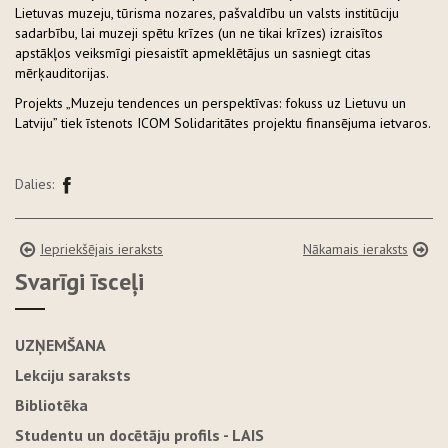
Lietuvas muzeju, tūrisma nozares, pašvaldību un valsts institūciju
sadarbību, lai muzeji spētu krīzes (un ne tikai krīzes) izraisītos
apstākļos veiksmīgi piesaistīt apmeklētājus un sasniegt citas
mērķauditorijas.
Projekts „Muzeju tendences un perspektīvas: fokuss uz Lietuvu un
Latviju” tiek īstenots ICOM Solidaritātes projektu finansējuma ietvaros.
Dalies:
Iepriekšējais ieraksts
Nākamais ieraksts
Svarīgi īsceļi
UZŅEMŠANA
Lekciju saraksts
Bibliotēka
Studentu un docētāju profils - LAIS