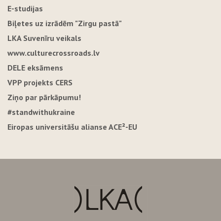
E-studijas
Biļetes uz izrādēm "Zirgu pastā"
LKA Suvenīru veikals
www.culturecrossroads.lv
DELE eksāmens
VPP projekts CERS
Ziņo par pārkāpumu!
#standwithukraine
Eiropas universitāšu alianse ACE²-EU