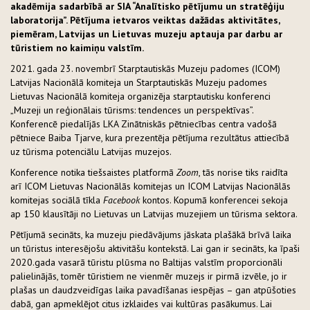
akadēmija sadarbībā ar SIA “Analītisko pētījumu un stratēģiju
laboratorija”. Pētījuma ietvaros veiktas dažādas aktivitātes,
piemēram, Latvijas un Lietuvas muzeju aptauja par darbu ar
tūristiem no kaimiņu valstīm.
2021. gada 23. novembrī Starptautiskās Muzeju padomes (ICOM)
Latvijas Nacionālā komiteja un Starptautiskās Muzeju padomes
Lietuvas Nacionālā komiteja organizēja starptautisku konferenci
„Muzeji un reģionālais tūrisms: tendences un perspektīvas”.
Konferencē piedalījās LKA Zinātniskās pētniecības centra vadošā
pētniece Baiba Tjarve, kura prezentēja pētījuma rezultātus attiecībā
uz tūrisma potenciālu Latvijas muzejos.
Konference notika tiešsaistes platformā
Zoom
, tās norise tiks raidīta
arī ICOM Lietuvas Nacionālās komitejas un ICOM Latvijas Nacionālās
komitejas sociālā tīkla
Facebook
kontos. Kopumā konferencei sekoja
ap 150 klausītāji no Lietuvas un Latvijas muzejiem un tūrisma sektora.
Pētījumā secināts, ka muzeju piedāvājums jāskata plašākā brīvā laika
un tūristus interesējošu aktivitāšu kontekstā. Lai gan ir secināts, ka īpaši
2020.gada vasarā tūristu plūsma no Baltijas valstīm proporcionāli
palielinājās, tomēr tūristiem ne vienmēr muzejs ir pirmā izvēle, jo ir
plašas un daudzveidīgas laika pavadīšanas iespējas – gan atpūšoties
dabā, gan apmeklējot citus izklaides vai kultūras pasākumus. Lai