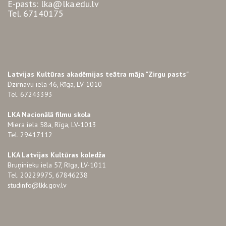
E-pasts: lka@lka.edu.lv
Tel. 67140175
Latvijas Kultūras akadēmijas teātra māja "Zirgu pasts"
Dzirnavu iela 46, Rīga, LV-1010
Tel. 67243393
LKA Nacionālā filmu skola
Miera iela 58a, Rīga, LV-1013
Tel. 29417112
LKA Latvijas Kultūras koledža
Bruņinieku iela 57, Rīga, LV-1011
Tel. 20229975, 67846238
studinfo@lkk.gov.lv