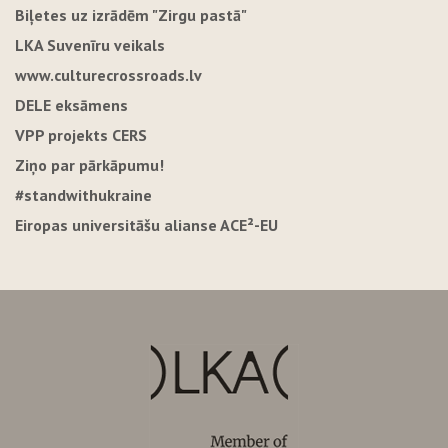
Biļetes uz izrādēm "Zirgu pastā"
LKA Suvenīru veikals
www.culturecrossroads.lv
DELE eksāmens
VPP projekts CERS
Ziņo par pārkāpumu!
#standwithukraine
Eiropas universitāšu alianse ACE²-EU