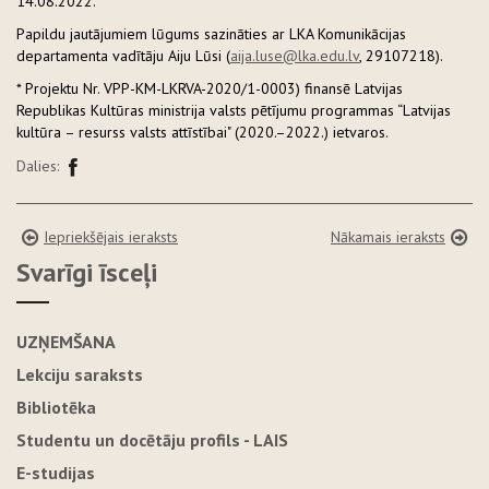
14.08.2022.
Papildu jautājumiem lūgums sazināties ar LKA Komunikācijas
departamenta vadītāju Aiju Lūsi (
aija.luse@lka.edu.lv
, 29107218).
* Projektu Nr. VPP-KM-LKRVA-2020/1-0003) finansē Latvijas
Republikas Kultūras ministrija valsts pētījumu programmas “Latvijas
kultūra – resurss valsts attīstībai" (2020.–2022.) ietvaros.
Dalies:
Iepriekšējais ieraksts
Nākamais ieraksts
Svarīgi īsceļi
UZŅEMŠANA
Lekciju saraksts
Bibliotēka
Studentu un docētāju profils - LAIS
E-studijas