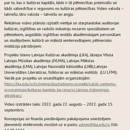
par to, kas ir kultūras kapitāls, kāds ir tā pētniecības potenciāls un
kāds sabiedrībai ir ieguvums no kultūras pētniecības. Video valoda –
latviešu, titru valoda – latviešu un angļu.
Reklāmas video plānots izplatīt vietējai un starptautiskai auditorijai:
kultūras, izglītības un radošo industriju nozares speciālistiem un
pētniekiem, augstākās izglītības iestāžu akadēmiskajam personālam
un studējošiem, kultūrā un mākslā ieinteresētajiem, pētniecisko
institūciju pārstāvjiem.
Projektu īsteno Latvijas Kultūras akadēmija (LKA), Jāzepa Vītola
Latvijas Mūzikas akadēmija (JVLMA), Latvijas Mākslas
akadēmija (LMA), Latvijas Nacionālā bibliotēka (LNB),Latvijas
Universitātes Literatūras, folkloras un mākslas institūts (LU LFMI).
Vairāk par projektu un iesaistītajām organizācijām:
https://lka.edu.lv/lv/petnieciba/petijumu-projekti/valsts-petijumu-
programmas/kulturas-kapitals-ka-resurss-latvijas-ilgtspejigai-
attistibaic/
.
Video izstrādes laiks: 2022. gada 22. augusts – 2022. gada 15.
septembris.
Koncepcijas un finanšu piedāvājums pakalpojuma sniedzējiem
jāiesniedz elektroniski, nosūtot uz e-pastu:
admin@lka.edu.lv
, līdz