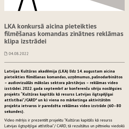
LKA konkursā aicina pieteikties
filmēšanas komandas zinātnes reklāmas
klipa izstrādei
04.08.2022
Latvijas Kultūras akadēmija (LKA) līdz 14. augustam aicina
pieteikties filmēšanas komandas, uzņēmumus, pašnodarbinātos
– audiovizuālās mākslas sektora pārstāvjus – reklāmas video
izstrādei. 2022. gada septembrī ar konferenču sēriju noslēgsies
projekts “Kultūras kapitāls kā resurss Latvijas ilgtspējīgai
attīstībai”/CARD* un k
ā
viena no mārketinga aktivitātēm
projekta ietvaros ir paredzēta reklāmas video izstrāde (60–80
sekundes).
Video mērķis ir prezentēt projektu “Kultūras kapitāls kā resurss
Latvijas ilgtspējīgai attīstībai”/ CARD, tā rezultātus un pētnieku viedokli