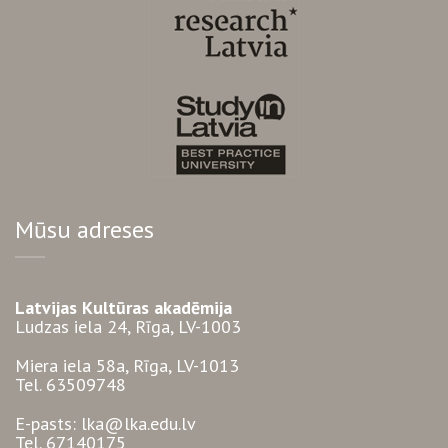
Mūsu adreses
Latvijas Kultūras akadēmija
Ludzas iela 24, Rīga, LV-1003
Miera iela 58a, Rīga, LV-1013
Tel. 63509748
E-pasts: lka@lka.edu.lv
Tel. 67140175