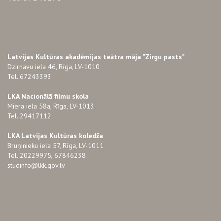
Latvijas Kultūras akadēmijas teātra māja "Zirgu pasts"
Dzirnavu iela 46, Rīga, LV-1010
Tel. 67243393
LKA Nacionālā filmu skola
Miera iela 58a, Rīga, LV-1013
Tel. 29417112
LKA Latvijas Kultūras koledža
Bruņinieku iela 57, Rīga, LV-1011
Tel. 20229975, 67846238
studinfo@lkk.gov.lv