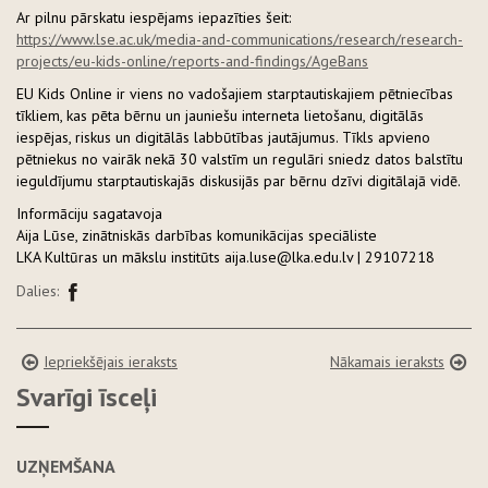
Ar pilnu pārskatu iespējams iepazīties šeit:
https://www.lse.ac.uk/media-and-communications/research/research-
projects/eu-kids-online/reports-and-findings/AgeBans
EU Kids Online ir viens no vadošajiem starptautiskajiem pētniecības
tīkliem, kas pēta bērnu un jauniešu interneta lietošanu, digitālās
iespējas, riskus un digitālās labbūtības jautājumus. Tīkls apvieno
pētniekus no vairāk nekā 30 valstīm un regulāri sniedz datos balstītu
ieguldījumu starptautiskajās diskusijās par bērnu dzīvi digitālajā vidē.
Informāciju sagatavoja
Aija Lūse, zinātniskās darbības komunikācijas speciāliste
LKA Kultūras un mākslu institūts aija.luse@lka.edu.lv | 29107218
Dalies:
Iepriekšējais ieraksts
Nākamais ieraksts
Svarīgi īsceļi
UZŅEMŠANA