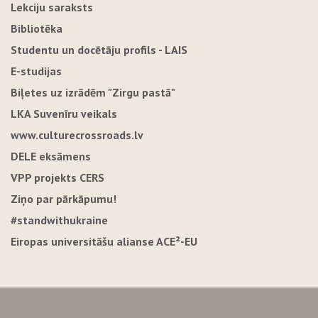
Lekciju saraksts
Bibliotēka
Studentu un docētāju profils - LAIS
E-studijas
Biļetes uz izrādēm "Zirgu pastā"
LKA Suvenīru veikals
www.culturecrossroads.lv
DELE eksāmens
VPP projekts CERS
Ziņo par pārkāpumu!
#standwithukraine
Eiropas universitāšu alianse ACE²-EU