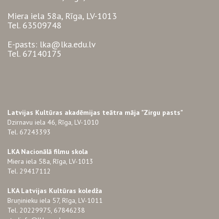
Miera iela 58a, Rīga, LV-1013
Tel. 63509748
E-pasts: lka@lka.edu.lv
Tel. 67140175
Latvijas Kultūras akadēmijas teātra māja "Zirgu pasts"
Dzirnavu iela 46, Rīga, LV-1010
Tel. 67243393
LKA Nacionālā filmu skola
Miera iela 58a, Rīga, LV-1013
Tel. 29417112
LKA Latvijas Kultūras koledža
Bruņinieku iela 57, Rīga, LV-1011
Tel. 20229975, 67846238