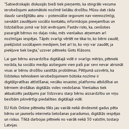
"Sabiedriskajās diskusijās bieži tiek pieņemts, ka stingrāki vecuma
ierobežojumi automātiski nozīmē lielāku drošību. Mūsu dati rāda
daudz sarežģītāku ainu – potenciālie ieguvumi nav viennozīmīgi,
savukārt zaudējumi sociālo kontaktu, informācijas pieejamības un
līdzdalības jomā var būt ievērojami. Pastāv risks, ka, cenšoties
pasargāt bērnus no daļas risku, mēs vienlaikus atņemam arī
nozīmīgas iespējas. Tāpēc svarīgi vērtēt ne tikai to, ko bērni zaudē,
piekļūstot sociālajiem medijiem, bet arī to, ko viņi var zaudēt, ja
piekļuve tiek liegta," uzsver pētnieks Gints Klāsons.
Lai gan bērnu aizsardzība digitālajā vidē ir svarīgs mērķis, pētnieki
norāda, ka sociālo mediju aizliegumi vien paši par sevi nevar atrisināt
visas ar bērnu drošību saistītās problēmas. Pētījumā uzsvērts, ka
līdztekus tehniskiem ierobežojumiem būtiska nozīme ir
digitālpratības attīstīšanai, vecāku iesaistei, platformu atbildībai un
bērniem drošākas digitālās vides veidošanai. Vienlaikus tiek
aktualizēts jautājums par līdzsvaru starp bērnu aizsardzību un viņu
tiesībām pilnvērtīgi piedalīties digitālajā vidē.
EU Kids Online pētnieku tīkls jau vairāk nekā divdesmit gadus pēta
bērnu un jauniešu interneta lietošanas paradumus, digitālās iespējas
un riskus. Tīklā darbojas pētnieki no vairāk nekā 30 valstīm, tostarp
Latvijas.