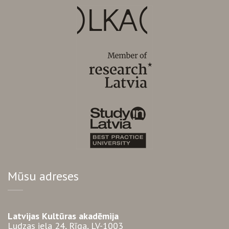
Mūsu adreses
Latvijas Kultūras akadēmija
Ludzas iela 24, Rīga, LV-1003