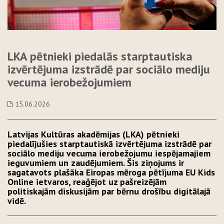
LKA pētnieki piedalās starptautiska
izvērtējuma izstrādē par sociālo mediju
vecuma ierobežojumiem
15.06.2026
Latvijas Kultūras akadēmijas (LKA) pētnieki
piedalījušies starptautiskā izvērtējuma izstrādē par
sociālo mediju vecuma ierobežojumu iespējamajiem
ieguvumiem un zaudējumiem. Šis ziņojums ir
sagatavots plašāka Eiropas mēroga pētījuma EU Kids
Online ietvaros, reaģējot uz pašreizējām
politiskajām diskusijām par bērnu drošību digitālajā
vidē.