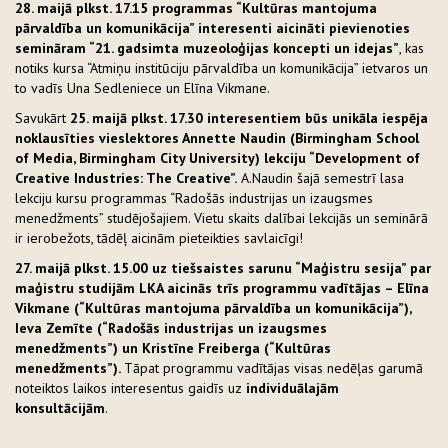
28. maijā plkst. 17.15 programmas “Kultūras mantojuma
pārvaldība un komunikācija” interesenti aicināti pievienoties
semināram “21. gadsimta muzeoloģijas koncepti un idejas”
, kas
notiks kursa “Atmiņu institūciju pārvaldība un komunikācija” ietvaros un
to vadīs Una Sedleniece un Elīna Vikmane.
Savukārt
25. maijā plkst. 17.30 interesentiem būs unikāla iespēja
noklausīties vieslektores Annette Naudin (Birmingham School
of Media, Birmingham City University) lekciju “Development of
Creative Industries: The Creative”.
A.Naudin šajā semestrī lasa
lekciju kursu programmas “Radošās industrijas un izaugsmes
menedžments” studējošajiem. Vietu skaits dalībai lekcijās un seminārā
ir ierobežots, tādēļ aicinām pieteikties savlaicīgi!
27. maijā plkst. 15.00 uz tiešsaistes sarunu “Maģistru sesija” par
maģistru studijām LKA aicinās trīs programmu vadītājas – Elīna
Vikmane (“Kultūras mantojuma pārvaldība un komunikācija”),
Ieva Zemīte (“Radošās industrijas un izaugsmes
menedžments”) un Kristīne Freiberga (“Kultūras
menedžments”).
Tāpat programmu vadītājas visas nedēļas garumā
noteiktos laikos interesentus gaidīs uz
individuālajām
konsultācijām
.