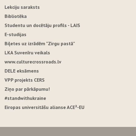
Lekciju saraksts
Bibliotēka
Studentu un docētāju profils - LAIS
E-studijas
Biļetes uz izrādēm "Zirgu pastā"
LKA Suvenīru veikals
www.culturecrossroads.lv
DELE eksāmens
VPP projekts CERS
Ziņo par pārkāpumu!
#standwithukraine
Eiropas universitāšu alianse ACE²-EU