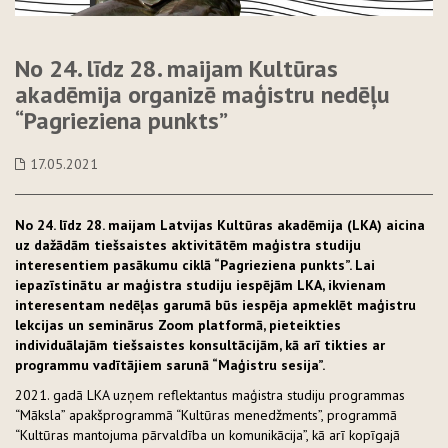
No 24. līdz 28. maijam Kultūras
akadēmija organizē maģistru nedēļu
“Pagrieziena punkts”
17.05.2021
No 24. līdz 28. maijam Latvijas Kultūras akadēmija (LKA) aicina
uz dažādām tiešsaistes aktivitātēm maģistra studiju
interesentiem pasākumu ciklā “Pagrieziena punkts”. Lai
iepazīstinātu ar maģistra studiju iespējām LKA, ikvienam
interesentam nedēļas garumā būs iespēja apmeklēt maģistru
lekcijas un seminārus Zoom platformā, pieteikties
individuālajām tiešsaistes konsultācijām, kā arī tikties ar
programmu vadītājiem sarunā “Maģistru sesija”.
2021. gadā LKA uzņem reflektantus maģistra studiju programmas
“Māksla” apakšprogrammā “Kultūras menedžments”, programmā
“Kultūras mantojuma pārvaldība un komunikācija”, kā arī kopīgajā