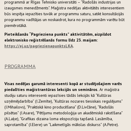
programmā ar Rīgas Tehnisko universitāti – “Radošās industrijas un
izaugsmes menedžments”. Maģistra nedēļas aktivitātēs interesentiem
būs iespēja iepazīties tuvāk ar programmu saturu, satikt konsultācijās
programmu vadītājas un noskaidrot, kura no programmām varētu būt
piemērotākā.
Pieteikšanās “Pagrieziena punkts” aktivitātēm, aizpildot
elektronisko reģistrēšanās formu līdz 23. maijam:
https://ej.uz/pagriezienapunktsLKA
.
PROGRAMMA
Visas nedēļas garumā interesenti kopā ar studējošajiem varēs
piedalīties maģistrantūras lekcijās un semināros.
Ar maģistra
studiju saturu interesenti iepazīsies tādās lekcijās kā “Kultūras
uzņēmējdarbība” (I.Zemīte), “Kultūras nozares tiesiskais regulējums”
(I.Mihailovs), “Praktiskā kino producēšana” (D.Livčāne), “Radošās
pilsētas” (I.Asare), “Pētījumu metodoloģija un akadēmiskā rakstīšana”
(A.Laķe), “Grafikas dizaina loma ekspozīciju tapšanā. Lasāmība,
saprotamība” (I.Elere) un “Laikmetīgās mākslas diskurss” (A.Petre).