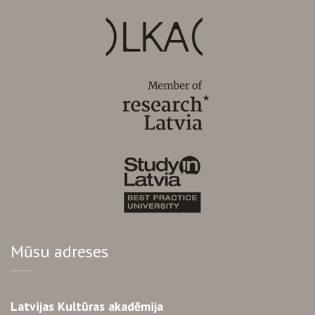
Mūsu adreses
Latvijas Kultūras akadēmija