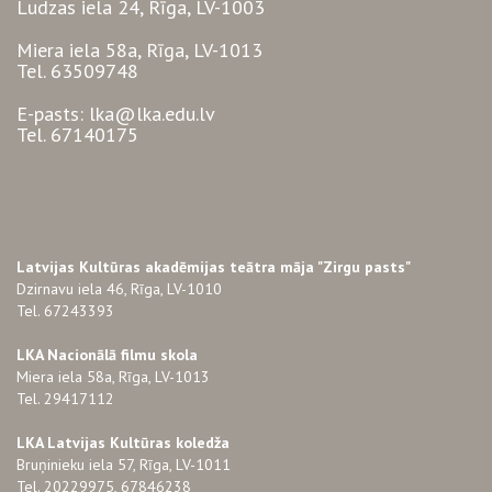
Ludzas iela 24, Rīga, LV-1003
Miera iela 58a, Rīga, LV-1013
Tel. 63509748
E-pasts: lka@lka.edu.lv
Tel. 67140175
Latvijas Kultūras akadēmijas teātra māja "Zirgu pasts"
Dzirnavu iela 46, Rīga, LV-1010
Tel. 67243393
LKA Nacionālā filmu skola
Miera iela 58a, Rīga, LV-1013
Tel. 29417112
LKA Latvijas Kultūras koledža
Bruņinieku iela 57, Rīga, LV-1011
Tel. 20229975, 67846238