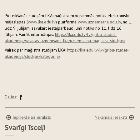
Pieteikšanās studijām LKA maģistra programmās notiks elektroniski
mājaslapas (
www.lka.edu.lv
) platformā
www.uznemsana.edu.lv
, no 1.
līdz 9. jūlijam, savukārt iestājpārbaudījumi notiks no 11. līdz 16.
jūlijam. Vairāk informācijas:
https://lka.edu.lv/lv/gribu-studet-
akademija/vasaras-uznemsana-lka/uznemsana-magistra-studijas/
.
Vairāk par maģistra studijām LKA:
https://lka.edu.lv/lv/gribu-studet-
akademija/studijas/kategorija/
.
Dalies:
Iepriekšējais ieraksts
Nākamais ieraksts
Svarīgi īsceļi