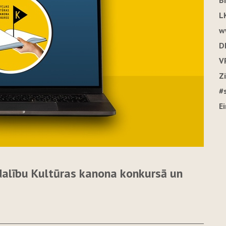
B
L
w
D
V
Z
#
E
dalību Kultūras kanona konkursā un