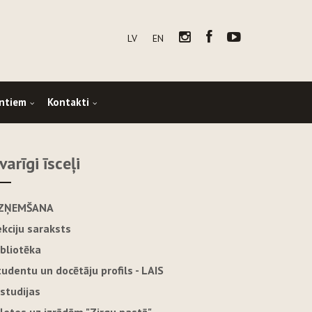
LV
EN
ntiem
Kontakti
varīgi īsceļi
ZŅEMŠANA
ekciju saraksts
ibliotēka
tudentu un docētāju profils - LAIS
-studijas