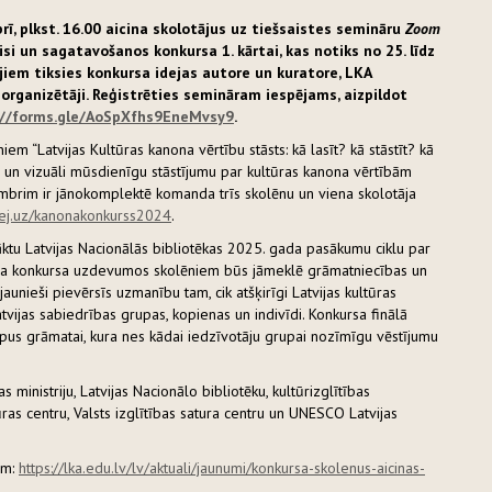
rī, plkst. 16.00 aicina skolotājus uz tiešsaistes semināru
Zoom
i un sagatavošanos konkursa 1. kārtai, kas notiks no 25. līdz
jiem tiksies konkursa idejas autore un kuratore, LKA
organizētāji. Reģistrēties semināram iespējams, aizpildot
://forms.gle/AoSpXfhs9EneMvsy9
.
em “Latvijas Kultūras kanona vērtību stāsts: kā lasīt? kā stāstīt? kā
ki un vizuāli mūsdienīgu stāstījumu par kultūras kanona vērtībām
embrim ir jānokomplektē komanda trīs skolēnu un viena skolotāja
//ej.uz/kanonakonkurss2024
.
āktu Latvijas Nacionālās bibliotēkas 2025. gada pasākumu ciklu par
gada konkursa uzdevumos skolēniem būs jāmeklē grāmatniecības un
aunieši pievērsīs uzmanību tam, cik atšķirīgi Latvijas kultūras
vijas sabiedrības grupas, kopienas un indivīdi. Konkursa finālā
ipus grāmatai, kura nes kādai iedzīvotāju grupai nozīmīgu vēstījumu
.
ministriju, Latvijas Nacionālo bibliotēku, kultūrizglītības
ras centru, Valsts izglītības satura centru un UNESCO Latvijas
em:
https://lka.edu.lv/lv/aktuali/jaunumi/konkursa-skolenus-aicinas-