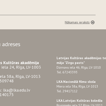
Nākamais ieraksts
 adreses
Latvijas Kultūras akadēmijas t
as Kultūras akadēmija
māja "Zirgu pasts"
 iela 24, Rīga, LV-1003
Dzirnavu iela 46, Rīga, LV-1010
Tel. 67243393
iela 58a, Rīga, LV-1013
3509748
LKA Nacionālā filmu skola
Miera iela 58a, Rīga, LV-1013
s: lka@lka.edu.lv
Tel. 29417112
7140175
LKA Latvijas Kultūras koledža
Bruņinieku iela 57, Rīga, LV-1011