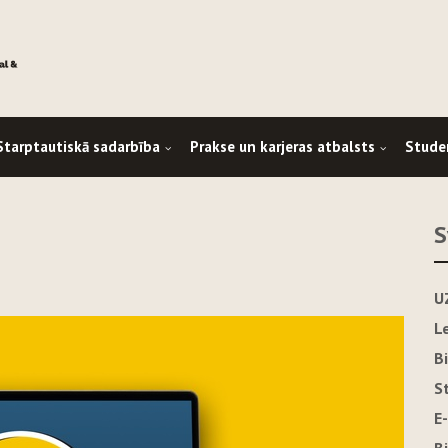
Starptautiskā sadarbība
Prakse un karjeras atbalsts
Stude
S
U
L
B
S
E