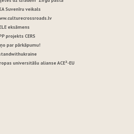
iļetes uz izrādēm "Zirgu pastā"
KA Suvenīru veikals
ww.culturecrossroads.lv
ELE eksāmens
PP projekts CERS
iņo par pārkāpumu!
standwithukraine
iropas universitāšu alianse ACE²-EU