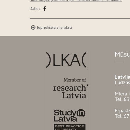
Dalies:
Iepriekšējais ieraksts
Mūsu
Latvij
Ludzas
Miera 
Tel. 6
E-past
Tel. 6