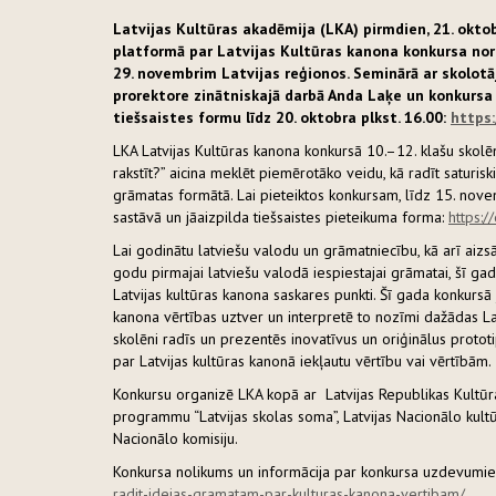
Latvijas Kultūras akadēmija (LKA) pirmdien, 21. oktob
platformā par Latvijas Kultūras kanona konkursa noris
29. novembrim Latvijas reģionos. Seminārā ar skolotā
prorektore zinātniskajā darbā Anda Laķe un konkursa 
tiešsaistes formu līdz 20. oktobra plkst. 16.00:
https
LKA Latvijas Kultūras kanona konkursā 10.–12. klašu skolēni
rakstīt?” aicina meklēt piemērotāko veidu, kā radīt saturis
grāmatas formātā. Lai pieteiktos konkursam, līdz 15. nov
sastāvā un jāaizpilda tiešsaistes pieteikuma forma:
https:
Lai godinātu latviešu valodu un grāmatniecību, kā arī aizs
godu pirmajai latviešu valodā iespiestajai grāmatai, šī 
Latvijas kultūras kanona saskares punkti. Šī gada konkursā j
kanona vērtības uztver un interpretē to nozīmi dažādas Lat
skolēni radīs un prezentēs inovatīvus un oriģinālus protot
par Latvijas kultūras kanonā iekļautu vērtību vai vērtībām
Konkursu organizē LKA kopā ar Latvijas Republikas Kultūras 
programmu “Latvijas skolas soma”, Latvijas Nacionālo kultū
Nacionālo komisiju.
Konkursa nolikums un informācija par konkursa uzdevumi
radit-idejas-gramatam-par-kulturas-kanona-vertibam/